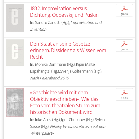
1832. Improvisation versus
p
Dichtung. Odoevskij und Puškin
gratis
In: Sandro Zanetti (Hg.),
Improvisation und
Invention
Den Staat an seine Gesetze
p
erinnern. Dissidenz als Wissen vom
gratis
Recht
In: Monika Dommann (Hg.), Kijan Malte
Espahangizi (Hg.), Svenja Goltermann (Hg.),
Nach Feierabend 2015
»Geschichte wird mit dem
p
Objektiv geschrieben«. Wie das
€ 9,95
Foto vom theatralen Sturm zum
historischen Dokument wird
In: Inke Arns (Hg.), Igor Chubarov (Hg.), Sylvia
Sasse (Hg.),
Nikolaj Evreinov: »Sturm auf den
Winterpalast«