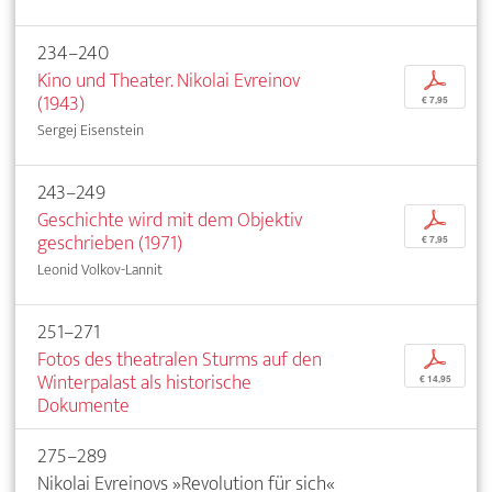
234–240
Kino und Theater. Nikolai Evreinov
p
(1943)
€ 7,95
Sergej Eisenstein
243–249
Geschichte wird mit dem Objektiv
p
geschrieben (1971)
€ 7,95
Leonid Volkov-Lannit
251–271
Fotos des theatralen Sturms auf den
p
Winterpalast als historische
€ 14,95
Dokumente
275–289
Nikolai Evreinovs »Revolution für sich«