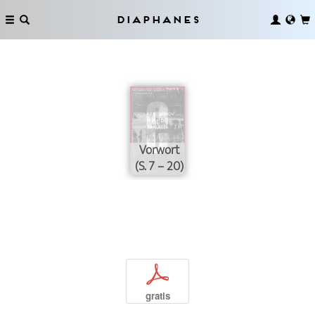
Diaphanes
Vorwort
(S. 7 – 20)
p
gratis