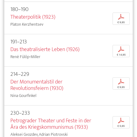
180–190
Theaterpolitik (1923)
p
€ 9,95
Platon Kerzhentsev
191–213
Das theatralisierte Leben (1926)
p
€ 14,95
René Fülöp-Miller
214–229
Der Monumentalstil der
p
Revolutionsfeiern (1930)
€ 9,95
Nina Gourfinkel
230–233
Petrograder Theater und Feste in der
p
Ära des Kriegskommunismus (1933)
€ 5,95
Aleksei Gvozdev, Adrian Piotrovski