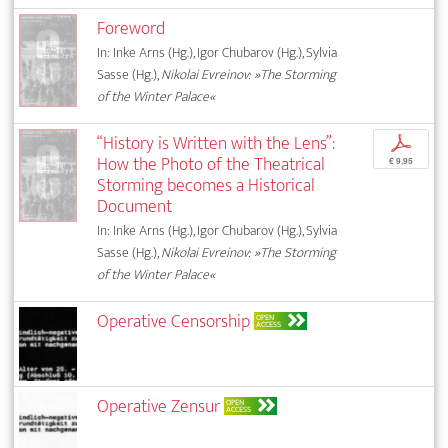
Foreword
In: Inke Arns (Hg.), Igor Chubarov (Hg.), Sylvia
Sasse (Hg.),
Nikolai Evreinov: »The Storming
of the Winter Palace«
“History is Written with the Lens”:
p
How the Photo of the Theatrical
€ 9,95
Storming becomes a Historical
Document
In: Inke Arns (Hg.), Igor Chubarov (Hg.), Sylvia
Sasse (Hg.),
Nikolai Evreinov: »The Storming
of the Winter Palace«
Operative Censorship
OPEN
ACCESS
Operative Zensur
OPEN
ACCESS