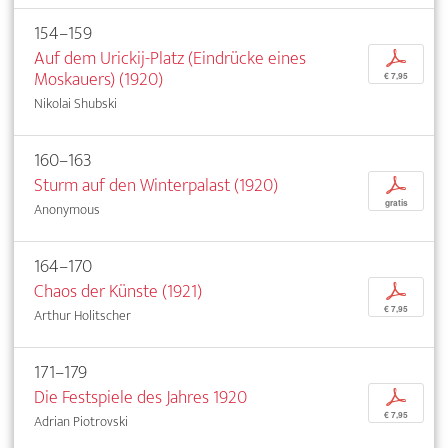
154–159
Auf dem Urickij-Platz (Eindrücke eines
p
Moskauers) (1920)
€ 7,95
Nikolai Shubski
160–163
Sturm auf den Winterpalast (1920)
p
gratis
Anonymous
164–170
Chaos der Künste (1921)
p
€ 7,95
Arthur Holitscher
171–179
Die Festspiele des Jahres 1920
p
€ 7,95
Adrian Piotrovski