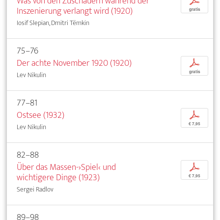
Was von den Zuschauern während der
p
Inszenierung verlangt wird (1920)
gratis
Iosif Slepian, Dmitri Tëmkin
75–76
Der achte November 1920 (1920)
p
gratis
Lev Nikulin
77–81
Ostsee (1932)
p
€ 7,95
Lev Nikulin
82–88
Über das Massen-›Spiel‹ und
p
wichtigere Dinge (1923)
€ 7,95
Sergei Radlov
89–98