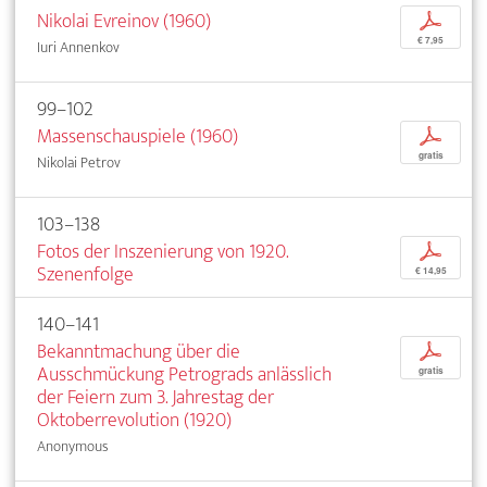
Nikolai Evreinov (1960)
p
€ 7,95
Iuri Annenkov
99–102
Massenschauspiele (1960)
p
gratis
Nikolai Petrov
103–138
Fotos der Inszenierung von 1920.
p
Szenenfolge
€ 14,95
140–141
Bekanntmachung über die
p
Ausschmückung Petrograds anlässlich
gratis
der Feiern zum 3. Jahrestag der
Oktoberrevolution (1920)
Anonymous