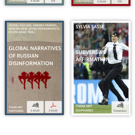
€ 20,00
OA
€ 25,00
OA
b
p
b
€ 40,00
€ 50,00
Vormerken