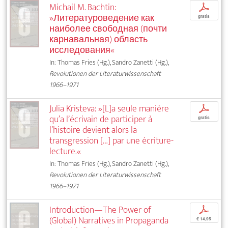
Michail M. Bachtin:
p
»Литературоведение как
gratis
наиболее свободная (почти
карнавальная) область
исследования«
In: Thomas Fries (Hg.), Sandro Zanetti (Hg.),
Revolutionen der Literaturwissenschaft
1966–1971
Julia Kristeva: »[L]a seule manière
p
qu’a l’écrivain de participer à
gratis
l’histoire devient alors la
transgression […] par une écriture-
lecture.«
In: Thomas Fries (Hg.), Sandro Zanetti (Hg.),
Revolutionen der Literaturwissenschaft
1966–1971
Introduction—The Power of
p
(Global) Narratives in Propaganda
€ 14,95