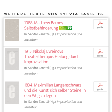
Weitere Texte von Sylvia Sasse bei DIAPHANES
1988. Matthew Barney.
p
Selbstbehinderung
OPEN
gratis
ACCESS
In: Sandro Zanetti (Hg.),
Improvisation und
Invention
1915. Nikolaj Evreinovs
p
Theatertherapie. Heilung durch
gratis
Improvisation
In: Sandro Zanetti (Hg.),
Improvisation und
Invention
1834. Maximilian Langenschwarz
p
und die Kunst, sich selber Steine in
gratis
den Weg zu legen
In: Sandro Zanetti (Hg.),
Improvisation und
Invention