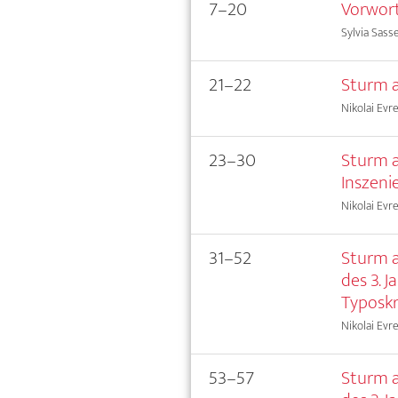
7–20
Vorwor
Sylvia Sass
21–22
Sturm a
Nikolai Evr
23–30
Sturm a
Inszeni
Nikolai Evr
31–52
Sturm a
des 3. 
Typoskr
Nikolai Evr
53–57
Sturm a