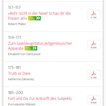
151–157
»Bohr nicht in der Nase! Schau dir die
p
Frauen an!«
OPEN
€ 7,95
ACCESS
Robert Pfaller
159–171
Zum Spielzeugstatus zeitgenössischer
p
Apparate
OPEN
€ 9,95
ACCESS
Elisabeth von Samsonow
173–181
Truth or Dare
p
€ 7,95
Katherina Zakravsky
185–200
Fort und Da. Zur Ankunft des Subjekts
p
€ 9,95
Eva Laquièze-Waniek