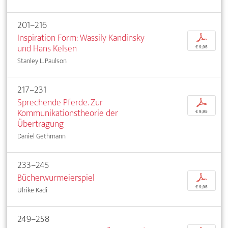
201–216
Inspiration Form: Wassily Kandinsky
p
und Hans Kelsen
€ 9,95
Stanley L. Paulson
217–231
Sprechende Pferde. Zur
p
Kommunikationstheorie der
€ 9,95
Übertragung
Daniel Gethmann
233–245
Bücherwurmeierspiel
p
€ 9,95
Ulrike Kadi
249–258