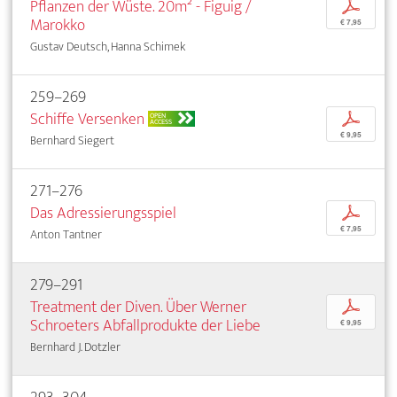
Pflanzen der Wüste. 20m² - Figuig /
p
Marokko
€ 7,95
Gustav Deutsch, Hanna Schimek
259–269
Schiffe Versenken
p
OPEN
ACCESS
€ 9,95
Bernhard Siegert
271–276
Das Adressierungsspiel
p
€ 7,95
Anton Tantner
279–291
Treatment der Diven. Über Werner
p
Schroeters Abfallprodukte der Liebe
€ 9,95
Bernhard J. Dotzler