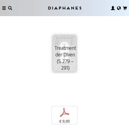
Diaphanes
Treatment
der Diven
(S. 279 –
291)
p
€ 9,95