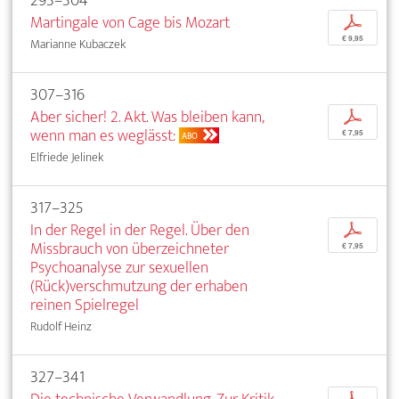
293–304
Martingale von Cage bis Mozart
p
€ 9,95
Marianne Kubaczek
307–316
Aber sicher! 2. Akt. Was bleiben kann,
p
wenn man es weglässt:
€ 7,95
ABO
Elfriede Jelinek
317–325
In der Regel in der Regel. Über den
p
Missbrauch von überzeichneter
€ 7,95
Psychoanalyse zur sexuellen
(Rück)verschmutzung der erhaben
reinen Spielregel
Rudolf Heinz
327–341