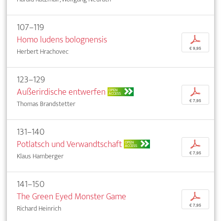
107–119
Homo ludens bolognensis
p
€ 9,95
Herbert Hrachovec
123–129
Außerirdische entwerfen
p
OPEN
ACCESS
€ 7,95
Thomas Brandstetter
131–140
Potlatsch und Verwandtschaft
p
OPEN
ACCESS
€ 7,95
Klaus Hamberger
141–150
The Green Eyed Monster Game
p
€ 7,95
Richard Heinrich