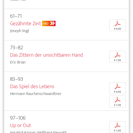
61–71
Gezähmte Zeit
p
ABO
€ 9,95
Joseph Vogl
73–82
Das Zittern der unsichtbaren Hand
p
€ 7,95
Eric Brian
83–93
Das Spiel des Lebens
p
€ 9,95
Hermann Rauchenschwandtner
p
€ 7,95
97–106
Up or Out
p
€ 7,95
Harald Katzmair, Wolfgang Neurath