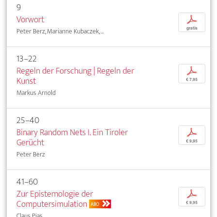
9
Vorwort
p
gratis
Peter Berz, Marianne Kubaczek, ...
13–22
Regeln der Forschung | Regeln der
p
Kunst
€ 7,95
Markus Arnold
25–40
Binary Random Nets I. Ein Tiroler
p
Gerücht
€ 9,95
Peter Berz
41–60
Zur Epistemologie der
p
Computersimulation
€ 9,95
ABO
Claus Pias