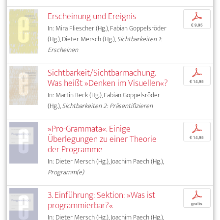
Erscheinung und Ereignis
p
€ 9,95
In: Mira Fliescher (Hg.), Fabian Goppelsröder
(Hg.), Dieter Mersch (Hg.),
Sichtbarkeiten 1:
Erscheinen
Sichtbarkeit/Sichtbarmachung.
p
Was heißt »Denken im Visuellen«?
€ 14,95
In: Martin Beck (Hg.), Fabian Goppelsröder
(Hg.),
Sichtbarkeiten 2: Präsentifizieren
»Pro-Grammata«. Einige
p
Überlegungen zu einer Theorie
€ 14,95
der Programme
In: Dieter Mersch (Hg.), Joachim Paech (Hg.),
Programm(e)
3. Einführung: Sektion: »Was ist
p
programmierbar?«
gratis
In: Dieter Mersch (Hg.), Joachim Paech (Hg.),