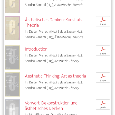
Sandro Zanetti (Hg.),
Ästhetische Theorie
Ästhetisches Denken: Kunst als
p
Theoria
€ 9,95
In: Dieter Mersch (Hg.), Sylvia Sasse (Hg.),
Sandro Zanetti (Hg.),
Ästhetische Theorie
Introduction
p
€ 9,95
In: Dieter Mersch (Hg.), Sylvia Sasse (Hg.),
Sandro Zanetti (Hg.),
Aesthetic Theory
Aesthetic Thinking: Art as theoria
p
€ 7,95
In: Dieter Mersch (Hg.), Sylvia Sasse (Hg.),
Sandro Zanetti (Hg.),
Aesthetic Theory
Vorwort: Dekonstruktion und
p
ästhetisches Denken
gratis
In: Mira Fliescher,
Der Witz der Kunst