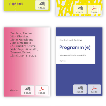
b
b
p
€ 12,00
€ 30,00
€ 30,00
b
p
b
p
€ 49,95
€ 49,95
€ 35,00
€ 35,00