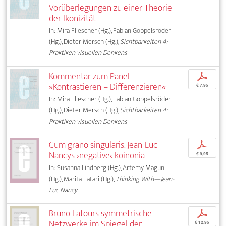
Vorüberlegungen zu einer Theorie
der Ikonizität
In: Mira Fliescher (Hg.), Fabian Goppelsröder
(Hg.), Dieter Mersch (Hg.),
Sichtbarkeiten 4:
Praktiken visuellen Denkens
Kommentar zum Panel
p
»Kontrastieren – Differenzieren«
€ 7,95
In: Mira Fliescher (Hg.), Fabian Goppelsröder
(Hg.), Dieter Mersch (Hg.),
Sichtbarkeiten 4:
Praktiken visuellen Denkens
Cum grano singularis. Jean-Luc
p
Nancys ›negative‹ koinonia
€ 9,95
In: Susanna Lindberg (Hg.), Artemy Magun
(Hg.), Marita Tatari (Hg.),
Thinking With—Jean-
Luc Nancy
Bruno Latours symmetrische
p
Netzwerke im Spiegel der
€ 12,95