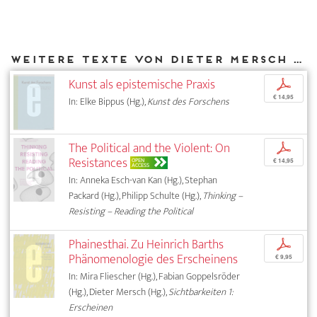
Weitere Texte von Dieter Mersch bei DIAPHANES
Kunst als epistemische Praxis
p
€ 14,95
In: Elke Bippus (Hg.),
Kunst des Forschens
The Political and the Violent: On
p
Resistances
OPEN
€ 14,95
ACCESS
In: Anneka Esch-van Kan (Hg.), Stephan
Packard (Hg.), Philipp Schulte (Hg.),
Thinking –
Resisting – Reading the Political
Phainesthai. Zu Heinrich Barths
p
Phänomenologie des Erscheinens
€ 9,95
In: Mira Fliescher (Hg.), Fabian Goppelsröder
(Hg.), Dieter Mersch (Hg.),
Sichtbarkeiten 1:
Erscheinen