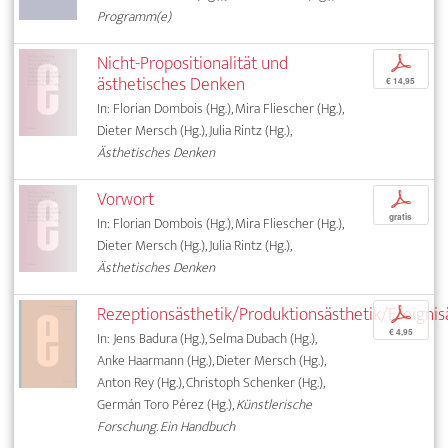
Programm(e)
Nicht-Propositionalität und
p
ästhetisches Denken
€ 14,95
In: Florian Dombois (Hg.), Mira Fliescher (Hg.),
Dieter Mersch (Hg.), Julia Rintz (Hg.),
Ästhetisches Denken
Vorwort
p
gratis
In: Florian Dombois (Hg.), Mira Fliescher (Hg.),
Dieter Mersch (Hg.), Julia Rintz (Hg.),
Ästhetisches Denken
Rezeptionsästhetik/Produktionsästhetik/Ereignis
p
€ 4,95
In: Jens Badura (Hg.), Selma Dubach (Hg.),
Anke Haarmann (Hg.), Dieter Mersch (Hg.),
Anton Rey (Hg.), Christoph Schenker (Hg.),
Germán Toro Pérez (Hg.),
Künstlerische
Forschung. Ein Handbuch