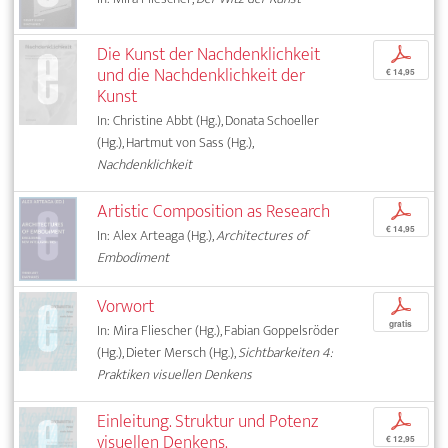
Die Kunst der Nachdenklichkeit
p
und die Nachdenklichkeit der
€ 14,95
Kunst
In: Christine Abbt (Hg.), Donata Schoeller
(Hg.), Hartmut von Sass (Hg.),
Nachdenklichkeit
Artistic Composition as Research
p
€ 14,95
In: Alex Arteaga (Hg.),
Architectures of
Embodiment
Vorwort
p
gratis
In: Mira Fliescher (Hg.), Fabian Goppelsröder
(Hg.), Dieter Mersch (Hg.),
Sichtbarkeiten 4:
Praktiken visuellen Denkens
Einleitung. Struktur und Potenz
p
visuellen Denkens.
€ 12,95