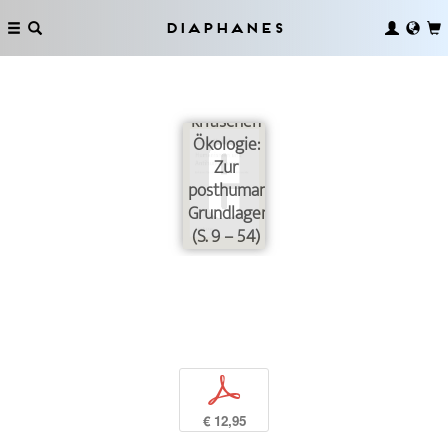
Diaphanes
Von
Metaphysikkritik
zur
kritischen
Ökologie:
Zur
posthumanistischen
Grundlagendiskussion
(S. 9 – 54)
p
€ 12,95