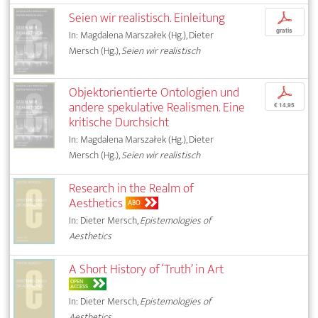
Seien wir realistisch. Einleitung
p
gratis
In: Magdalena Marszałek (Hg.), Dieter
Mersch (Hg.),
Seien wir realistisch
Objektorientierte Ontologien und
p
andere spekulative Realismen. Eine
€ 14,95
kritische Durchsicht
In: Magdalena Marszałek (Hg.), Dieter
Mersch (Hg.),
Seien wir realistisch
Research in the Realm of
Aesthetics
ABO
In: Dieter Mersch,
Epistemologies of
Aesthetics
A Short History of ‘Truth’ in Art
OPEN
ACCESS
In: Dieter Mersch,
Epistemologies of
Aesthetics