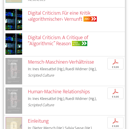
Digital Criticism. Für eine Kritik
›algorithmischer‹ Vernunft
ABO
Digital Criticism. A Critique of
“Algorithmic” Reason
OPEN
ACCESS
Mensch-Maschinen-Verhältnisse
p
€ 9,95
In: Ines Kleesattel (Hg.), Ruedi Widmer (Hg.),
Scripted Culture
Human-Machine Relationships
p
€ 9,95
In: Ines Kleesattel (Hg.), Ruedi Widmer (Hg.),
Scripted Culture
Einleitung
p
€ 9,95
In: Dieter Mersch (Hg.), Sylvia Sasse (Hg.),