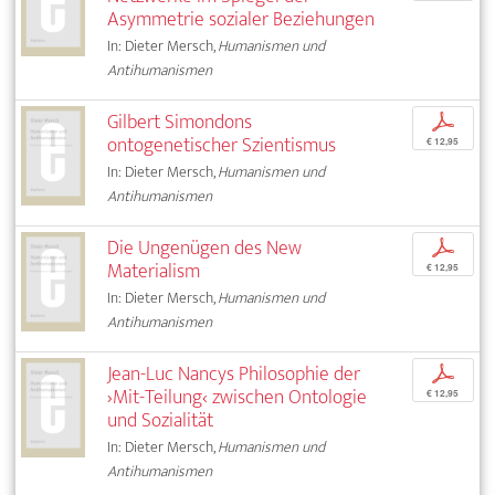
Asymmetrie sozialer Beziehungen
In: Dieter Mersch,
Humanismen und
Antihumanismen
Gilbert Simondons
p
ontogenetischer Szientismus
€ 12,95
In: Dieter Mersch,
Humanismen und
Antihumanismen
Die Ungenügen des New
p
Materialism
€ 12,95
In: Dieter Mersch,
Humanismen und
Antihumanismen
Jean-Luc Nancys Philosophie der
p
›Mit-Teilung‹ zwischen Ontologie
€ 12,95
und Sozialität
In: Dieter Mersch,
Humanismen und
Antihumanismen