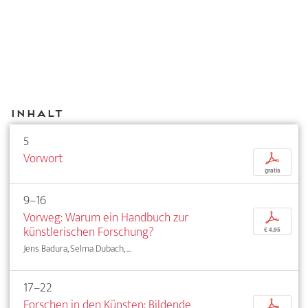
Inhalt
5
Vorwort
p
gratis
9–16
Vorweg: Warum ein Handbuch zur
p
künstlerischen Forschung?
€ 4,95
Jens Badura, Selma Dubach, ...
17–22
Forschen in den Künsten: Bildende
p