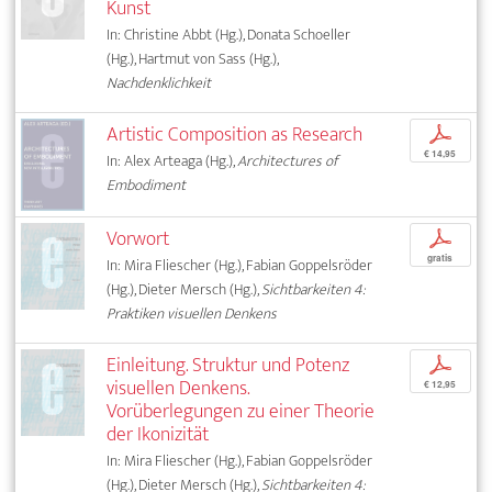
Kunst
In: Christine Abbt (Hg.), Donata Schoeller
(Hg.), Hartmut von Sass (Hg.),
Nachdenklichkeit
Artistic Composition as Research
p
€ 14,95
In: Alex Arteaga (Hg.),
Architectures of
Embodiment
Vorwort
p
gratis
In: Mira Fliescher (Hg.), Fabian Goppelsröder
(Hg.), Dieter Mersch (Hg.),
Sichtbarkeiten 4:
Praktiken visuellen Denkens
Einleitung. Struktur und Potenz
p
visuellen Denkens.
€ 12,95
Vorüberlegungen zu einer Theorie
der Ikonizität
In: Mira Fliescher (Hg.), Fabian Goppelsröder
(Hg.), Dieter Mersch (Hg.),
Sichtbarkeiten 4: