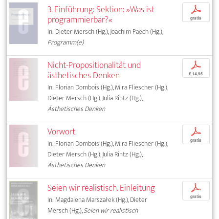
3. Einführung: Sektion: »Was ist
p
programmierbar?«
gratis
In: Dieter Mersch (Hg.), Joachim Paech (Hg.),
Programm(e)
Nicht-Propositionalität und
p
ästhetisches Denken
€ 14,95
In: Florian Dombois (Hg.), Mira Fliescher (Hg.),
Dieter Mersch (Hg.), Julia Rintz (Hg.),
Ästhetisches Denken
Vorwort
p
gratis
In: Florian Dombois (Hg.), Mira Fliescher (Hg.),
Dieter Mersch (Hg.), Julia Rintz (Hg.),
Ästhetisches Denken
Seien wir realistisch. Einleitung
p
gratis
In: Magdalena Marszałek (Hg.), Dieter
Mersch (Hg.),
Seien wir realistisch