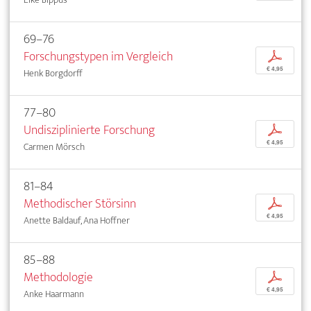
69–76
Forschungstypen im Vergleich
p
€ 4,95
Henk Borgdorff
77–80
Undisziplinierte Forschung
p
€ 4,95
Carmen Mörsch
81–84
Methodischer Störsinn
p
€ 4,95
Anette Baldauf, Ana Hoffner
85–88
Methodologie
p
€ 4,95
Anke Haarmann