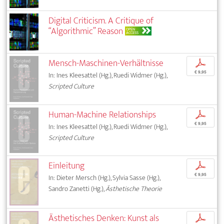
Digital Criticism. A Critique of
“Algorithmic” Reason
OPEN
ACCESS
Mensch-Maschinen-Verhältnisse
p
€ 9,95
In: Ines Kleesattel (Hg.), Ruedi Widmer (Hg.),
Scripted Culture
Human-Machine Relationships
p
€ 9,95
In: Ines Kleesattel (Hg.), Ruedi Widmer (Hg.),
Scripted Culture
Einleitung
p
€ 9,95
In: Dieter Mersch (Hg.), Sylvia Sasse (Hg.),
Sandro Zanetti (Hg.),
Ästhetische Theorie
Ästhetisches Denken: Kunst als
p