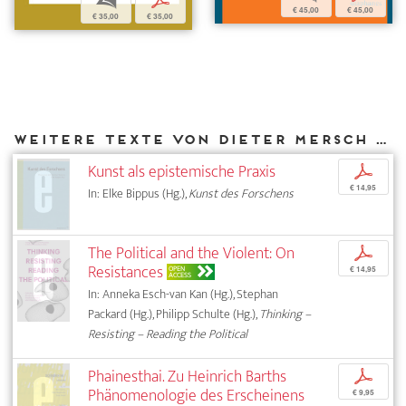
b
p
€ 45,00
€ 45,00
€ 35,00
€ 35,00
Weitere Texte von Dieter Mersch bei DIAPHANES
Kunst als epistemische Praxis
p
€ 14,95
In: Elke Bippus (Hg.),
Kunst des Forschens
The Political and the Violent: On
p
Resistances
OPEN
€ 14,95
ACCESS
In: Anneka Esch-van Kan (Hg.), Stephan
Packard (Hg.), Philipp Schulte (Hg.),
Thinking –
Resisting – Reading the Political
Phainesthai. Zu Heinrich Barths
p
Phänomenologie des Erscheinens
€ 9,95