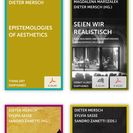
b
p
p
€ 40,00
€ 40,00
€ 20,00