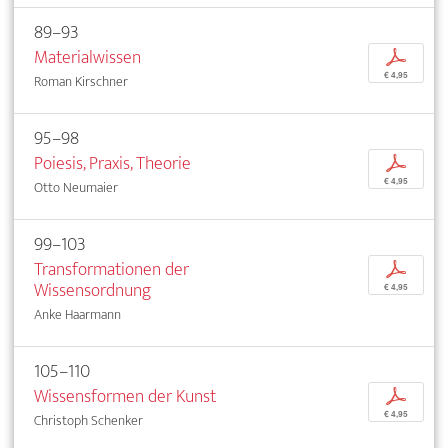
89–93
Materialwissen
p
€ 4,95
Roman Kirschner
95–98
Poiesis, Praxis, Theorie
p
€ 4,95
Otto Neumaier
99–103
Transformationen der
p
Wissensordnung
€ 4,95
Anke Haarmann
105–110
Wissensformen der Kunst
p
€ 4,95
Christoph Schenker