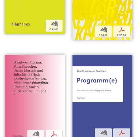
b
b
p
€ 12,00
€ 30,00
€ 30,00
b
p
b
p