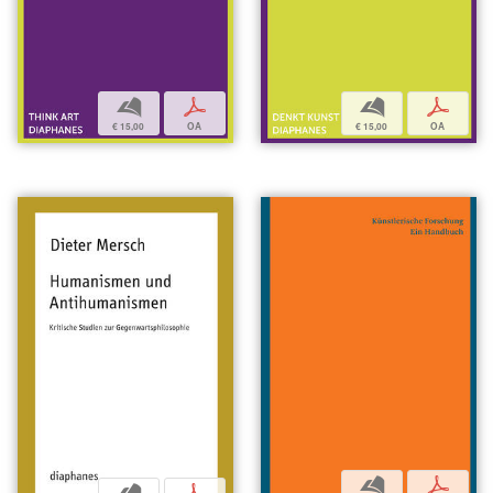
b
p
b
p
€ 15,00
OA
€ 15,00
OA
b
p