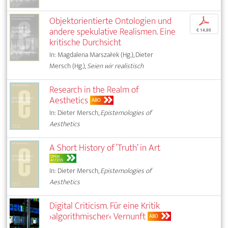
Objektorientierte Ontologien und
p
andere spekulative Realismen. Eine
€ 14,95
kritische Durchsicht
In: Magdalena Marszałek (Hg.), Dieter
Mersch (Hg.),
Seien wir realistisch
Research in the Realm of
Aesthetics
ABO
In: Dieter Mersch,
Epistemologies of
Aesthetics
A Short History of ‘Truth’ in Art
OPEN
ACCESS
In: Dieter Mersch,
Epistemologies of
Aesthetics
Digital Criticism. Für eine Kritik
›algorithmischer‹ Vernunft
ABO