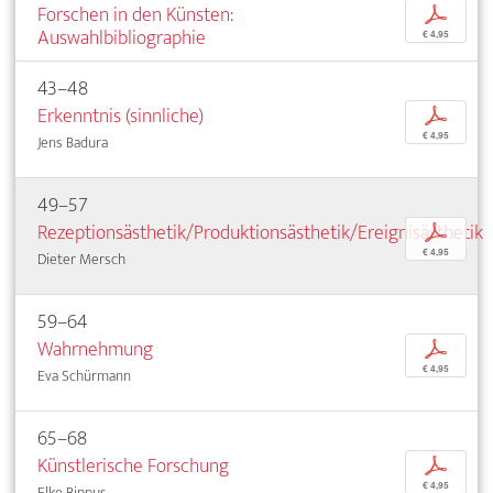
Forschen in den Künsten:
p
Auswahlbibliographie
€ 4,95
43–48
Erkenntnis (sinnliche)
p
€ 4,95
Jens Badura
49–57
Rezeptionsästhetik/Produktionsästhetik/Ereignisästhetik
p
€ 4,95
Dieter Mersch
59–64
Wahrnehmung
p
€ 4,95
Eva Schürmann
65–68
Künstlerische Forschung
p
€ 4,95
Elke Bippus