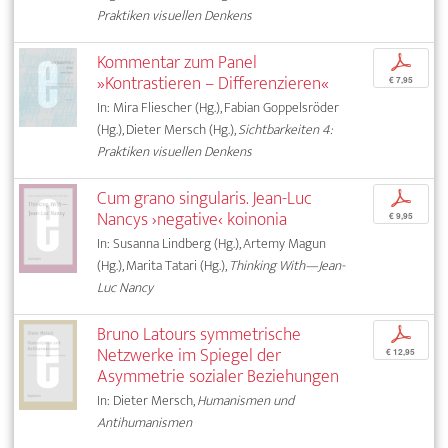
Praktiken visuellen Denkens
Kommentar zum Panel
p
»Kontrastieren – Differenzieren«
€ 7,95
In: Mira Fliescher (Hg.), Fabian Goppelsröder
(Hg.), Dieter Mersch (Hg.),
Sichtbarkeiten 4:
Praktiken visuellen Denkens
Cum grano singularis. Jean-Luc
p
Nancys ›negative‹ koinonia
€ 9,95
In: Susanna Lindberg (Hg.), Artemy Magun
(Hg.), Marita Tatari (Hg.),
Thinking With—Jean-
Luc Nancy
Bruno Latours symmetrische
p
Netzwerke im Spiegel der
€ 12,95
Asymmetrie sozialer Beziehungen
In: Dieter Mersch,
Humanismen und
Antihumanismen