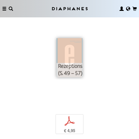
Diaphanes
Rezeptionsästhetik/Produktionsästhe
(S. 49 – 57)
p
€ 4,95