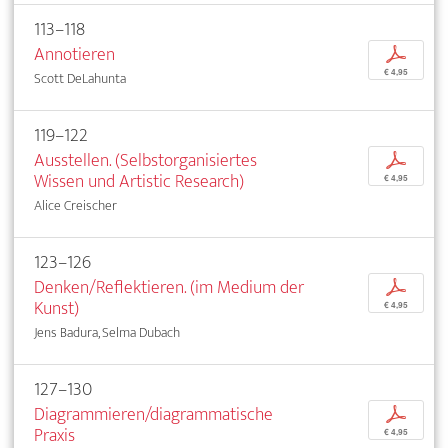
113–118
Annotieren
p
€ 4,95
Scott DeLahunta
119–122
Ausstellen. (Selbstorganisiertes
p
Wissen und Artistic Research)
€ 4,95
Alice Creischer
123–126
Denken/Reflektieren. (im Medium der
p
Kunst)
€ 4,95
Jens Badura, Selma Dubach
127–130
Diagrammieren/diagrammatische
p
Praxis
€ 4,95