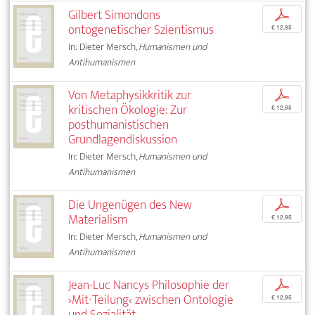
Gilbert Simondons
p
ontogenetischer Szientismus
€ 12,95
In: Dieter Mersch,
Humanismen und
Antihumanismen
Von Metaphysikkritik zur
p
kritischen Ökologie: Zur
€ 12,95
posthumanistischen
Grundlagendiskussion
In: Dieter Mersch,
Humanismen und
Antihumanismen
Die Ungenügen des New
p
Materialism
€ 12,95
In: Dieter Mersch,
Humanismen und
Antihumanismen
Jean-Luc Nancys Philosophie der
p
›Mit-Teilung‹ zwischen Ontologie
€ 12,95
und Sozialität