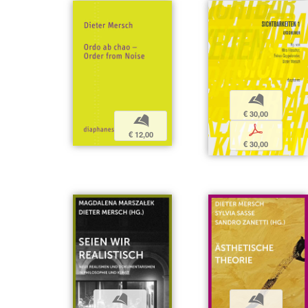
b
€ 30,00
b
p
€ 12,00
€ 30,00
b
b