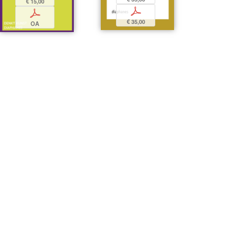
€ 15,00
p
p
€ 35,00
OA