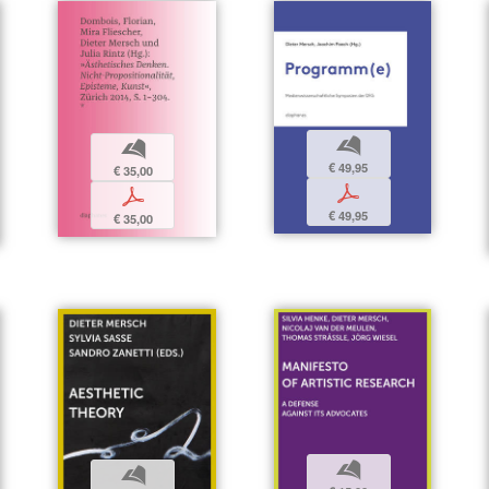
b
b
€ 49,95
€ 35,00
p
p
€ 49,95
€ 35,00
b
b