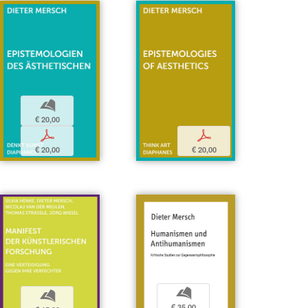
b
€ 20,00
p
p
€ 20,00
€ 20,00
b
b
€ 35,00