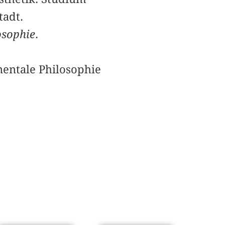
adt.
osophie
.
nentale Philosophie