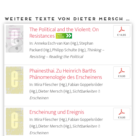
Weitere Texte von Dieter Mersch bei DIAPHANES
The Political and the Violent: On
p
Resistances
OPEN
€ 14,95
ACCESS
In: Anneka Esch-van Kan (Hg.), Stephan
Packard (Hg.), Philipp Schulte (Hg.),
Thinking –
Resisting – Reading the Political
Phainesthai. Zu Heinrich Barths
p
Phänomenologie des Erscheinens
€ 9,95
In: Mira Fliescher (Hg.), Fabian Goppelsröder
(Hg.), Dieter Mersch (Hg.),
Sichtbarkeiten 1:
Erscheinen
Erscheinung und Ereignis
p
€ 9,95
In: Mira Fliescher (Hg.), Fabian Goppelsröder
(Hg.), Dieter Mersch (Hg.),
Sichtbarkeiten 1:
Erscheinen