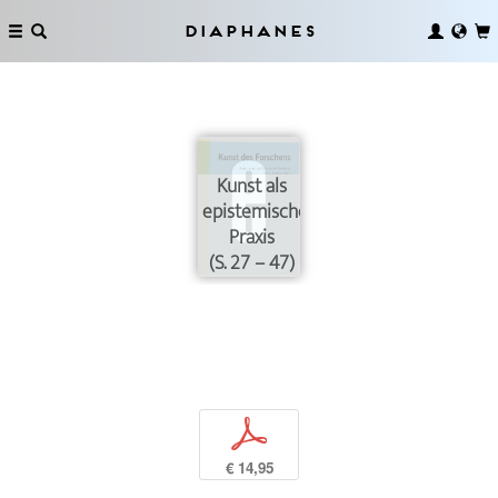
Diaphanes
Kunst als
epistemische
Praxis
(S. 27 – 47)
p
€ 14,95