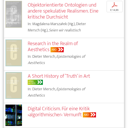
Objektorientierte Ontologien und
p
andere spekulative Realismen. Eine
€ 14,95
kritische Durchsicht
In: Magdalena Marszałek (Hg.), Dieter
Mersch (Hg.),
Seien wir realistisch
Research in the Realm of
Aesthetics
ABO
In: Dieter Mersch,
Epistemologies of
Aesthetics
A Short History of ‘Truth’ in Art
OPEN
ACCESS
In: Dieter Mersch,
Epistemologies of
Aesthetics
Digital Criticism. Für eine Kritik
›algorithmischer‹ Vernunft
ABO