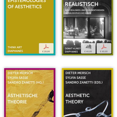
b
p
p
€ 40,00
€ 40,00
€ 20,00