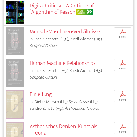
Digital Criticism. A Critique of
“Algorithmic” Reason
OPEN
ACCESS
Mensch-Maschinen-Verhältnisse
p
€ 9,95
In: Ines Kleesattel (Hg.), Ruedi Widmer (Hg.),
Scripted Culture
Human-Machine Relationships
p
€ 9,95
In: Ines Kleesattel (Hg.), Ruedi Widmer (Hg.),
Scripted Culture
Einleitung
p
€ 9,95
In: Dieter Mersch (Hg.), Sylvia Sasse (Hg.),
Sandro Zanetti (Hg.),
Ästhetische Theorie
Ästhetisches Denken: Kunst als
p
Theoria
€ 9,95