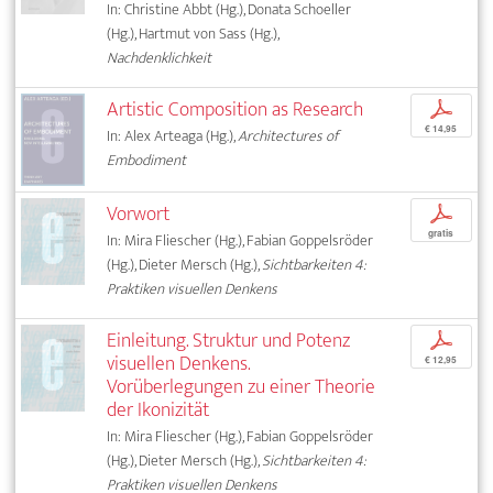
In: Christine Abbt (Hg.), Donata Schoeller
(Hg.), Hartmut von Sass (Hg.),
Nachdenklichkeit
Artistic Composition as Research
p
€ 14,95
In: Alex Arteaga (Hg.),
Architectures of
Embodiment
Vorwort
p
gratis
In: Mira Fliescher (Hg.), Fabian Goppelsröder
(Hg.), Dieter Mersch (Hg.),
Sichtbarkeiten 4:
Praktiken visuellen Denkens
Einleitung. Struktur und Potenz
p
visuellen Denkens.
€ 12,95
Vorüberlegungen zu einer Theorie
der Ikonizität
In: Mira Fliescher (Hg.), Fabian Goppelsröder
(Hg.), Dieter Mersch (Hg.),
Sichtbarkeiten 4:
Praktiken visuellen Denkens