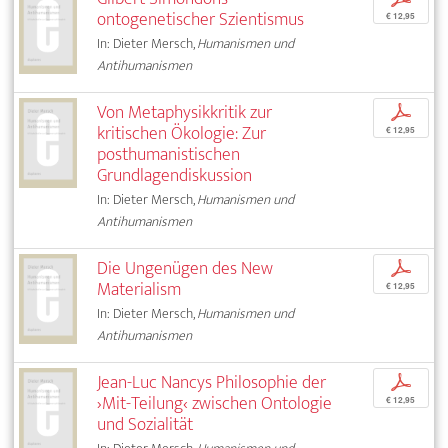
ontogenetischer Szientismus
€ 12,95
In: Dieter Mersch,
Humanismen und
Antihumanismen
Von Metaphysikkritik zur
p
kritischen Ökologie: Zur
€ 12,95
posthumanistischen
Grundlagendiskussion
In: Dieter Mersch,
Humanismen und
Antihumanismen
Die Ungenügen des New
p
Materialism
€ 12,95
In: Dieter Mersch,
Humanismen und
Antihumanismen
Jean-Luc Nancys Philosophie der
p
›Mit-Teilung‹ zwischen Ontologie
€ 12,95
und Sozialität