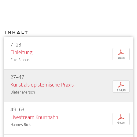
Inhalt
7–23
Einleitung
p
gratis
Elke Bippus
27–47
Kunst als epistemische Praxis
p
€ 14,95
Dieter Mersch
49–63
Livestream Knurrhahn
p
€ 9,95
Hannes Rickli