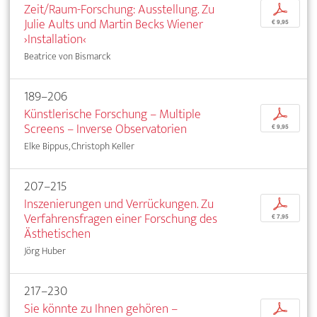
Zeit/Raum-Forschung: Ausstellung. Zu
p
Julie Aults und Martin Becks Wiener
€ 9,95
›Installation‹
Beatrice von Bismarck
189–206
Künstlerische Forschung – Multiple
p
Screens – Inverse Observatorien
€ 9,95
Elke Bippus, Christoph Keller
207–215
Inszenierungen und Verrückungen. Zu
p
Verfahrensfragen einer Forschung des
€ 7,95
Ästhetischen
Jörg Huber
217–230
Sie könnte zu Ihnen gehören –
p