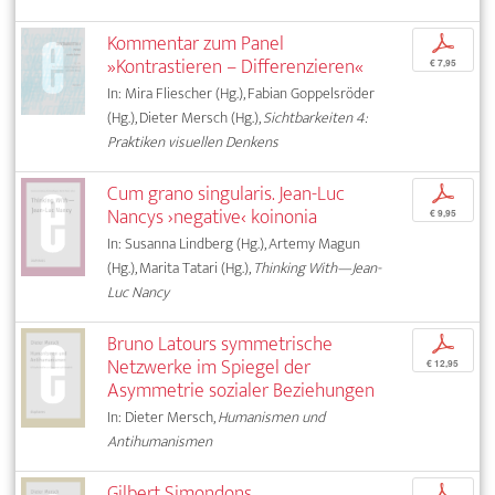
Kommentar zum Panel
p
»Kontrastieren – Differenzieren«
€ 7,95
In: Mira Fliescher (Hg.), Fabian Goppelsröder
(Hg.), Dieter Mersch (Hg.),
Sichtbarkeiten 4:
Praktiken visuellen Denkens
Cum grano singularis. Jean-Luc
p
Nancys ›negative‹ koinonia
€ 9,95
In: Susanna Lindberg (Hg.), Artemy Magun
(Hg.), Marita Tatari (Hg.),
Thinking With—Jean-
Luc Nancy
Bruno Latours symmetrische
p
Netzwerke im Spiegel der
€ 12,95
Asymmetrie sozialer Beziehungen
In: Dieter Mersch,
Humanismen und
Antihumanismen
Gilbert Simondons
p