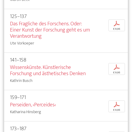
125–137
Das Fragliche des Forschens. Oder:
p
Einer Kunst der Forschung geht es um
€ 9,95
Verantwortung
Ute Vorkoeper
141–158
Wissenskünste. Künstlerische
p
Forschung und ästhetisches Denken
€ 9,95
Kathrin Busch
159–171
Perseiden, ›Perceides‹
p
€ 9,95
Katharina Hinsberg
173–187