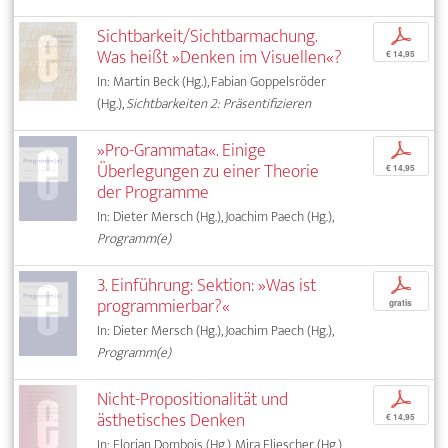
Sichtbarkeit/Sichtbarmachung.
p
Was heißt »Denken im Visuellen«?
€ 14,95
In: Martin Beck (Hg.), Fabian Goppelsröder
(Hg.),
Sichtbarkeiten 2: Präsentifizieren
»Pro-Grammata«. Einige
p
Überlegungen zu einer Theorie
€ 14,95
der Programme
In: Dieter Mersch (Hg.), Joachim Paech (Hg.),
Programm(e)
3. Einführung: Sektion: »Was ist
p
programmierbar?«
gratis
In: Dieter Mersch (Hg.), Joachim Paech (Hg.),
Programm(e)
Nicht-Propositionalität und
p
ästhetisches Denken
€ 14,95
In: Florian Dombois (Hg.), Mira Fliescher (Hg.),