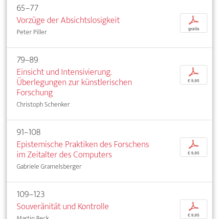
65–77
Vorzüge der Absichtslosigkeit
p
gratis
Peter Piller
79–89
Einsicht und Intensivierung.
p
Überlegungen zur künstlerischen
€ 9,95
Forschung
Christoph Schenker
91–108
Epistemische Praktiken des Forschens
p
im Zeitalter des Computers
€ 9,95
Gabriele Gramelsberger
109–123
Souveränität und Kontrolle
p
€ 9,95
Martin Beck