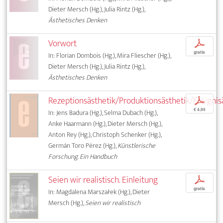
Dieter Mersch (Hg.), Julia Rintz (Hg.),
Ästhetisches Denken
Vorwort
p
gratis
In: Florian Dombois (Hg.), Mira Fliescher (Hg.),
Dieter Mersch (Hg.), Julia Rintz (Hg.),
Ästhetisches Denken
Rezeptionsästhetik/Produktionsästhetik/Ereignis
p
€ 4,95
In: Jens Badura (Hg.), Selma Dubach (Hg.),
Anke Haarmann (Hg.), Dieter Mersch (Hg.),
Anton Rey (Hg.), Christoph Schenker (Hg.),
Germán Toro Pérez (Hg.),
Künstlerische
Forschung. Ein Handbuch
Seien wir realistisch. Einleitung
p
gratis
In: Magdalena Marszałek (Hg.), Dieter
Mersch (Hg.),
Seien wir realistisch