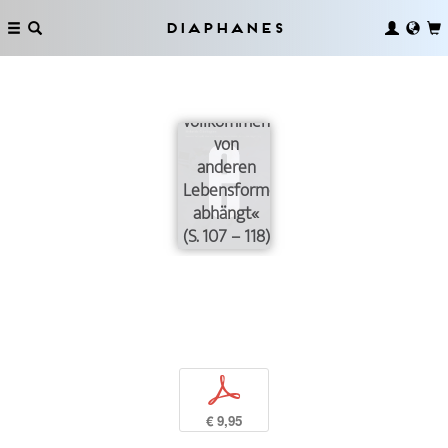
vorstellt
und
Diaphanes
vergessen
hat, dass
man
vollkommen
von
anderen
Lebensformen
abhängt«
(S. 107 – 118)
p
€ 9,95