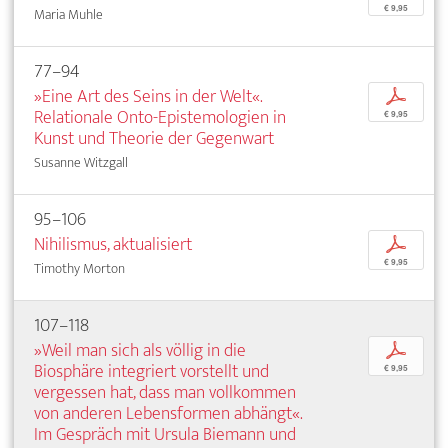
€ 9,95
Maria Muhle
77–94
»Eine Art des Seins in der Welt«.
p
Relationale Onto-Epistemologien in
€ 9,95
Kunst und Theorie der Gegenwart
Susanne Witzgall
95–106
Nihilismus, aktualisiert
p
€ 9,95
Timothy Morton
107–118
»Weil man sich als völlig in die
p
Biosphäre integriert vorstellt und
€ 9,95
vergessen hat, dass man vollkommen
von anderen Lebensformen abhängt«.
Im Gespräch mit Ursula Biemann und