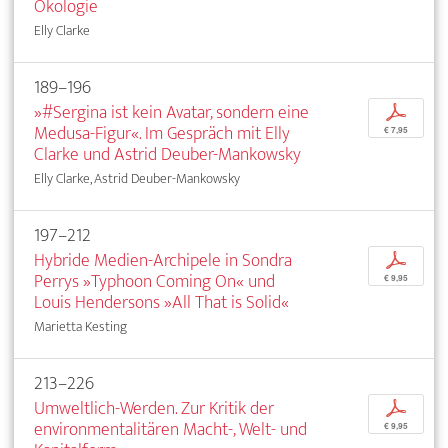
Ökologie
Elly Clarke
189–196
»#Sergina ist kein Avatar, sondern eine
p
Medusa-Figur«. Im Gespräch mit Elly
€ 7,95
Clarke und Astrid Deuber-Mankowsky
Elly Clarke, Astrid Deuber-Mankowsky
197–212
Hybride Medien-Archipele in Sondra
p
Perrys »Typhoon Coming On« und
€ 9,95
Louis Hendersons »All That is Solid«
Marietta Kesting
213–226
Umweltlich-Werden. Zur Kritik der
p
environmentalitären Macht-, Welt- und
€ 9,95