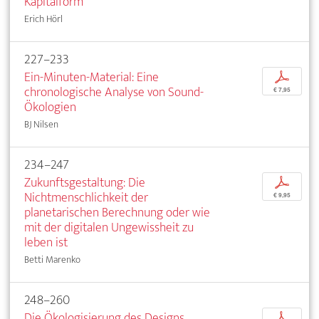
Kapitalform
Erich Hörl
227–233
Ein-Minuten-Material: Eine
p
chronologische Analyse von Sound-
€ 7,95
Ökologien
BJ Nilsen
234–247
Zukunftsgestaltung: Die
p
Nichtmenschlichkeit der
€ 9,95
planetarischen Berechnung oder wie
mit der digitalen Ungewissheit zu
leben ist
Betti Marenko
248–260
Die Ökologisierung des Designs
p