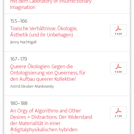
mit dem Laboratory of Insurrectionary
Imagination
155–166
Toxische Verhältnisse. Ökologie,
p
Ästhetik (und ihr Unbehagen)
€ 9,95
Jenny Nachtigall
167–179
Queere Ökologien: Gegen die
p
Ontologisierung von Queerness, für
€ 9,95
den Aufbau queerer Kollektive!
Astrid Deuber-Mankowsky
180–188
An Orgy of Algorithms and Other
p
Desires + Distractions: Der Widerstand
€ 7,95
der Materialität in einer
#digitalphysikalischen hybriden