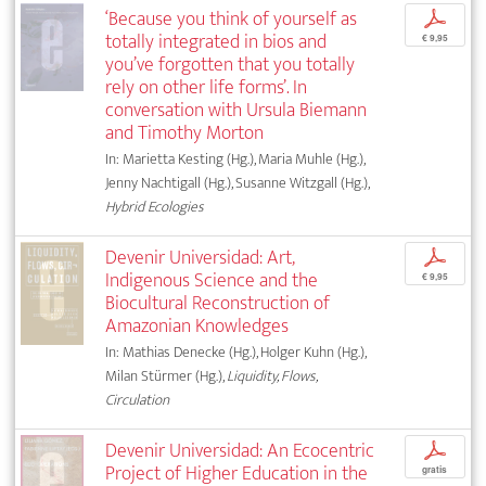
‘Because you think of yourself as
p
totally integrated in bios and
€ 9,95
you’ve forgotten that you totally
rely on other life forms’. In
conversation with Ursula Biemann
and Timothy Morton
In: Marietta Kesting (Hg.), Maria Muhle (Hg.),
Jenny Nachtigall (Hg.), Susanne Witzgall (Hg.),
Hybrid Ecologies
Devenir Universidad: Art,
p
Indigenous Science and the
€ 9,95
Biocultural Reconstruction of
Amazonian Knowledges
In: Mathias Denecke (Hg.), Holger Kuhn (Hg.),
Milan Stürmer (Hg.),
Liquidity, Flows,
Circulation
Devenir Universidad: An Ecocentric
p
Project of Higher Education in the
gratis