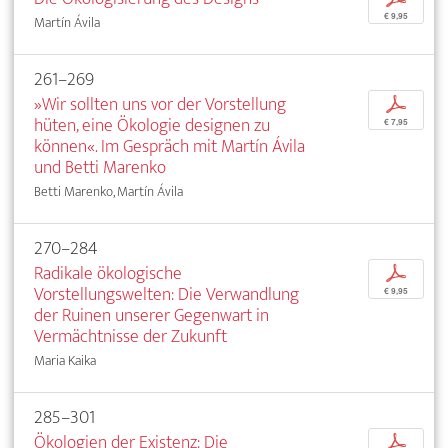
€ 9,95
Martín Ávila
261–269
»Wir sollten uns vor der Vorstellung
p
hüten, eine Ökologie designen zu
€ 7,95
können«. Im Gespräch mit Martín Ávila
und Betti Marenko
Betti Marenko, Martín Ávila
270–284
Radikale ökologische
p
Vorstellungswelten: Die Verwandlung
€ 9,95
der Ruinen unserer Gegenwart in
Vermächtnisse der Zukunft
Maria Kaika
285–301
Ökologien der Existenz: Die
p