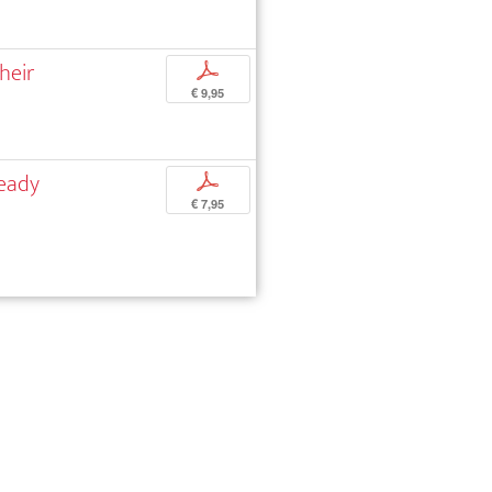
heir
p
€ 9,95
ready
p
€ 7,95