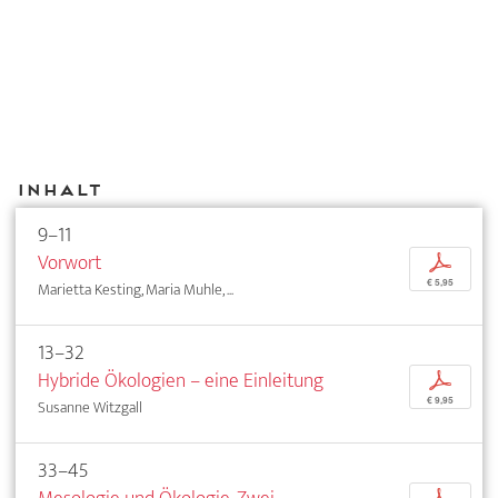
Inhalt
9–11
Vorwort
p
€ 5,95
Marietta Kesting, Maria Muhle, ...
13–32
Hybride Ökologien – eine Einleitung
p
€ 9,95
Susanne Witzgall
33–45