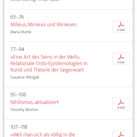
63–76
Milieus, Mimesis und Mimesen
p
€ 9,95
Maria Muhle
77–94
»Eine Art des Seins in der Welt«.
p
Relationale Onto-Epistemologien in
€ 9,95
Kunst und Theorie der Gegenwart
Susanne Witzgall
95–106
Nihilismus, aktualisiert
p
€ 9,95
Timothy Morton
107–118
»Weil man sich als völlig in die
p