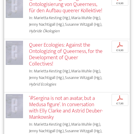
Ontologisierung von Queerness,
€ 9,95
für den Aufbau queerer Kollektive!
In: Marietta Kesting (Hg.), Maria Muhle (Hg.),
Jenny Nachtigall (Hg.), Susanne Witzgall (Hg.),
Hybride Ökologien
Queer Ecologies: Against the
p
Ontologizing of Queerness, for the
€ 9,95
Development of Queer
Collectives!
In: Marietta Kesting (Hg.), Maria Muhle (Hg.),
Jenny Nachtigall (Hg.), Susanne Witzgall (Hg.),
Hybrid Ecologies
‘#Sergina is not an avatar, but a
p
Medusa figure’. In conversation
€ 7,95
with Elly Clarke and Astrid Deuber-
Mankowsky
In: Marietta Kesting (Hg.), Maria Muhle (Hg.),
Jenny Nachtigall (Hg.), Susanne Witzgall (Hg.),