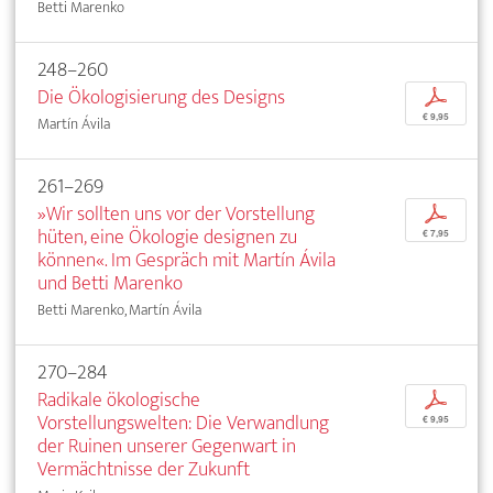
Betti Marenko
248–260
Die Ökologisierung des Designs
p
€ 9,95
Martín Ávila
261–269
»Wir sollten uns vor der Vorstellung
p
hüten, eine Ökologie designen zu
€ 7,95
können«. Im Gespräch mit Martín Ávila
und Betti Marenko
Betti Marenko, Martín Ávila
270–284
Radikale ökologische
p
Vorstellungswelten: Die Verwandlung
€ 9,95
der Ruinen unserer Gegenwart in
Vermächtnisse der Zukunft