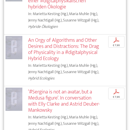
einer #digitalphysikalischen
hybriden Ökologie
In: Marietta Kesting (Hg.), Maria Muhle (Hg.),
Jenny Nachtigall (Hg.), Susanne Witzgall (Hg.),
Hybride Ökologien
An Orgy of Algorithms and Other
p
Desires and Distractions: The Drag
€ 7,95
of Physicality in a #digitalphysical
Hybrid Ecology
In: Marietta Kesting (Hg.), Maria Muhle (Hg.),
Jenny Nachtigall (Hg.), Susanne Witzgall (Hg.),
Hybrid Ecologies
‘#Sergina is not an avatar, but a
p
Medusa figure’. In conversation
€ 7,95
with Elly Clarke and Astrid Deuber-
Mankowsky
In: Marietta Kesting (Hg.), Maria Muhle (Hg.),
Jenny Nachtigall (Hg.), Susanne Witzgall (Hg.),
Hybrid Ecologies