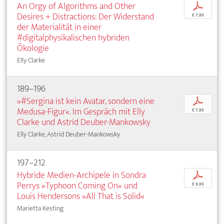
An Orgy of Algorithms and Other
p
Desires + Distractions: Der Widerstand
€ 7,95
der Materialität in einer
#digitalphysikalischen hybriden
Ökologie
Elly Clarke
189–196
»#Sergina ist kein Avatar, sondern eine
p
Medusa-Figur«. Im Gespräch mit Elly
€ 7,95
Clarke und Astrid Deuber-Mankowsky
Elly Clarke, Astrid Deuber-Mankowsky
197–212
Hybride Medien-Archipele in Sondra
p
Perrys »Typhoon Coming On« und
€ 9,95
Louis Hendersons »All That is Solid«
Marietta Kesting