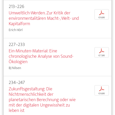
213–226
Umweltlich-Werden. Zur Kritik der
p
environmentalitären Macht-, Welt- und
€ 9,95
Kapitalform
Erich Hörl
227–233
Ein-Minuten-Material: Eine
p
chronologische Analyse von Sound-
€ 7,95
Ökologien
BJ Nilsen
234–247
Zukunftsgestaltung: Die
p
Nichtmenschlichkeit der
€ 9,95
planetarischen Berechnung oder wie
mit der digitalen Ungewissheit zu
leben ist