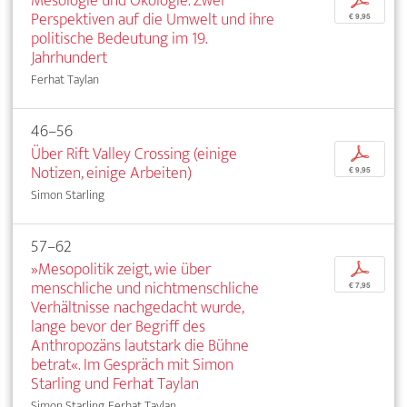
Mesologie und Ökologie. Zwei
p
Perspektiven auf die Umwelt und ihre
€ 9,95
politische Bedeutung im 19.
Jahrhundert
Ferhat Taylan
46–56
Über Rift Valley Crossing (einige
p
Notizen, einige Arbeiten)
€ 9,95
Simon Starling
57–62
»Mesopolitik zeigt, wie über
p
menschliche und nichtmenschliche
€ 7,95
Verhältnisse nachgedacht wurde,
lange bevor der Begriff des
Anthropozäns lautstark die Bühne
betrat«. Im Gespräch mit Simon
Starling und Ferhat Taylan
Simon Starling, Ferhat Taylan