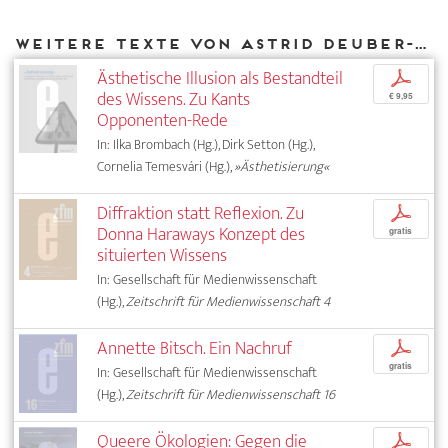
Weitere Texte von Astrid Deuber-Mankowsky bei DIAPHANES
Ästhetische Illusion als Bestandteil
p
des Wissens. Zu Kants
€ 9,95
Opponenten-Rede
In: Ilka Brombach (Hg.), Dirk Setton (Hg.),
Cornelia Temesvári (Hg.),
»Ästhetisierung«
Diffraktion statt Reflexion. Zu
p
Donna Haraways Konzept des
gratis
situierten Wissens
In: Gesellschaft für Medienwissenschaft
(Hg.),
Zeitschrift für Medienwissenschaft 4
Annette Bitsch. Ein Nachruf
p
gratis
In: Gesellschaft für Medienwissenschaft
(Hg.),
Zeitschrift für Medienwissenschaft 16
Queere Ökologien: Gegen die
p