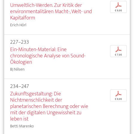
Umweltlich-Werden. Zur Kritik der
p
environmentalitären Macht-, Welt- und
€ 9,95
Kapitalform
Erich Hörl
227–233
Ein-Minuten-Material: Eine
p
chronologische Analyse von Sound-
€ 7,95
Ökologien
BJ Nilsen
234–247
Zukunftsgestaltung: Die
p
Nichtmenschlichkeit der
€ 9,95
planetarischen Berechnung oder wie
mit der digitalen Ungewissheit zu
leben ist
Betti Marenko