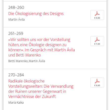
248–260
Die Ökologisierung des Designs
p
€ 9,95
Martín Ávila
261–269
»Wir sollten uns vor der Vorstellung
p
hüten, eine Ökologie designen zu
€ 7,95
können«. Im Gespräch mit Martín Ávila
und Betti Marenko
Betti Marenko, Martín Ávila
270–284
Radikale ökologische
p
Vorstellungswelten: Die Verwandlung
€ 9,95
der Ruinen unserer Gegenwart in
Vermächtnisse der Zukunft
Maria Kaika