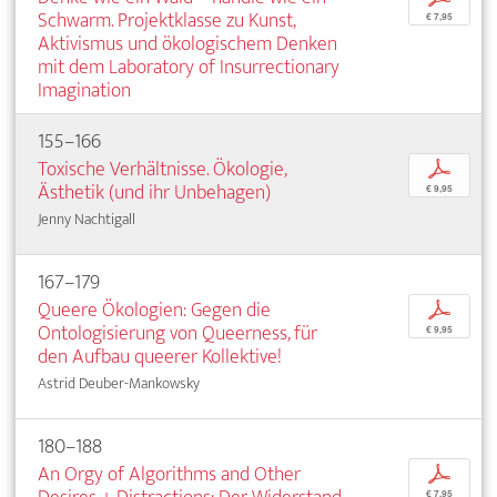
Schwarm. Projektklasse zu Kunst,
€ 7,95
Aktivismus und ökologischem Denken
mit dem Laboratory of Insurrectionary
Imagination
155–166
Toxische Verhältnisse. Ökologie,
p
Ästhetik (und ihr Unbehagen)
€ 9,95
Jenny Nachtigall
167–179
Queere Ökologien: Gegen die
p
Ontologisierung von Queerness, für
€ 9,95
den Aufbau queerer Kollektive!
Astrid Deuber-Mankowsky
180–188
An Orgy of Algorithms and Other
p
€ 7,95