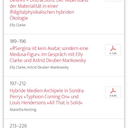
Desires + Distractions: Der Widerstand
der Materialität in einer
#digitalphysikalischen hybriden
Ökologie
Elly Clarke
189–196
»#Sergina ist kein Avatar, sondern eine
p
Medusa-Figur«. Im Gespräch mit Elly
€ 7,95
Clarke und Astrid Deuber-Mankowsky
Elly Clarke, Astrid Deuber-Mankowsky
197–212
Hybride Medien-Archipele in Sondra
p
Perrys »Typhoon Coming On« und
€ 9,95
Louis Hendersons »All That is Solid«
Marietta Kesting
213–226