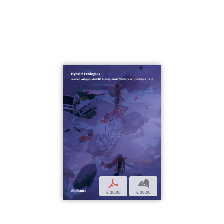
p
b
€ 30,00
€ 30,00