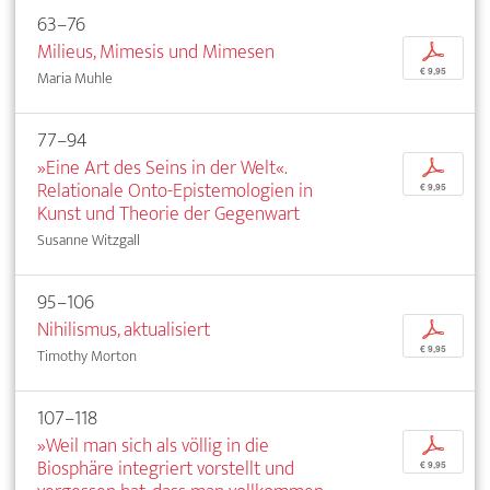
63–76
Milieus, Mimesis und Mimesen
p
€ 9,95
Maria Muhle
77–94
»Eine Art des Seins in der Welt«.
p
Relationale Onto-Epistemologien in
€ 9,95
Kunst und Theorie der Gegenwart
Susanne Witzgall
95–106
Nihilismus, aktualisiert
p
€ 9,95
Timothy Morton
107–118
»Weil man sich als völlig in die
p
Biosphäre integriert vorstellt und
€ 9,95