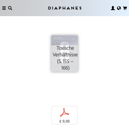
Diaphanes
Toxische
Verhältnisse
(S. 155 –
166)
p
€ 9,95