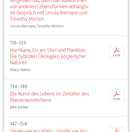
vergessen hat, dass man vollkommen
von anderen Lebensformen abhängt«.
Im Gespräch mit Ursula Biemann und
Timothy Morton
Ursula Biemann, Timothy Morton
119–133
Hurrikane, Eis am Stiel und Plankton:
p
Die hybriden Ökologien körperlicher
€ 9,95
Naturen
Stacy Alaimo
134–146
Die Kunst des Lebens im Zeitalter des
p
Massenaussterbens
€ 9,95
John Jordan
147–154
Denke wie ein Wald – handle wie ein
p