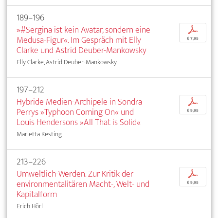
189–196
»#Sergina ist kein Avatar, sondern eine
p
Medusa-Figur«. Im Gespräch mit Elly
€ 7,95
Clarke und Astrid Deuber-Mankowsky
Elly Clarke, Astrid Deuber-Mankowsky
197–212
Hybride Medien-Archipele in Sondra
p
Perrys »Typhoon Coming On« und
€ 9,95
Louis Hendersons »All That is Solid«
Marietta Kesting
213–226
Umweltlich-Werden. Zur Kritik der
p
environmentalitären Macht-, Welt- und
€ 9,95
Kapitalform
Erich Hörl