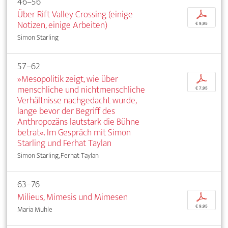
46–56
Über Rift Valley Crossing (einige
p
Notizen, einige Arbeiten)
€ 9,95
Simon Starling
57–62
»Mesopolitik zeigt, wie über
p
menschliche und nichtmenschliche
€ 7,95
Verhältnisse nachgedacht wurde,
lange bevor der Begriff des
Anthropozäns lautstark die Bühne
betrat«. Im Gespräch mit Simon
Starling und Ferhat Taylan
Simon Starling, Ferhat Taylan
63–76
Milieus, Mimesis und Mimesen
p
€ 9,95
Maria Muhle