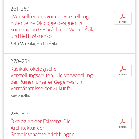
261–269
»Wir sollten uns vor der Vorstellung
p
hüten, eine Ökologie designen zu
€ 7,95
können«. Im Gespräch mit Martín Ávila
und Betti Marenko
Betti Marenko, Martín Ávila
270–284
Radikale ökologische
p
Vorstellungswelten: Die Verwandlung
€ 9,95
der Ruinen unserer Gegenwart in
Vermächtnisse der Zukunft
Maria Kaika
285–301
Ökologien der Existenz: Die
p
Architektur der
€ 9,95
Gemeinschaftseinrichtungen