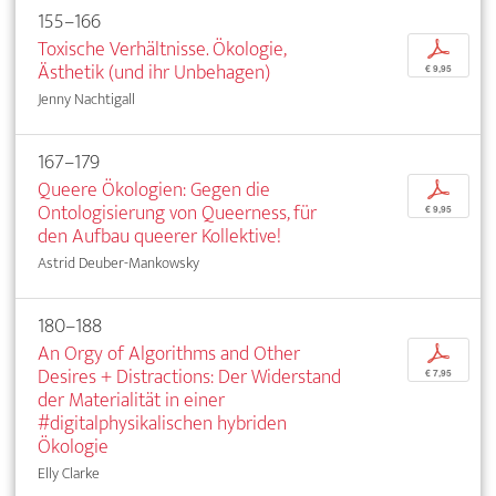
155–166
Toxische Verhältnisse. Ökologie,
p
Ästhetik (und ihr Unbehagen)
€ 9,95
Jenny Nachtigall
167–179
Queere Ökologien: Gegen die
p
Ontologisierung von Queerness, für
€ 9,95
den Aufbau queerer Kollektive!
Astrid Deuber-Mankowsky
180–188
An Orgy of Algorithms and Other
p
Desires + Distractions: Der Widerstand
€ 7,95
der Materialität in einer
#digitalphysikalischen hybriden
Ökologie
Elly Clarke