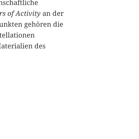
nschaftliche
s of Activity
an der
punkten gehören die
tellationen
terialien des