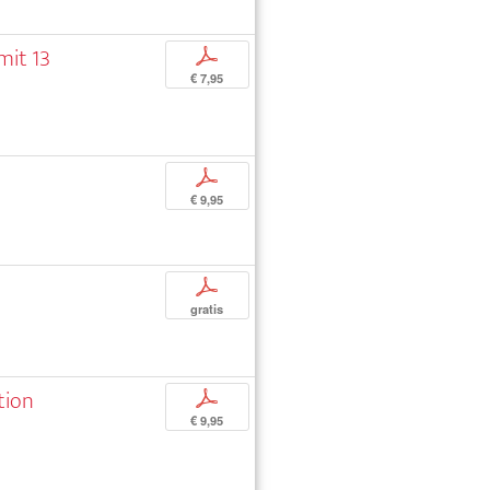
mit 13
p
€ 7,95
p
€ 9,95
p
gratis
tion
p
€ 9,95