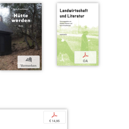
p
b
OA
Vormerken
s
p
€ 14,95