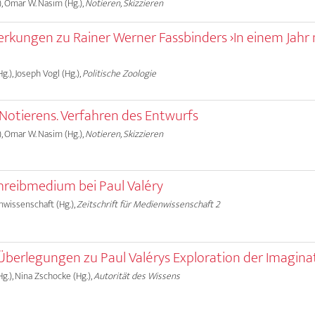
), Omar W. Nasim (Hg.),
Notieren, Skizzieren
rkungen zu Rainer Werner Fassbinders ›In einem Jahr 
g.), Joseph Vogl (Hg.),
Politische Zoologie
otierens. Verfahren des Entwurfs
), Omar W. Nasim (Hg.),
Notieren, Skizzieren
hreibmedium bei Paul Valéry
nwissenschaft (Hg.),
Zeitschrift für Medienwissenschaft 2
 Überlegungen zu Paul Valérys Exploration der Imagina
g.), Nina Zschocke (Hg.),
Autorität des Wissens