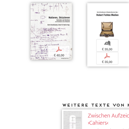
b
p
€ 35,00
€ 40,00
p
€ 35,00
Weitere Texte von 
Zwischen Aufzeic
›Cahiers‹