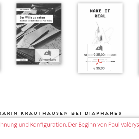
b
b
€ 35,00
Vormerken
p
€ 35,00
Karin Krauthausen bei DIAPHANES
hnung und Konfiguration. Der Beginn von Paul Valéry