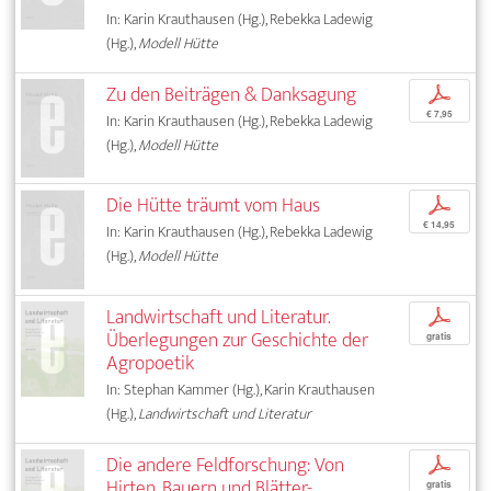
In: Karin Krauthausen (Hg.), Rebekka Ladewig
(Hg.),
Modell Hütte
Zu den Beiträgen & Danksagung
p
€ 7,95
In: Karin Krauthausen (Hg.), Rebekka Ladewig
(Hg.),
Modell Hütte
Die Hütte träumt vom Haus
p
€ 14,95
In: Karin Krauthausen (Hg.), Rebekka Ladewig
(Hg.),
Modell Hütte
Landwirtschaft und Literatur.
p
Überlegungen zur Geschichte der
gratis
Agropoetik
In: Stephan Kammer (Hg.), Karin Krauthausen
(Hg.),
Landwirtschaft und Literatur
Die andere Feldforschung: Von
p
Hirten, Bauern und Blätter­-
gratis