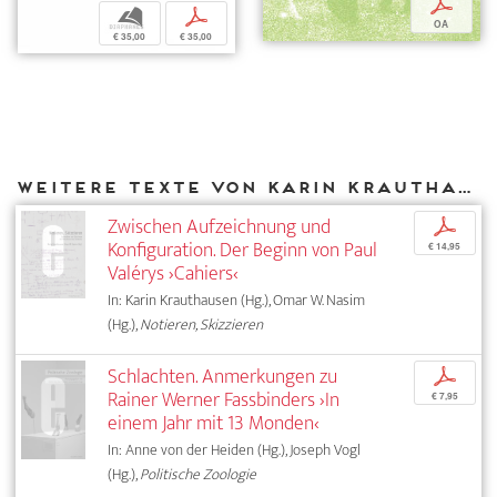
p
b
p
OA
€ 35,00
€ 35,00
Weitere Texte von Karin Krauthausen bei DIAPHANES
Zwischen Aufzeichnung und
p
Konfiguration. Der Beginn von Paul
€ 14,95
Valérys ›Cahiers‹
In: Karin Krauthausen (Hg.), Omar W. Nasim
(Hg.),
Notieren, Skizzieren
Schlachten. Anmerkungen zu
p
Rainer Werner Fassbinders ›In
€ 7,95
einem Jahr mit 13 Monden‹
In: Anne von der Heiden (Hg.), Joseph Vogl
(Hg.),
Politische Zoologie