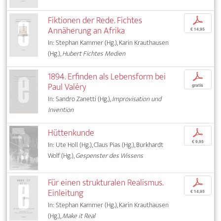
Fiktionen der Rede. Fichtes
p
Annäherung an Afrika
€ 14,95
In: Stephan Kammer (Hg.), Karin Krauthausen
(Hg.),
Hubert Fichtes Medien
1894. Erfinden als Lebensform bei
p
Paul Valéry
gratis
In: Sandro Zanetti (Hg.),
Improvisation und
Invention
Hüttenkunde
p
€ 9,95
In: Ute Holl (Hg.), Claus Pias (Hg.), Burkhardt
Wolf (Hg.),
Gespenster des Wissens
Für einen strukturalen Realismus.
p
Einleitung
€ 14,95
In: Stephan Kammer (Hg.), Karin Krauthausen
(Hg.),
Make it Real