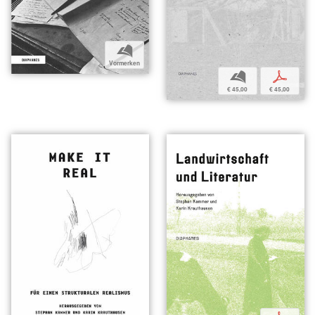
b
Vormerken
b
p
€ 45,00
€ 45,00