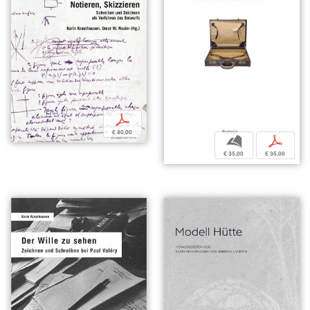
p
€ 40,00
b
p
€ 35,00
€ 35,00