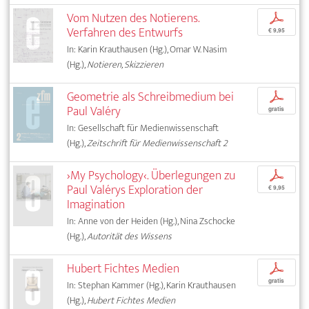
Vom Nutzen des Notierens.
p
Verfahren des Entwurfs
€ 9,95
In: Karin Krauthausen (Hg.), Omar W. Nasim
(Hg.),
Notieren, Skizzieren
Geometrie als Schreibmedium bei
p
Paul Valéry
gratis
In: Gesellschaft für Medienwissenschaft
(Hg.),
Zeitschrift für Medienwissenschaft 2
›My Psychology‹. Überlegungen zu
p
Paul Valérys Exploration der
€ 9,95
Imagination
In: Anne von der Heiden (Hg.), Nina Zschocke
(Hg.),
Autorität des Wissens
Hubert Fichtes Medien
p
gratis
In: Stephan Kammer (Hg.), Karin Krauthausen
(Hg.),
Hubert Fichtes Medien