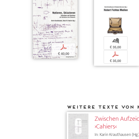
b
p
€ 35,00
€ 40,00
p
€ 35,00
Weitere Texte von 
Zwischen Aufzeic
›Cahiers‹
In: Karin Krauthausen (Hg.