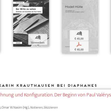
b
b
€ 45,00
Vormerken
p
€ 45,00
Karin Krauthausen bei DIAPHANES
hnung und Konfiguration. Der Beginn von Paul Valéry
), Omar W. Nasim (Hg.),
Notieren, Skizzieren