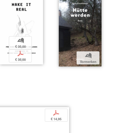
b
€ 35,00
p
b
€ 35,00
Vormerken
s
p
€ 14,95