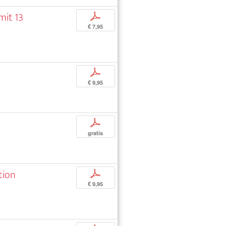
mit 13
p
€ 7,95
p
€ 9,95
p
gratis
tion
p
€ 9,95