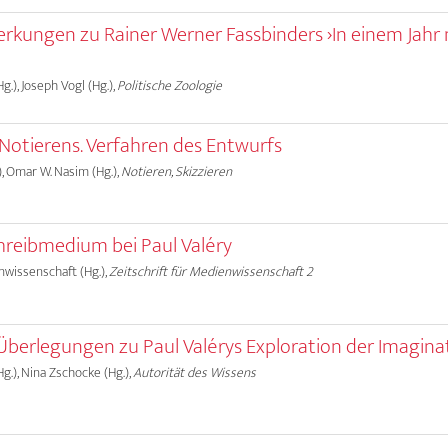
rkungen zu Rainer Werner Fassbinders ›In einem Jahr 
g.), Joseph Vogl (Hg.),
Politische Zoologie
otierens. Verfahren des Entwurfs
), Omar W. Nasim (Hg.),
Notieren, Skizzieren
hreibmedium bei Paul Valéry
nwissenschaft (Hg.),
Zeitschrift für Medienwissenschaft 2
 Überlegungen zu Paul Valérys Exploration der Imagina
g.), Nina Zschocke (Hg.),
Autorität des Wissens