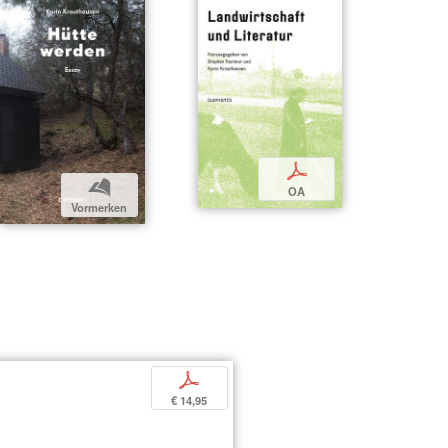
p
b
OA
Vormerken
s
p
€ 14,95