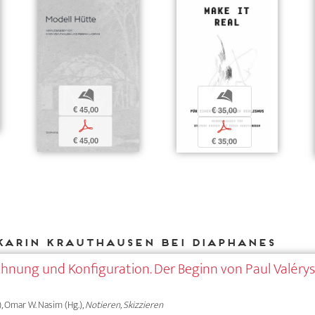
b
b
€ 45,00
€ 35,00
p
p
€ 45,00
€ 35,00
Karin Krauthausen bei DIAPHANES
hnung und Konfiguration. Der Beginn von Paul Valéry
), Omar W. Nasim (Hg.),
Notieren, Skizzieren