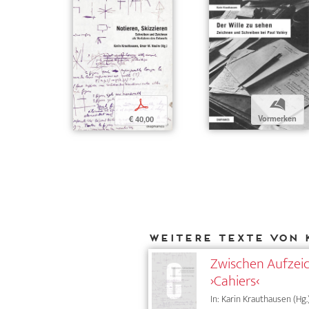
b
p
Vormerken
€ 40,00
Weitere Texte von 
Zwischen Aufzeic
›Cahiers‹
In: Karin Krauthausen (Hg.