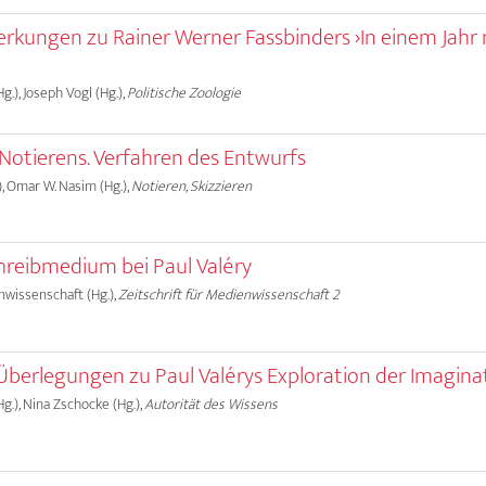
rkungen zu Rainer Werner Fassbinders ›In einem Jahr 
g.), Joseph Vogl (Hg.),
Politische Zoologie
otierens. Verfahren des Entwurfs
), Omar W. Nasim (Hg.),
Notieren, Skizzieren
hreibmedium bei Paul Valéry
nwissenschaft (Hg.),
Zeitschrift für Medienwissenschaft 2
 Überlegungen zu Paul Valérys Exploration der Imagina
g.), Nina Zschocke (Hg.),
Autorität des Wissens