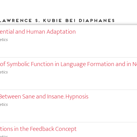
Lawrence S. Kubie bei DIAPHANES
tential and Human Adaptation
etics
 of Symbolic Function in Language Formation and in N
etics
etween Sane and Insane. Hypnosis
etics
tions in the Feedback Concept
etics