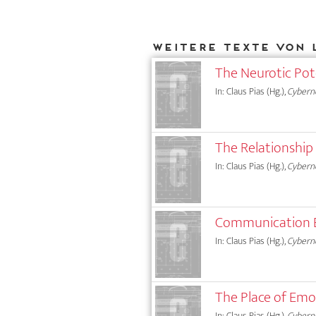
Weitere Texte von 
The Neurotic Po
In: Claus Pias (Hg.),
Cybern
The Relationship
In: Claus Pias (Hg.),
Cybern
Communication B
In: Claus Pias (Hg.),
Cybern
The Place of Emo
In: Claus Pias (Hg.),
Cybern