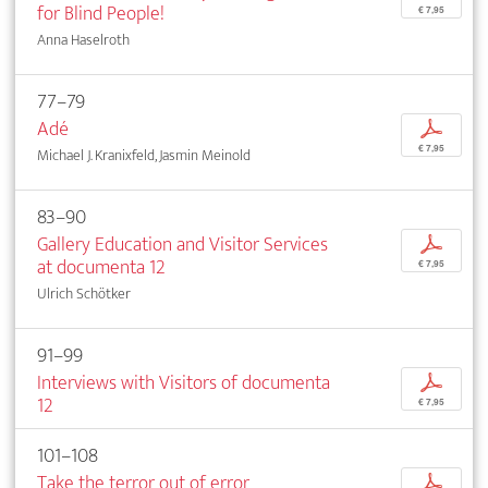
for Blind People!
€ 7,95
Anna Haselroth
77–79
Adé
p
€ 7,95
Michael J. Kranixfeld, Jasmin Meinold
83–90
Gallery Education and Visitor Services
p
at documenta 12
€ 7,95
Ulrich Schötker
91–99
Interviews with Visitors of documenta
p
12
€ 7,95
101–108
Take the terror out of error
p