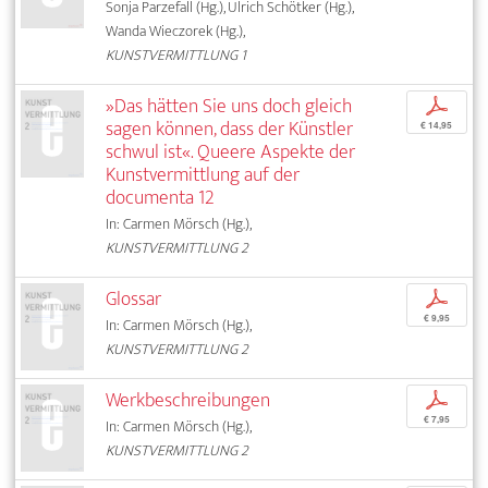
Sonja Parzefall (Hg.), Ulrich Schötker (Hg.),
Wanda Wieczorek (Hg.),
KUNSTVERMITTLUNG 1
»Das hätten Sie uns doch gleich
p
sagen können, dass der Künstler
€ 14,95
schwul ist«. Queere Aspekte der
Kunstvermittlung auf der
documenta 12
In: Carmen Mörsch (Hg.),
KUNSTVERMITTLUNG 2
Glossar
p
€ 9,95
In: Carmen Mörsch (Hg.),
KUNSTVERMITTLUNG 2
Werkbeschreibungen
p
€ 7,95
In: Carmen Mörsch (Hg.),
KUNSTVERMITTLUNG 2