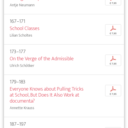
€ 7,95
Antje Neumann
167–171
School Classes
p
€ 7,95
Lilian Scholtes
173–177
On the Verge of the Admissible
p
€ 7,95
Ulrich Schötker
179–183
Everyone Knows about Pulling Tricks
p
at School, But Does It Also Work at
€ 7,95
documenta?
Annette Krauss
187–197