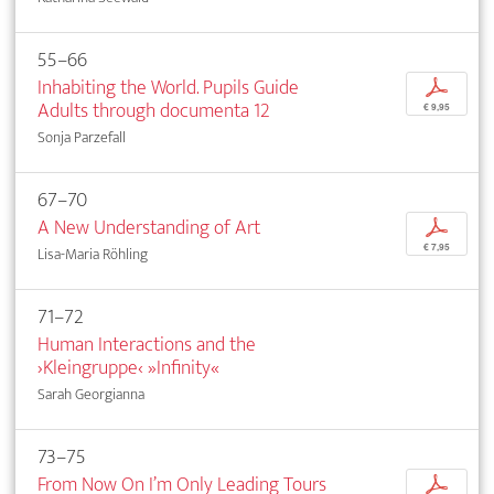
55–66
Inhabiting the World. Pupils Guide
p
Adults through documenta 12
€ 9,95
Sonja Parzefall
67–70
A New Understanding of Art
p
€ 7,95
Lisa-Maria Röhling
71–72
Human Interactions and the
›Kleingruppe‹ »Infinity«
Sarah Georgianna
73–75
From Now On I’m Only Leading Tours
p