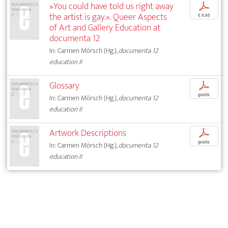
»You could have told us right away
p
the artist is gay.«. Queer Aspects
€ 9,95
of Art and Gallery Education at
documenta 12
In: Carmen Mörsch (Hg.),
documenta 12
education II
Glossary
p
gratis
In: Carmen Mörsch (Hg.),
documenta 12
education II
Artwork Descriptions
p
gratis
In: Carmen Mörsch (Hg.),
documenta 12
education II