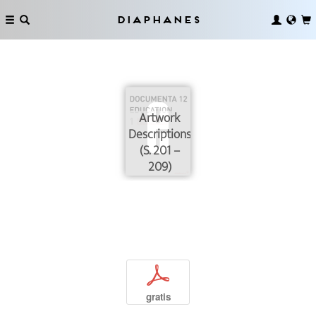
Diaphanes
Artwork
Descriptions
(S. 201 –
209)
p
gratis