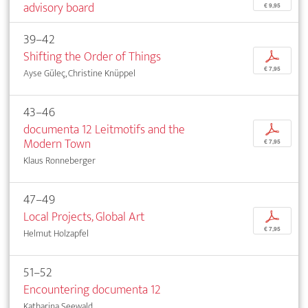
advisory board
€ 9,95
39–42
Shifting the Order of Things
p
€ 7,95
Ayse Güleç, Christine Knüppel
43–46
documenta 12 Leitmotifs and the
p
Modern Town
€ 7,95
Klaus Ronneberger
47–49
Local Projects, Global Art
p
€ 7,95
Helmut Holzapfel
51–52
Encountering documenta 12
Katharina Seewald