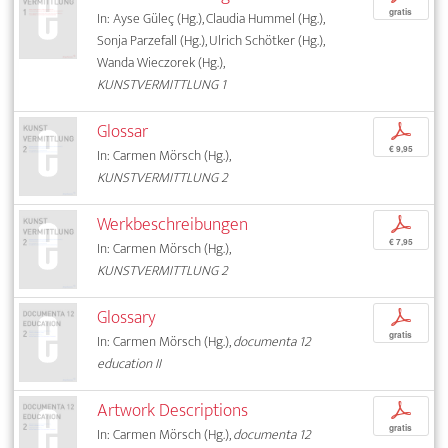
gratis
In: Ayse Güleç (Hg.), Claudia Hummel (Hg.),
Sonja Parzefall (Hg.), Ulrich Schötker (Hg.),
Wanda Wieczorek (Hg.),
KUNSTVERMITTLUNG 1
Glossar
p
€ 9,95
In: Carmen Mörsch (Hg.),
KUNSTVERMITTLUNG 2
Werkbeschreibungen
p
€ 7,95
In: Carmen Mörsch (Hg.),
KUNSTVERMITTLUNG 2
Glossary
p
gratis
In: Carmen Mörsch (Hg.),
documenta 12
education II
Artwork Descriptions
p
gratis
In: Carmen Mörsch (Hg.),
documenta 12