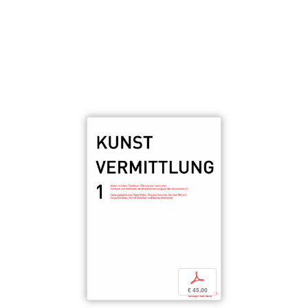
p
€ 45,00