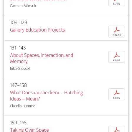
€ 7,95
Carmen Mörsch
109–129
Gallery Education Projects
p
€ 14,95
131–143
About Spaces, Interaction, and
p
Memory
€ 9,95
Inka Gressel
147–158
What Does ›aushecken‹ – Hatching
p
Ideas – Mean?
€ 9,95
Claudia Hummel
159–165
Taking Over Space
p