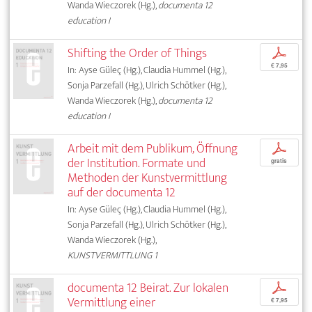
Wanda Wieczorek (Hg.),
documenta 12
education I
Shifting the Order of Things
p
€ 7,95
In: Ayse Güleç (Hg.), Claudia Hummel (Hg.),
Sonja Parzefall (Hg.), Ulrich Schötker (Hg.),
Wanda Wieczorek (Hg.),
documenta 12
education I
Arbeit mit dem Publikum, Öffnung
p
der Institution. Formate und
gratis
Methoden der Kunstvermittlung
auf der documenta 12
In: Ayse Güleç (Hg.), Claudia Hummel (Hg.),
Sonja Parzefall (Hg.), Ulrich Schötker (Hg.),
Wanda Wieczorek (Hg.),
KUNSTVERMITTLUNG 1
documenta 12 Beirat. Zur lokalen
p
Vermittlung einer
€ 7,95