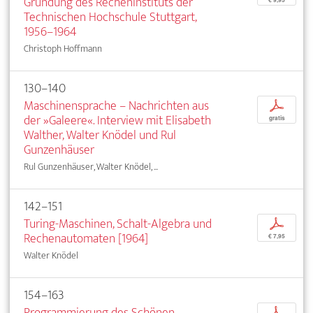
Gründung des Recheninstituts der
€ 9,95
Technischen Hochschule Stuttgart,
1956–1964
Christoph Hoffmann
130–140
Maschinensprache – Nachrichten aus
p
der »Galeere«. Interview mit Elisabeth
gratis
Walther, Walter Knödel und Rul
Gunzenhäuser
Rul Gunzenhäuser, Walter Knödel, ...
142–151
Turing-Maschinen, Schalt-Algebra und
p
Rechenautomaten [1964]
€ 7,95
Walter Knödel
154–163
Programmierung des Schönen
p