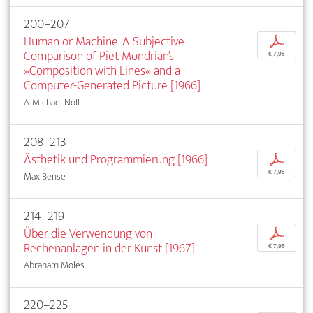
200–207
Human or Machine. A Subjective
p
Comparison of Piet Mondrian’s
€ 7,95
»Composition with Lines« and a
Computer-Generated Picture [1966]
A. Michael Noll
208–213
Ästhetik und Programmierung [1966]
p
€ 7,95
Max Bense
214–219
Über die Verwendung von
p
Rechenanlagen in der Kunst [1967]
€ 7,95
Abraham Moles
220–225