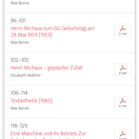
Max Bense
96–101
Henri Michaux zum 60. Geburtstag am
p
28. Mai 1959 [1959]
€ 7,95
Max Bense
102–105
Henri Michaux – geplanter Zufall
p
€ 5,95
Elisabeth Walther
106–114
Textästhetik [1960]
p
€ 7,95
Max Bense
118–129
Eine Maschine und ihr Betrieb. Zur
p