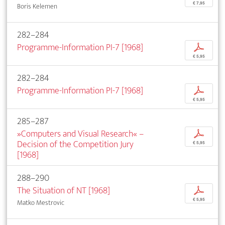
€ 7,95
Boris Kelemen
282–284
Programme-Information PI-7 [1968]
p
€ 5,95
282–284
Programme-Information PI-7 [1968]
p
€ 5,95
285–287
»Computers and Visual Research« –
p
Decision of the Competition Jury
€ 5,95
[1968]
288–290
The Situation of NT [1968]
p
€ 5,95
Matko Mestrovic