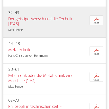
32–43
Der geistige Mensch und die Technik
p
[1946]
€ 9,95
Max Bense
44–48
Metatechnik
p
€ 7,95
Hans-Christian von Herrmann
50–61
Kybernetik oder die Metatechnik einer
p
Maschine [1951]
€ 9,95
Max Bense
62–73
Philosoph in technischer Zeit –
p