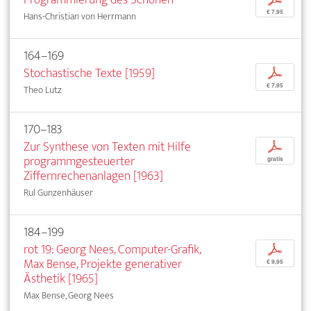
€ 7,95
Hans-Christian von Herrmann
164–169
Stochastische Texte [1959]
p
€ 7,95
Theo Lutz
170–183
Zur Synthese von Texten mit Hilfe
p
programmgesteuerter
gratis
Ziffernrechenanlagen [1963]
Rul Gunzenhäuser
184–199
rot 19: Georg Nees, Computer-Grafik,
p
Max Bense, Projekte generativer
€ 9,95
Ästhetik [1965]
Max Bense, Georg Nees