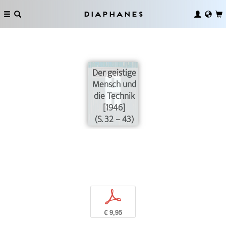
Diaphanes
Der geistige
Mensch und
die Technik
[1946]
(S. 32 – 43)
p
€ 9,95