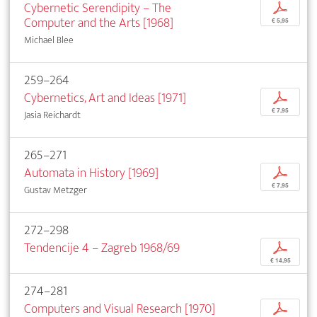
Cybernetic Serendipity – The
p
Computer and the Arts [1968]
€ 5,95
Michael Blee
259–264
Cybernetics, Art and Ideas [1971]
p
€ 7,95
Jasia Reichardt
265–271
Automata in History [1969]
p
€ 7,95
Gustav Metzger
272–298
Tendencije 4 – Zagreb 1968/69
p
€ 14,95
274–281
Computers and Visual Research [1970]
p