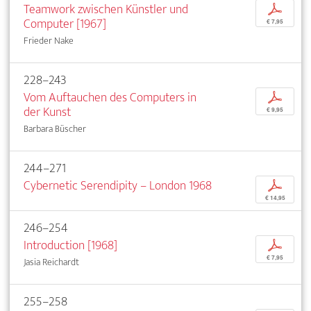
Teamwork zwischen Künstler und
p
Computer [1967]
€ 7,95
Frieder Nake
228–243
Vom Auftauchen des Computers in
p
der Kunst
€ 9,95
Barbara Büscher
244–271
Cybernetic Serendipity – London 1968
p
€ 14,95
246–254
Introduction [1968]
p
€ 7,95
Jasia Reichardt
255–258