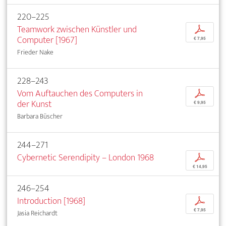
220–225
Teamwork zwischen Künstler und
p
Computer [1967]
€ 7,95
Frieder Nake
228–243
Vom Auftauchen des Computers in
p
der Kunst
€ 9,95
Barbara Büscher
244–271
Cybernetic Serendipity – London 1968
p
€ 14,95
246–254
Introduction [1968]
p
€ 7,95
Jasia Reichardt