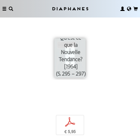
Diaphanes
Qu’est-ce
que la
Nouvelle
Tendance?
[1964]
(S. 295 – 297)
p
€ 5,95