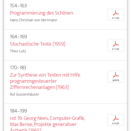
154–163
Programmierung des Schönen
p
€ 7,95
Hans-Christian von Herrmann
164–169
Stochastische Texte [1959]
p
€ 7,95
Theo Lutz
170–183
Zur Synthese von Texten mit Hilfe
p
programmgesteuerter
gratis
Ziffernrechenanlagen [1963]
Rul Gunzenhäuser
184–199
rot 19: Georg Nees, Computer-Grafik,
p
Max Bense, Projekte generativer
€ 9,95
Ästhetik [1965]