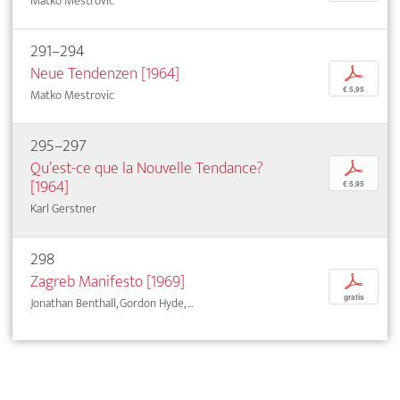
Matko Mestrovic
291–294
Neue Tendenzen [1964]
p
€ 5,95
Matko Mestrovic
295–297
Qu’est-ce que la Nouvelle Tendance?
p
[1964]
€ 5,95
Karl Gerstner
298
Zagreb Manifesto [1969]
p
gratis
Jonathan Benthall, Gordon Hyde, ...