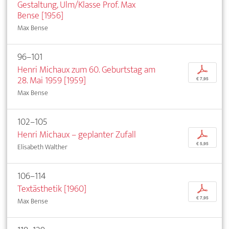
Gestaltung, Ulm/Klasse Prof. Max
Bense [1956]
Max Bense
96–101
Henri Michaux zum 60. Geburtstag am
p
28. Mai 1959 [1959]
€ 7,95
Max Bense
102–105
Henri Michaux – geplanter Zufall
p
€ 5,95
Elisabeth Walther
106–114
Textästhetik [1960]
p
€ 7,95
Max Bense