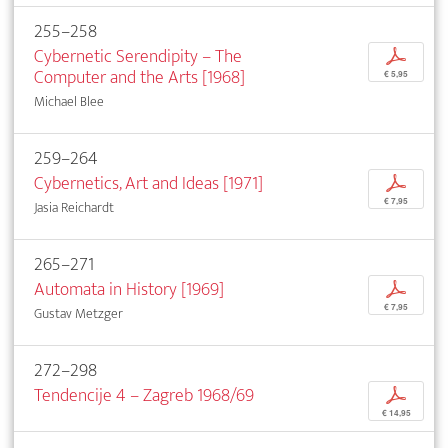
255–258
Cybernetic Serendipity – The
p
Computer and the Arts [1968]
€ 5,95
Michael Blee
259–264
Cybernetics, Art and Ideas [1971]
p
€ 7,95
Jasia Reichardt
265–271
Automata in History [1969]
p
€ 7,95
Gustav Metzger
272–298
Tendencije 4 – Zagreb 1968/69
p
€ 14,95