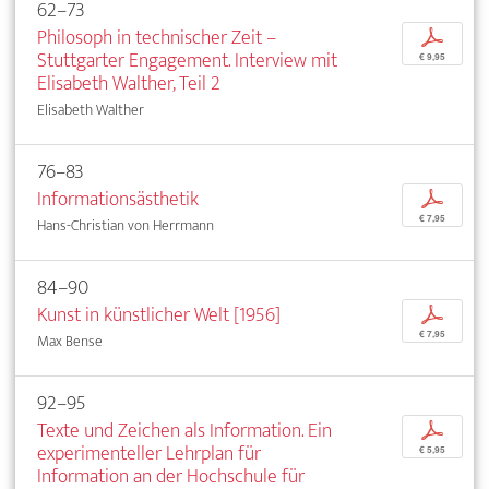
62–73
Philosoph in technischer Zeit –
p
Stuttgarter Engagement. Interview mit
€ 9,95
Elisabeth Walther, Teil 2
Elisabeth Walther
76–83
Informationsästhetik
p
€ 7,95
Hans-Christian von Herrmann
84–90
Kunst in künstlicher Welt [1956]
p
€ 7,95
Max Bense
92–95
Texte und Zeichen als Information. Ein
p
experimenteller Lehrplan für
€ 5,95
Information an der Hochschule für