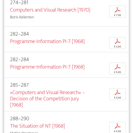
274–281
Computers and Visual Research [1970]
p
€ 7,95
Boris Kelemen
282–284
Programme-Information PI-7 [1968]
p
€ 5,95
282–284
Programme-Information PI-7 [1968]
p
€ 5,95
285–287
»Computers and Visual Research« –
p
Decision of the Competition Jury
€ 5,95
[1968]
288–290
The Situation of NT [1968]
p
€ 5,95