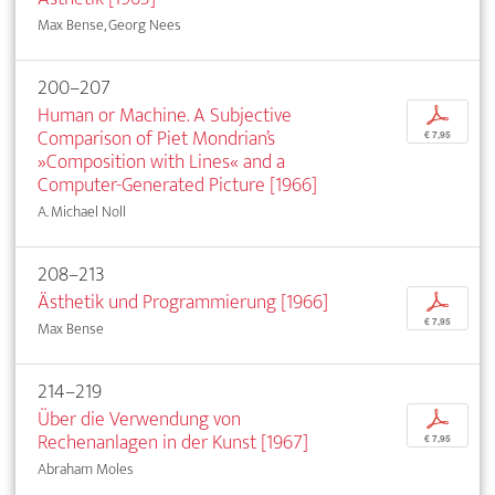
Max Bense, Georg Nees
200–207
Human or Machine. A Subjective
p
Comparison of Piet Mondrian’s
€ 7,95
»Composition with Lines« and a
Computer-Generated Picture [1966]
A. Michael Noll
208–213
Ästhetik und Programmierung [1966]
p
€ 7,95
Max Bense
214–219
Über die Verwendung von
p
Rechenanlagen in der Kunst [1967]
€ 7,95
Abraham Moles