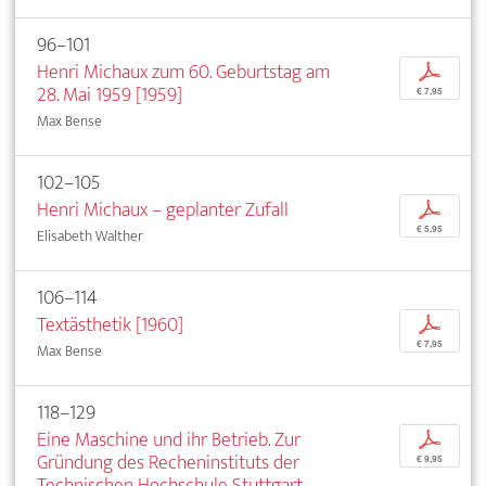
96–101
Henri Michaux zum 60. Geburtstag am
p
28. Mai 1959 [1959]
€ 7,95
Max Bense
102–105
Henri Michaux – geplanter Zufall
p
€ 5,95
Elisabeth Walther
106–114
Textästhetik [1960]
p
€ 7,95
Max Bense
118–129
Eine Maschine und ihr Betrieb. Zur
p
Gründung des Recheninstituts der
€ 9,95
Technischen Hochschule Stuttgart,