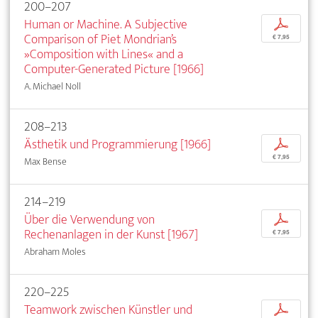
200–207
Human or Machine. A Subjective
p
Comparison of Piet Mondrian’s
€ 7,95
»Composition with Lines« and a
Computer-Generated Picture [1966]
A. Michael Noll
208–213
Ästhetik und Programmierung [1966]
p
€ 7,95
Max Bense
214–219
Über die Verwendung von
p
Rechenanlagen in der Kunst [1967]
€ 7,95
Abraham Moles
220–225
Teamwork zwischen Künstler und
p