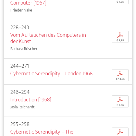
Computer [1967]
€ 7,95
Frieder Nake
228–243
Vom Auftauchen des Computers in
p
der Kunst
€ 9,95
Barbara Büscher
244–271
Cybernetic Serendipity – London 1968
p
€ 14,95
246–254
Introduction [1968]
p
€ 7,95
Jasia Reichardt
255–258
Cybernetic Serendipity – The
p