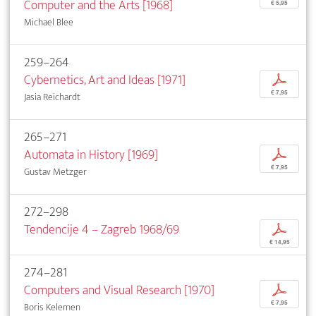
Computer and the Arts [1968]
€ 5,95
Michael Blee
259–264
Cybernetics, Art and Ideas [1971]
p
€ 7,95
Jasia Reichardt
265–271
Automata in History [1969]
p
€ 7,95
Gustav Metzger
272–298
Tendencije 4 – Zagreb 1968/69
p
€ 14,95
274–281
Computers and Visual Research [1970]
p
€ 7,95
Boris Kelemen