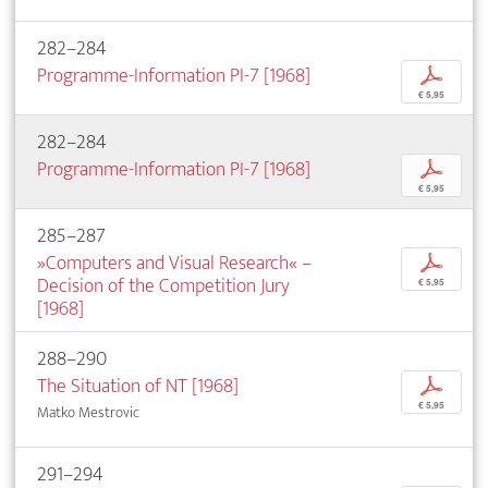
282–284
Programme-Information PI-7 [1968]
p
€ 5,95
282–284
Programme-Information PI-7 [1968]
p
€ 5,95
285–287
»Computers and Visual Research« –
p
Decision of the Competition Jury
€ 5,95
[1968]
288–290
The Situation of NT [1968]
p
€ 5,95
Matko Mestrovic
291–294