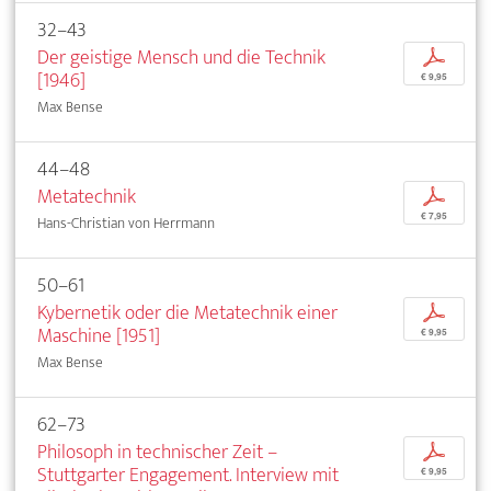
32–43
Der geistige Mensch und die Technik
p
[1946]
€ 9,95
Max Bense
44–48
Metatechnik
p
€ 7,95
Hans-Christian von Herrmann
50–61
Kybernetik oder die Metatechnik einer
p
Maschine [1951]
€ 9,95
Max Bense
62–73
Philosoph in technischer Zeit –
p
Stuttgarter Engagement. Interview mit
€ 9,95