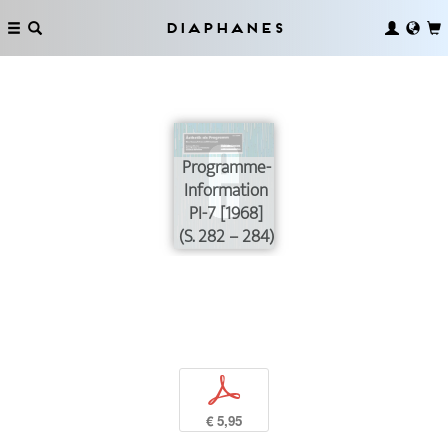
Diaphanes
Programme-
Information
PI-7 [1968]
(S. 282 – 284)
p
€ 5,95