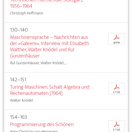
1956–1964
Christoph Hoffmann
130–140
Maschinensprache – Nachrichten aus
p
der »Galeere«. Interview mit Elisabeth
gratis
Walther, Walter Knödel und Rul
Gunzenhäuser
Rul Gunzenhäuser, Walter Knödel, ...
142–151
Turing-Maschinen, Schalt-Algebra und
p
Rechenautomaten [1964]
€ 7,95
Walter Knödel
154–163
Programmierung des Schönen
p
€ 7,95
Hans-Christian von Herrmann