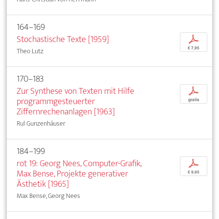
164–169
Stochastische Texte [1959]
p
€ 7,95
Theo Lutz
170–183
Zur Synthese von Texten mit Hilfe
p
programmgesteuerter
gratis
Ziffernrechenanlagen [1963]
Rul Gunzenhäuser
184–199
rot 19: Georg Nees, Computer-Grafik,
p
Max Bense, Projekte generativer
€ 9,95
Ästhetik [1965]
Max Bense, Georg Nees