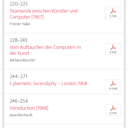
220–225
Teamwork zwischen Künstler und
p
Computer [1967]
€ 7,95
Frieder Nake
228–243
Vom Auftauchen des Computers in
p
der Kunst
€ 9,95
Barbara Büscher
244–271
Cybernetic Serendipity – London 1968
p
€ 14,95
246–254
Introduction [1968]
p
€ 7,95
Jasia Reichardt