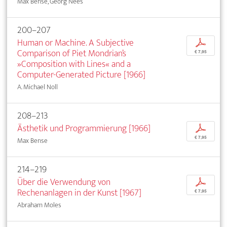
Max Bense, Georg Nees
200–207
Human or Machine. A Subjective
p
Comparison of Piet Mondrian’s
€ 7,95
»Composition with Lines« and a
Computer-Generated Picture [1966]
A. Michael Noll
208–213
Ästhetik und Programmierung [1966]
p
€ 7,95
Max Bense
214–219
Über die Verwendung von
p
Rechenanlagen in der Kunst [1967]
€ 7,95
Abraham Moles