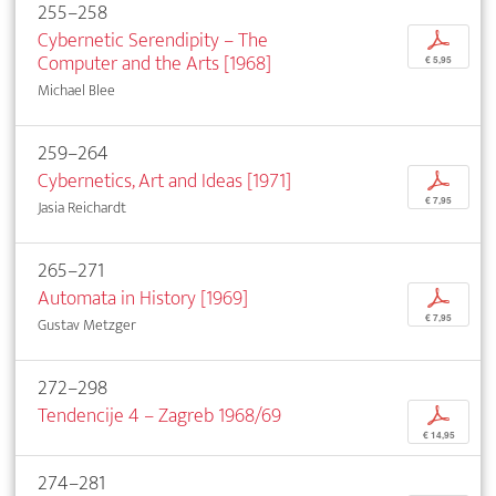
255–258
Cybernetic Serendipity – The
p
Computer and the Arts [1968]
€ 5,95
Michael Blee
259–264
Cybernetics, Art and Ideas [1971]
p
€ 7,95
Jasia Reichardt
265–271
Automata in History [1969]
p
€ 7,95
Gustav Metzger
272–298
Tendencije 4 – Zagreb 1968/69
p
€ 14,95
274–281