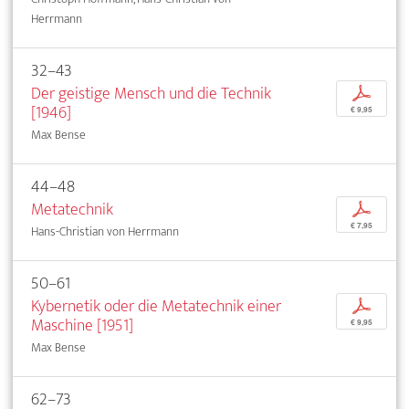
Herrmann
32–43
Der geistige Mensch und die Technik
p
[1946]
€ 9,95
Max Bense
44–48
Metatechnik
p
€ 7,95
Hans-Christian von Herrmann
50–61
Kybernetik oder die Metatechnik einer
p
Maschine [1951]
€ 9,95
Max Bense
62–73