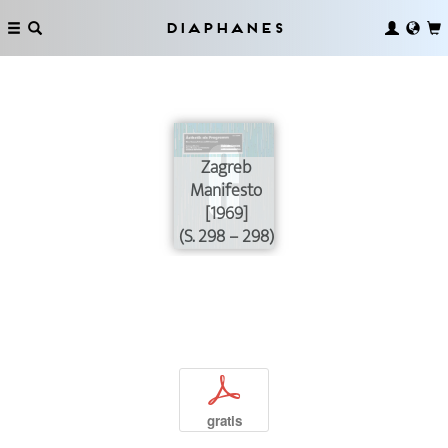
Diaphanes
Zagreb
Manifesto
[1969]
(S. 298 – 298)
p
gratis