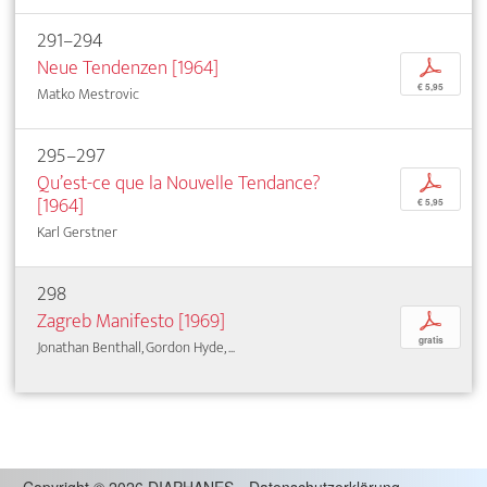
291–294
Neue Tendenzen [1964]
p
€ 5,95
Matko Mestrovic
295–297
Qu’est-ce que la Nouvelle Tendance?
p
[1964]
€ 5,95
Karl Gerstner
298
Zagreb Manifesto [1969]
p
gratis
Jonathan Benthall, Gordon Hyde, ...