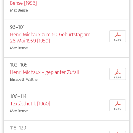
Bense [1956]
Max Bense
96–101
Henri Michaux zum 60. Geburtstag am
p
28. Mai 1959 [1959]
€ 7,95
Max Bense
102–105
Henri Michaux – geplanter Zufall
p
€ 5,95
Elisabeth Walther
106–114
Textästhetik [1960]
p
€ 7,95
Max Bense
118–129