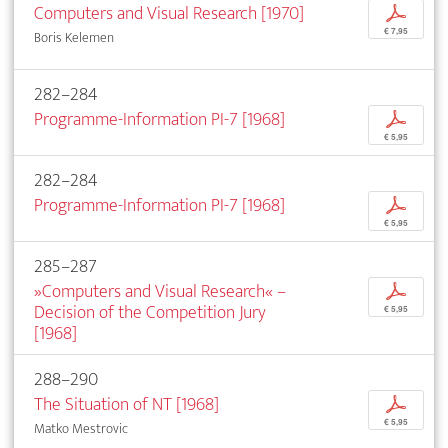
Computers and Visual Research [1970]
p
€ 7,95
Boris Kelemen
282–284
Programme-Information PI-7 [1968]
p
€ 5,95
282–284
Programme-Information PI-7 [1968]
p
€ 5,95
285–287
»Computers and Visual Research« –
p
Decision of the Competition Jury
€ 5,95
[1968]
288–290
The Situation of NT [1968]
p
€ 5,95
Matko Mestrovic