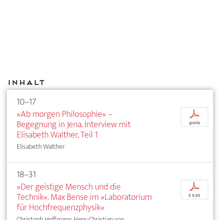
Inhalt
10–17
»Ab morgen Philosophie« –
p
Begegnung in Jena. Interview mit
gratis
Elisabeth Walther, Teil 1
Elisabeth Walther
18–31
»Der geistige Mensch und die
p
Technik«. Max Bense im »Laboratorium
€ 9,95
für Hochfrequenzphysik«
Christoph Hoffmann, Hans-Christian von