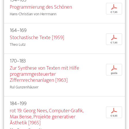
Programmierung des Schönen
p
€ 7,95
Hans-Christian von Herrmann
164–169
Stochastische Texte [1959]
p
€ 7,95
Theo Lutz
170–183
Zur Synthese von Texten mit Hilfe
p
programmgesteuerter
gratis
Ziffernrechenanlagen [1963]
Rul Gunzenhäuser
184–199
rot 19: Georg Nees, Computer-Grafik,
p
Max Bense, Projekte generativer
€ 9,95
Ästhetik [1965]