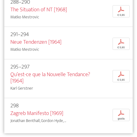
288–290
The Situation of NT [1968]
p
€ 5,95
Matko Mestrovic
291–294
Neue Tendenzen [1964]
p
€ 5,95
Matko Mestrovic
295–297
Qu’est-ce que la Nouvelle Tendance?
p
[1964]
€ 5,95
Karl Gerstner
298
Zagreb Manifesto [1969]
p
gratis
Jonathan Benthall, Gordon Hyde, ...