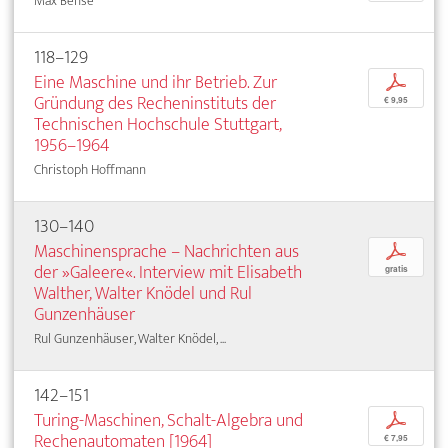
Max Bense
118–129
Eine Maschine und ihr Betrieb. Zur
p
Gründung des Recheninstituts der
€ 9,95
Technischen Hochschule Stuttgart,
1956–1964
Christoph Hoffmann
130–140
Maschinensprache – Nachrichten aus
p
der »Galeere«. Interview mit Elisabeth
gratis
Walther, Walter Knödel und Rul
Gunzenhäuser
Rul Gunzenhäuser, Walter Knödel, ...
142–151
Turing-Maschinen, Schalt-Algebra und
p
Rechenautomaten [1964]
€ 7,95