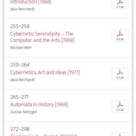
Introduction [1968]
p
€ 7,95
Jasia Reichardt
255–258
Cybernetic Serendipity – The
p
Computer and the Arts [1968]
€ 5,95
Michael Blee
259–264
Cybernetics, Art and Ideas [1971]
p
€ 7,95
Jasia Reichardt
265–271
Automata in History [1969]
p
€ 7,95
Gustav Metzger
272–298