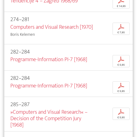
Tendencije 4 – Zagreb 1968/69
p
€ 14,95
274–281
Computers and Visual Research [1970]
p
€ 7,95
Boris Kelemen
282–284
Programme-Information PI-7 [1968]
p
€ 5,95
282–284
Programme-Information PI-7 [1968]
p
€ 5,95
285–287
»Computers and Visual Research« –
p
Decision of the Competition Jury
€ 5,95
[1968]