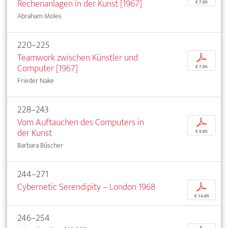
Rechenanlagen in der Kunst [1967]
€ 7,95
Abraham Moles
220–225
Teamwork zwischen Künstler und
p
Computer [1967]
€ 7,95
Frieder Nake
228–243
Vom Auftauchen des Computers in
p
der Kunst
€ 9,95
Barbara Büscher
244–271
Cybernetic Serendipity – London 1968
p
€ 14,95
246–254