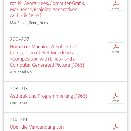
rot 19: Georg Nees, Computer-Grafik,
p
Max Bense, Projekte generativer
€ 9,95
Ästhetik [1965]
Max Bense, Georg Nees
200–207
Human or Machine. A Subjective
p
Comparison of Piet Mondrian’s
€ 7,95
»Composition with Lines« and a
Computer-Generated Picture [1966]
A. Michael Noll
208–213
Ästhetik und Programmierung [1966]
p
€ 7,95
Max Bense
214–219
Über die Verwendung von
p