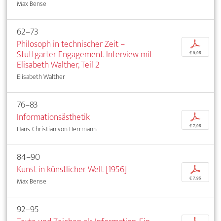
Max Bense
62–73
Philosoph in technischer Zeit –
p
Stuttgarter Engagement. Interview mit
€ 9,95
Elisabeth Walther, Teil 2
Elisabeth Walther
76–83
Informationsästhetik
p
€ 7,95
Hans-Christian von Herrmann
84–90
Kunst in künstlicher Welt [1956]
p
€ 7,95
Max Bense
92–95