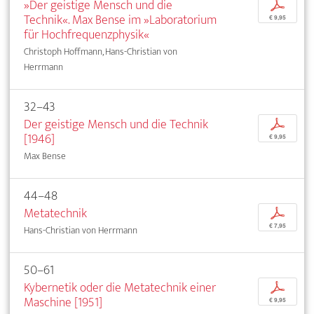
»Der geistige Mensch und die
p
Technik«. Max Bense im »Laboratorium
€ 9,95
für Hochfrequenzphysik«
Christoph Hoffmann, Hans-Christian von
Herrmann
32–43
Der geistige Mensch und die Technik
p
[1946]
€ 9,95
Max Bense
44–48
Metatechnik
p
€ 7,95
Hans-Christian von Herrmann
50–61
Kybernetik oder die Metatechnik einer
p
Maschine [1951]
€ 9,95