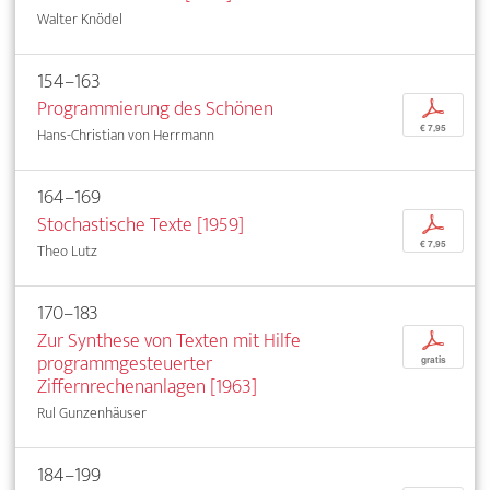
Walter Knödel
154–163
Programmierung des Schönen
p
€ 7,95
Hans-Christian von Herrmann
164–169
Stochastische Texte [1959]
p
€ 7,95
Theo Lutz
170–183
Zur Synthese von Texten mit Hilfe
p
programmgesteuerter
gratis
Ziffernrechenanlagen [1963]
Rul Gunzenhäuser
184–199