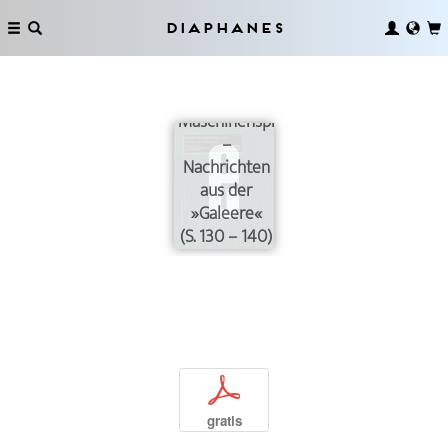
Diaphanes
Maschinensprache
–
Nachrichten
aus der
»Galeere«
(S. 130 – 140)
p
gratis