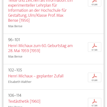
Texte und Zeichen als Information. Ein
p
experimenteller Lehrplan für
€ 5,95
Information an der Hochschule für
Gestaltung, Ulm/Klasse Prof. Max
Bense [1956]
Max Bense
96–101
Henri Michaux zum 60. Geburtstag am
p
28. Mai 1959 [1959]
€ 7,95
Max Bense
102–105
Henri Michaux – geplanter Zufall
p
€ 5,95
Elisabeth Walther
106–114
Textästhetik [1960]
p
€ 7,95