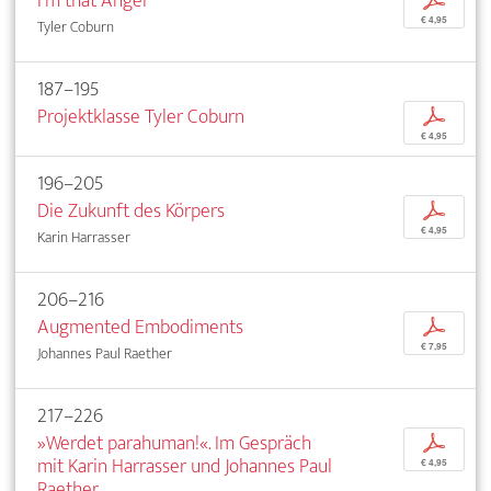
I'm that Angel
p
€ 4,95
Tyler Coburn
187–195
Projektklasse Tyler Coburn
p
€ 4,95
196–205
Die Zukunft des Körpers
p
€ 4,95
Karin Harrasser
206–216
Augmented Embodiments
p
€ 7,95
Johannes Paul Raether
217–226
»Werdet parahuman!«. Im Gespräch
p
mit Karin Harrasser und Johannes Paul
€ 4,95
Raether