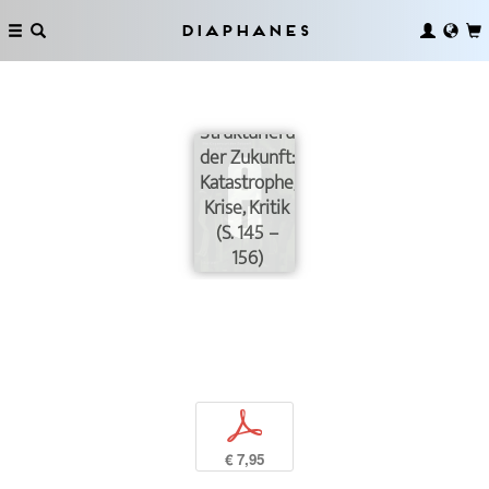
Diaphanes
Die Infra-
Strukturierung
der Zukunft:
Katastrophe,
Krise, Kritik
(S. 145 –
156)
p
€ 7,95