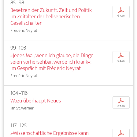
85–98
Besetzen der Zukunft. Zeit und Politik
p
im Zeitalter der hellseherischen
€ 7,95
Gesellschaften
Frédéric Neyrat
99–103
»Jedes Mal, wenn ich glaube, die Dinge
p
seien vorhersehbar, werde ich krank«.
€ 4,95
Im Gespräch mit Frédéric Neyrat
Frédéric Neyrat
104–116
Wozu überhaupt Neues
p
€ 7,95
Jan St. Werner
117–125
»Wissenschaftliche Ergebnisse kann
p