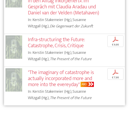
in den Alltag inkorperiert«. Im
Gespräch mit Claudia Aradau und
Daniel van der Velden (Metahaven)
In: Kerstin Stakemeier (Hg.), Susanne
Witzgall (Hg.),
Die Gegenwart der Zukunft
Infra-structuring the Future:
p
Catastrophe, Crisis, Critique
€ 9,95
In: Kerstin Stakemeier (Hg.), Susanne
Witzgall (Hg.),
The Present of the Future
"The imaginary of catastrophe is
p
actually incorporated more and
€ 7,95
more into the evereyday"
ABO
In: Kerstin Stakemeier (Hg.), Susanne
Witzgall (Hg.),
The Present of the Future