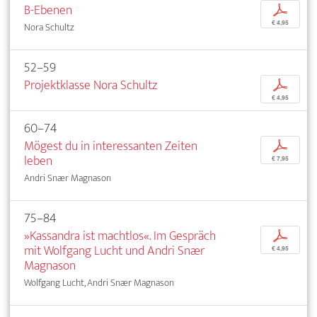
B-Ebenen
p
€ 4,95
Nora Schultz
52–59
Projektklasse Nora Schultz
p
€ 4,95
60–74
Mögest du in interessanten Zeiten
p
leben
€ 7,95
Andri Snær Magnason
75–84
»Kassandra ist machtlos«. Im Gespräch
p
mit Wolfgang Lucht und Andri Snær
€ 4,95
Magnason
Wolfgang Lucht, Andri Snær Magnason