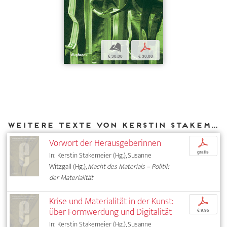
b
p
€ 30,00
€ 30,00
Weitere Texte von Kerstin Stakemeier bei DIAPHANES
Vorwort der Herausgeberinnen
p
gratis
In: Kerstin Stakemeier (Hg.), Susanne
Witzgall (Hg.),
Macht des Materials – Politik
der Materialität
Krise und Materialität in der Kunst:
p
über Formwerdung und Digitalität
€ 9,95
In: Kerstin Stakemeier (Hg.), Susanne