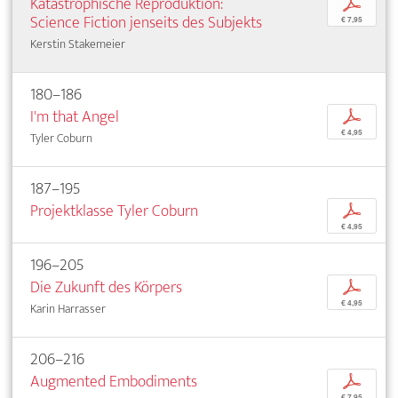
Katastrophische Reproduktion:
p
Science Fiction jenseits des Subjekts
€ 7,95
Kerstin Stakemeier
180–186
I'm that Angel
p
€ 4,95
Tyler Coburn
187–195
Projektklasse Tyler Coburn
p
€ 4,95
196–205
Die Zukunft des Körpers
p
€ 4,95
Karin Harrasser
206–216
Augmented Embodiments
p
€ 7,95