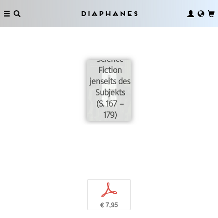
Diaphanes
Katastrophische
Reproduktion:
Science
Fiction
jenseits des
Subjekts
(S. 167 –
179)
p
€ 7,95