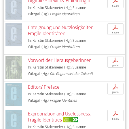
Digitale Sidekicks. Einleitung II
p
€ 7,95
In: Kerstin Stakemeier (Hg.), Susanne
Witzgall (Hg.),
Fragile Identitäten
Enteignung und Nutzlosigkeiten.
p
Fragile Identitäten
€ 9,95
In: Kerstin Stakemeier (Hg.), Susanne
Witzgall (Hg.),
Fragile Identitäten
Vorwort der Herausgeberinnen
p
gratis
In: Kerstin Stakemeier (Hg.), Susanne
Witzgall (Hg.),
Die Gegenwart der Zukunft
Editors’ Preface
p
gratis
In: Kerstin Stakemeier (Hg.), Susanne
Witzgall (Hg.),
Fragile Identities
Expropriation and Uselessness.
p
Fragile Identities
OPEN
€ 9,95
ACCESS
In: Kerstin Stakemeier (Hg.), Susanne