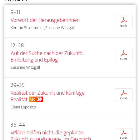
9–11
Vorwort der Herausgeberinnen
p
gratis
Kerstin Stakemeier, Susanne Witzgall
12–28
Auf der Suche nach der Zukunft.
p
Einleitung und Epilog
€ 7,95
Susanne Witzgall
29–35
Realität der Zukunft und künftige
p
Realität
€ 4,95
ABO
Elena Esposito
36–44
»Pläne helfen nicht, die geplante
p
Zukunft zu realisieren«. Im Gespräch
€ 4,95