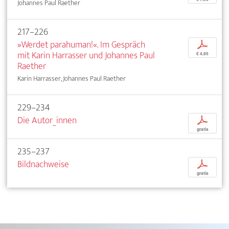
Johannes Paul Raether
217–226
»Werdet parahuman!«. Im Gespräch
p
mit Karin Harrasser und Johannes Paul
€ 4,95
Raether
Karin Harrasser, Johannes Paul Raether
229–234
Die Autor_innen
p
gratis
235–237
Bildnachweise
p
gratis