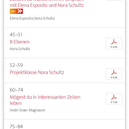
mit Elena Esposito und Nora Schultz
ABO
Elena Esposito, Nora Schultz
45–51
B-Ebenen
p
€ 4,95
Nora Schultz
52–59
Projektklasse Nora Schultz
p
€ 4,95
60–74
Mögest du in interessanten Zeiten
p
leben
€ 7,95
Andri Snær Magnason
75–84