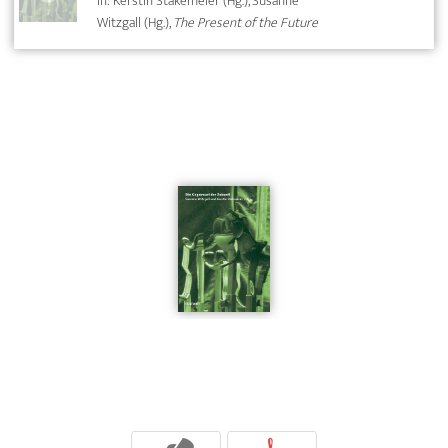
In: Kerstin Stakemeier (Hg.), Susanne
Witzgall (Hg.),
The Present of the Future