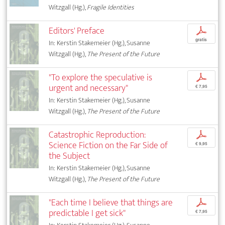
Witzgall (Hg.),
Fragile Identities
Editors' Preface
p
gratis
In: Kerstin Stakemeier (Hg.), Susanne
Witzgall (Hg.),
The Present of the Future
"To explore the speculative is
p
urgent and necessary"
€ 7,95
In: Kerstin Stakemeier (Hg.), Susanne
Witzgall (Hg.),
The Present of the Future
Catastrophic Reproduction:
p
Science Fiction on the Far Side of
€ 9,95
the Subject
In: Kerstin Stakemeier (Hg.), Susanne
Witzgall (Hg.),
The Present of the Future
"Each time I believe that things are
p
predictable I get sick"
€ 7,95