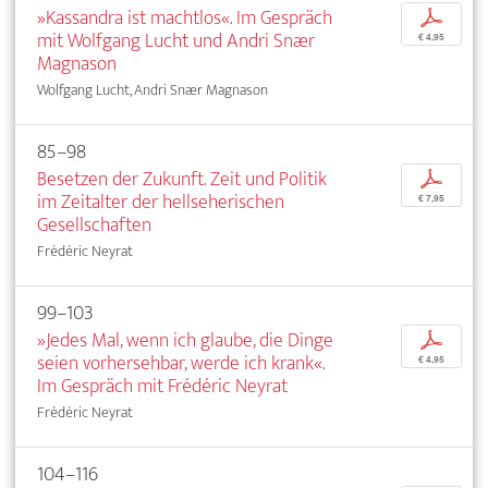
»Kassandra ist machtlos«. Im Gespräch
p
mit Wolfgang Lucht und Andri Snær
€ 4,95
Magnason
Wolfgang Lucht, Andri Snær Magnason
85–98
Besetzen der Zukunft. Zeit und Politik
p
im Zeitalter der hellseherischen
€ 7,95
Gesellschaften
Frédéric Neyrat
99–103
»Jedes Mal, wenn ich glaube, die Dinge
p
seien vorhersehbar, werde ich krank«.
€ 4,95
Im Gespräch mit Frédéric Neyrat
Frédéric Neyrat
104–116