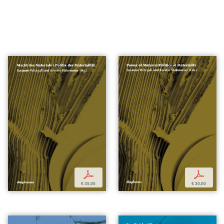
p
p
€ 35,00
€ 30,00