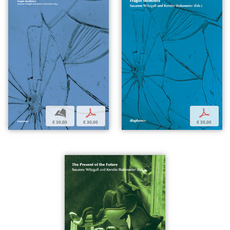
b
p
p
€ 30,00
€ 30,00
€ 35,00