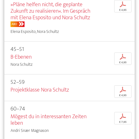
»Pläne helfen nicht, die geplante
p
Zukunft zu realisieren«. Im Gespräch
€ 4,95
mit Elena Esposito und Nora Schultz
ABO
Elena Esposito, Nora Schultz
45–51
B-Ebenen
p
€ 4,95
Nora Schultz
52–59
Projektklasse Nora Schultz
p
€ 4,95
60–74
Mögest du in interessanten Zeiten
p
leben
€ 7,95
Andri Snær Magnason