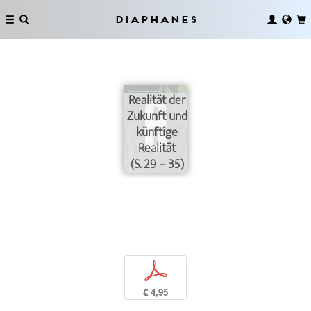
Diaphanes
Realität der
Zukunft und
künftige
Realität
(S. 29 – 35)
p
€ 4,95