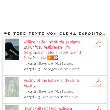
Weitere Texte von Elena Esposito bei DIAPHANES
»Pläne helfen nicht, die geplante
p
Zukunft zu realisieren«. Im
€ 4,95
Gespräch mit Elena Esposito und
Nora Schultz
ABO
In: Kerstin Stakemeier (Hg.), Susanne
Witzgall (Hg.),
Die Gegenwart der Zukunft
Reality of the Future and Future
p
Reality
€ 7,95
In: Kerstin Stakemeier (Hg.), Susanne
Witzgall (Hg.),
The Present of the Future
"Plans will not help realise a
p