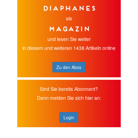
diaphanes
als
Magazin
und lesen Sie weiter
in diesem und weiteren 1438 Artikeln online
Zu den Abos
Sind Sie bereits Abonnent?
Dann melden Sie sich hier an:
Login