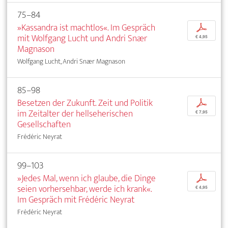
75–84
»Kassandra ist machtlos«. Im Gespräch
p
mit Wolfgang Lucht und Andri Snær
€ 4,95
Magnason
Wolfgang Lucht, Andri Snær Magnason
85–98
Besetzen der Zukunft. Zeit und Politik
p
im Zeitalter der hellseherischen
€ 7,95
Gesellschaften
Frédéric Neyrat
99–103
»Jedes Mal, wenn ich glaube, die Dinge
p
seien vorhersehbar, werde ich krank«.
€ 4,95
Im Gespräch mit Frédéric Neyrat
Frédéric Neyrat