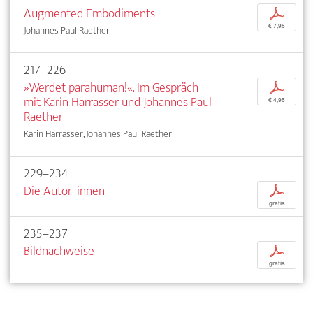
Augmented Embodiments
p
€ 7,95
Johannes Paul Raether
217–226
»Werdet parahuman!«. Im Gespräch
p
mit Karin Harrasser und Johannes Paul
€ 4,95
Raether
Karin Harrasser, Johannes Paul Raether
229–234
Die Autor_innen
p
gratis
235–237
Bildnachweise
p
gratis