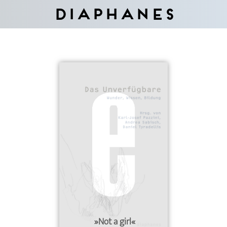
Diaphanes
»Not a girl«