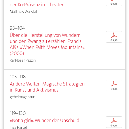
der Ko-Präsenz im Theater
€ 9,95
Matthias Warstat
93–104
Über die Herstellung von Wundern
p
und den Zwang zu erzählen. Francis
€ 9,95
Alÿs' »When Faith Moves Mountains«
(2000)
Karl-Josef Pazzini
105–118
Andere Welten. Magische Strategien
p
in Kunst und Aktivismus
€ 9,95
geheimagentur
119–130
»Not a girl«. Wunder der Unschuld
p
€ 9,95
Insa Härtel