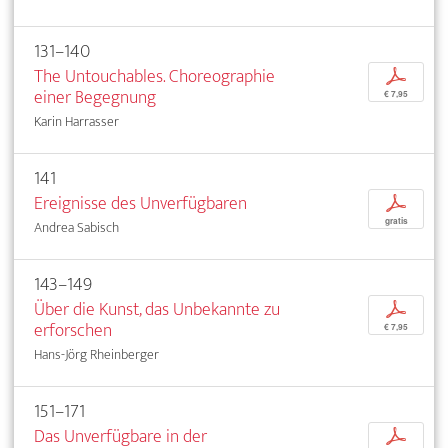
131–140
The Untouchables. Choreographie
p
einer Begegnung
€ 7,95
Karin Harrasser
141
Ereignisse des Unverfügbaren
p
gratis
Andrea Sabisch
143–149
Über die Kunst, das Unbekannte zu
p
erforschen
€ 7,95
Hans-Jörg Rheinberger
151–171
Das Unverfügbare in der
p