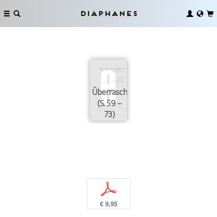
Diaphanes
Überraschung
(S. 59 –
73)
p
€ 9,95