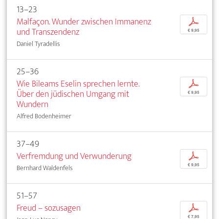
13–23
Malfaçon. Wunder zwischen Immanenz
p
und Transzendenz
€ 9,95
Daniel Tyradellis
25–36
Wie Bileams Eselin sprechen lernte.
p
Über den jüdischen Umgang mit
€ 9,95
Wundern
Alfred Bodenheimer
37–49
Verfremdung und Verwunderung
p
€ 9,95
Bernhard Waldenfels
51–57
Freud – sozusagen
p
€ 7,95