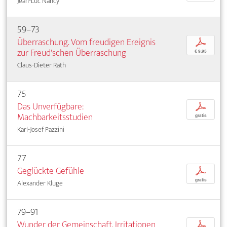
Jean-Luc Nancy
59–73
Überraschung. Vom freudigen Ereignis
p
zur Freud'schen Überraschung
€ 9,95
Claus-Dieter Rath
75
Das Unverfügbare:
p
Machbarkeitsstudien
gratis
Karl-Josef Pazzini
77
Geglückte Gefühle
p
gratis
Alexander Kluge
79–91
Wunder der Gemeinschaft. Irritationen
p