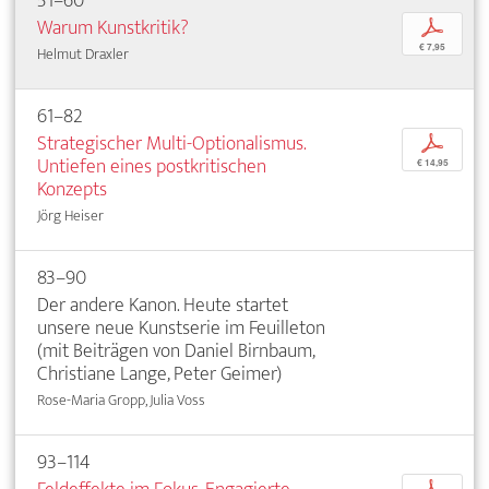
51–60
Warum Kunstkritik?
p
€ 7,95
Helmut Draxler
61–82
Strategischer Multi-Optionalismus.
p
Untiefen eines postkritischen
€ 14,95
Konzepts
Jörg Heiser
83–90
Der andere Kanon. Heute startet
unsere neue Kunstserie im Feuilleton
(mit Beiträgen von Daniel Birnbaum,
Christiane Lange, Peter Geimer)
Rose-Maria Gropp, Julia Voss
93–114