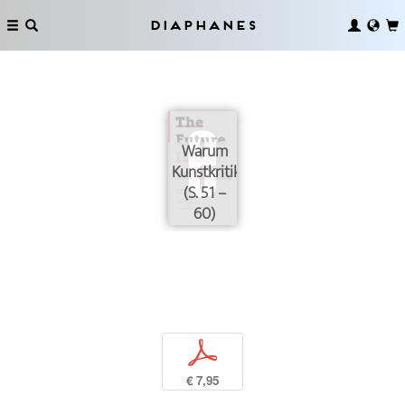
Diaphanes
Warum
Kunstkritik?
(S. 51 –
60)
p
€ 7,95