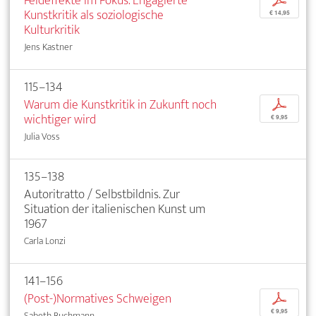
Feldeffekte im Fokus. Engagierte
p
Kunstkritik als soziologische
€ 14,95
Kulturkritik
Jens Kastner
115–134
Warum die Kunstkritik in Zukunft noch
p
wichtiger wird
€ 9,95
Julia Voss
135–138
Autoritratto / Selbstbildnis. Zur
Situation der italienischen Kunst um
1967
Carla Lonzi
141–156
(Post-)Normatives Schweigen
p
€ 9,95
Sabeth Buchmann