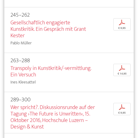
245–262
Gesellschaftlich engagierte
p
Kunstkritik. Ein Gespräch mit Grant
€ 9,95
Kester
Pablo Müller
263–288
Transpoly in Kunstkritik/-vermittlung.
p
Ein Versuch
€ 14,95
Ines Kleesattel
289–300
Wer spricht?. Diskussionsrunde auf der
p
Tagung ›The Future is Unwritten‹, 15.
€ 9,95
Oktober 2016, Hochschule Luzern –
Design & Kunst