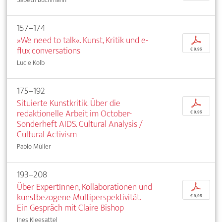
157–174
»We need to talk«. Kunst, Kritik und e-
p
flux conversations
€ 9,95
Lucie Kolb
175–192
Situierte Kunstkritik. Über die
p
redaktionelle Arbeit im October-
€ 9,95
Sonderheft AIDS. Cultural Analysis /
Cultural Activism
Pablo Müller
193–208
Über ExpertInnen, Kollaborationen und
p
kunstbezogene Multiperspektivität.
€ 9,95
Ein Gespräch mit Claire Bishop
Ines Kleesattel