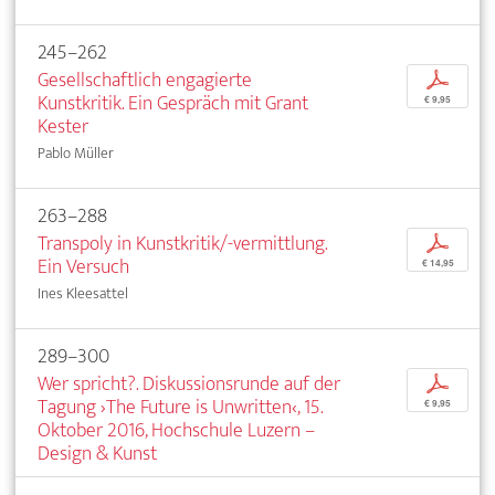
245–262
Gesellschaftlich engagierte
p
Kunstkritik. Ein Gespräch mit Grant
€ 9,95
Kester
Pablo Müller
263–288
Transpoly in Kunstkritik/-vermittlung.
p
Ein Versuch
€ 14,95
Ines Kleesattel
289–300
Wer spricht?. Diskussionsrunde auf der
p
Tagung ›The Future is Unwritten‹, 15.
€ 9,95
Oktober 2016, Hochschule Luzern –
Design & Kunst