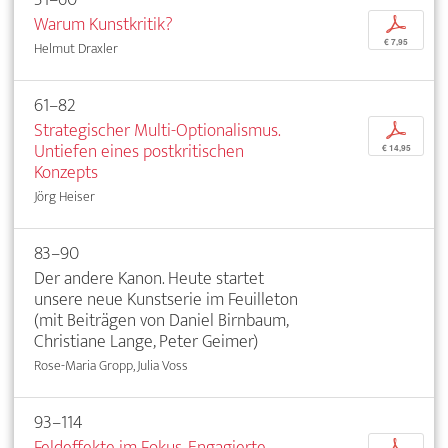
Warum Kunstkritik?
p
€ 7,95
Helmut Draxler
61–82
Strategischer Multi-Optionalismus.
p
Untiefen eines postkritischen
€ 14,95
Konzepts
Jörg Heiser
83–90
Der andere Kanon. Heute startet
unsere neue Kunstserie im Feuilleton
(mit Beiträgen von Daniel Birnbaum,
Christiane Lange, Peter Geimer)
Rose-Maria Gropp, Julia Voss
93–114
Feldeffekte im Fokus. Engagierte
p