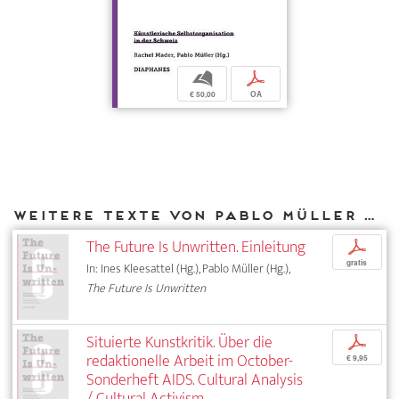
b
p
€ 50,00
OA
Weitere Texte von Pablo Müller bei DIAPHANES
The Future Is Unwritten. Einleitung
p
gratis
In: Ines Kleesattel (Hg.), Pablo Müller (Hg.),
The Future Is Unwritten
Situierte Kunstkritik. Über die
p
redaktionelle Arbeit im October-
€ 9,95
Sonderheft AIDS. Cultural Analysis
/ Cultural Activism