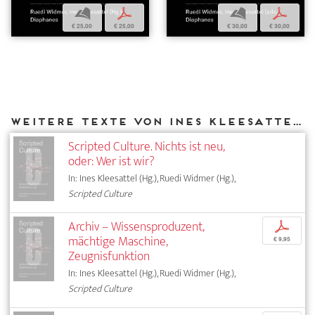
b
p
b
p
€ 25,00
€ 25,00
€ 30,00
€ 30,00
Weitere Texte von Ines Kleesattel bei DIAPHANES
Scripted Culture. Nichts ist neu,
oder: Wer ist wir?
In: Ines Kleesattel (Hg.), Ruedi Widmer (Hg.),
Scripted Culture
Archiv – Wissensproduzent,
p
mächtige Maschine,
€ 9,95
Zeugnisfunktion
In: Ines Kleesattel (Hg.), Ruedi Widmer (Hg.),
Scripted Culture