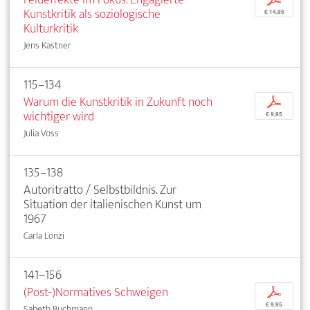
Kunstkritik als soziologische
€ 14,95
Kulturkritik
Jens Kastner
115–134
Warum die Kunstkritik in Zukunft noch
p
wichtiger wird
€ 9,95
Julia Voss
135–138
Autoritratto / Selbstbildnis. Zur
Situation der italienischen Kunst um
1967
Carla Lonzi
141–156
(Post-)Normatives Schweigen
p
€ 9,95
Sabeth Buchmann