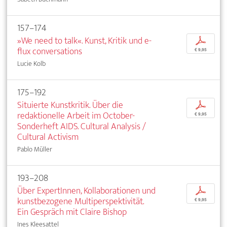
157–174
»We need to talk«. Kunst, Kritik und e-
p
flux conversations
€ 9,95
Lucie Kolb
175–192
Situierte Kunstkritik. Über die
p
redaktionelle Arbeit im October-
€ 9,95
Sonderheft AIDS. Cultural Analysis /
Cultural Activism
Pablo Müller
193–208
Über ExpertInnen, Kollaborationen und
p
kunstbezogene Multiperspektivität.
€ 9,95
Ein Gespräch mit Claire Bishop
Ines Kleesattel