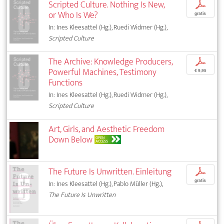
Scripted Culture. Nothing Is New,
p
or Who Is We?
gratis
In: Ines Kleesattel (Hg.), Ruedi Widmer (Hg.),
Scripted Culture
The Archive: Knowledge Producers,
p
Powerful Machines, Testimony
€ 9,95
Functions
In: Ines Kleesattel (Hg.), Ruedi Widmer (Hg.),
Scripted Culture
Art, Girls, and Aesthetic Freedom
Down Below
OPEN
ACCESS
The Future Is Unwritten. Einleitung
p
gratis
In: Ines Kleesattel (Hg.), Pablo Müller (Hg.),
The Future Is Unwritten