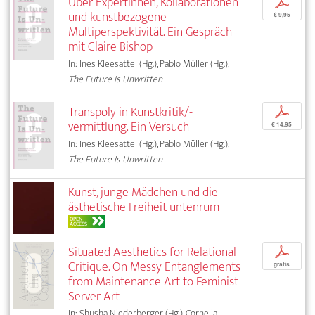
Über ExpertInnen, Kollaborationen
p
und kunstbezogene
€ 9,95
Multiperspektivität. Ein Gespräch
mit Claire Bishop
In: Ines Kleesattel (Hg.), Pablo Müller (Hg.),
The Future Is Unwritten
Transpoly in Kunstkritik/-
p
vermittlung. Ein Versuch
€ 14,95
In: Ines Kleesattel (Hg.), Pablo Müller (Hg.),
The Future Is Unwritten
Kunst, junge Mädchen und die
ästhetische Freiheit untenrum
OPEN
ACCESS
Situated Aesthetics for Relational
p
Critique. On Messy Entanglements
gratis
from Maintenance Art to Feminist
Server Art
In: Shusha Niederberger (Hg.), Cornelia