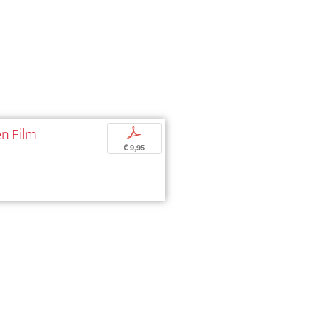
en Film
p
€ 9,95