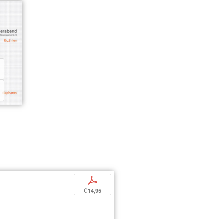
p
€ 14,95