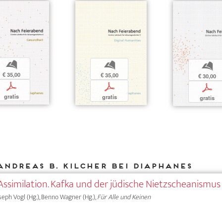
b
b
b
€ 35,00
€ 35,00
€ 30,00
p
p
p
gratis
gratis
gratis
Andreas B. Kilcher bei DIAPHANES
Assimilation. Kafka und der jüdische Nietzscheanismus
Joseph Vogl (Hg.), Benno Wagner (Hg.),
Für Alle und Keinen