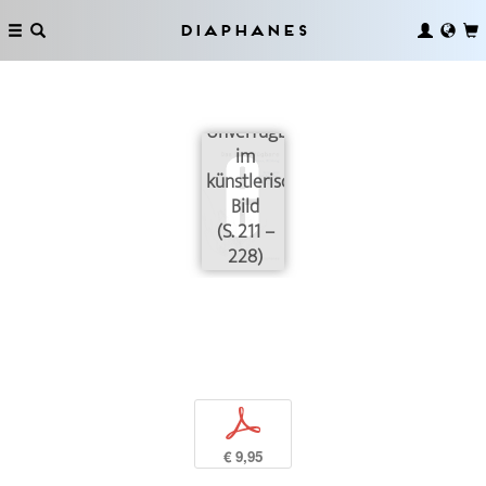
Diaphanes
Drei
Dimensionen
des
Unverfügbaren
im
künstlerischen
Bild
(S. 211 –
228)
p
€ 9,95