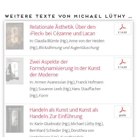
Weitere Texte von Michael Lüthy bei DIAPHANES
Relationale Ästhetik. Über den
p
›Fleck‹ bei Cézanne und Lacan
€ 14,95
In: Claudia Blümle (Hg.), Anne von der Heiden
(Hg.),
Blickzähmung und Augentäuschung
Zwei Aspekte der
p
Formdynamisierung in der Kunst
€ 14,95
der Moderne
In: Armen Avanessian (Hg.), Franck Hofmann
(Hg.), Susanne Leeb (Hg.), Hans Stauffacher
(Hg.),
Form
Handeln als Kunst und Kunst als
p
Handeln. Zur Einführung
gratis
In: Karin Gludovatz (Hg.), Michael Lüthy (Hg.),
Bernhard Schieder (Hg.), Dorothea von