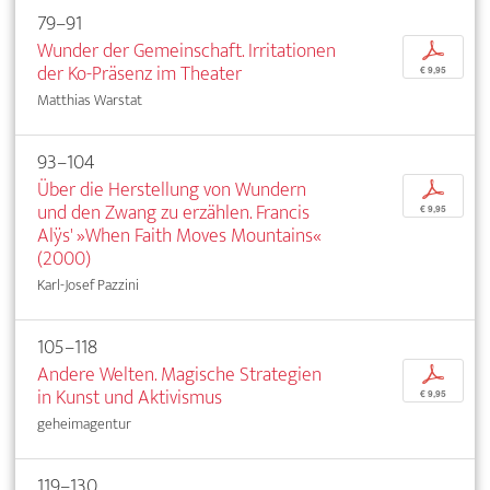
79–91
Wunder der Gemeinschaft. Irritationen
p
der Ko-Präsenz im Theater
€ 9,95
Matthias Warstat
93–104
Über die Herstellung von Wundern
p
und den Zwang zu erzählen. Francis
€ 9,95
Alÿs' »When Faith Moves Mountains«
(2000)
Karl-Josef Pazzini
105–118
Andere Welten. Magische Strategien
p
in Kunst und Aktivismus
€ 9,95
geheimagentur
119–130