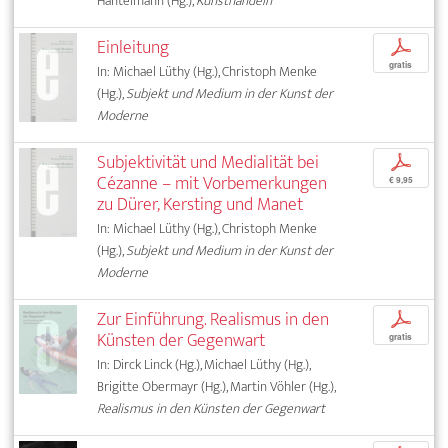
Hantelmann (Hg.),
Kunsthandeln
Einleitung
p
gratis
In: Michael Lüthy (Hg.), Christoph Menke
(Hg.),
Subjekt und Medium in der Kunst der
Moderne
Subjektivität und Medialität bei
p
Cézanne – mit Vorbemerkungen
€ 9,95
zu Dürer, Kersting und Manet
In: Michael Lüthy (Hg.), Christoph Menke
(Hg.),
Subjekt und Medium in der Kunst der
Moderne
Zur Einführung. Realismus in den
p
Künsten der Gegenwart
gratis
In: Dirck Linck (Hg.), Michael Lüthy (Hg.),
Brigitte Obermayr (Hg.), Martin Vöhler (Hg.),
Realismus in den Künsten der Gegenwart