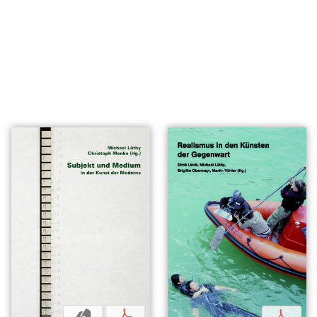
b
p
p