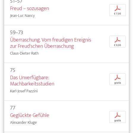
51–57
Freud – sozusagen
p
€ 7,95
Jean-Luc Nancy
59–73
Überraschung. Vom freudigen Ereignis
p
zur Freud'schen Überraschung
€ 9,95
Claus-Dieter Rath
75
Das Unverfügbare:
p
Machbarkeitsstudien
gratis
Karl-Josef Pazzini
77
Geglückte Gefühle
p
gratis
Alexander Kluge