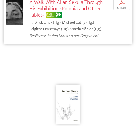
A Walk With Allan Sekula Through
p
His Exhibition. ›Polonia and Other
€ 14,95
Fables‹
OPEN
ACCESS
In: Dirck Linck (Hg.), Michael Lüthy (Hg.),
Brigitte Obermayr (Hg.), Martin Vöhler (Hg.),
Realismus in den Künsten der Gegenwart