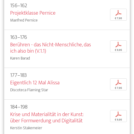
156–162
Projektklasse Pernice
p
€ 7,95
Manfred Pernice
163–176
Berühren - das Nicht-Menschliche, das
p
ich also bin (V.1.1)
€ 9,95
Karen Barad
177–183
Eigentlich 12 Mal Alissa
p
€ 7,95
Discoteca Flaming Star
184–198
Krise und Materialität in der Kunst:
p
über Formwerdung und Digitalität
€ 9,95
Kerstin Stakemeier