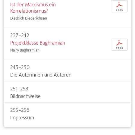
Ist der Marxismus ein
p
Korrelationismus?
€ 9,95
Diedrich Diederichsen
237–242
Projektklasse Baghramian
p
€ 7,95
Nairy Baghramian
245–250
Die Autorinnen und Autoren
251–253
Bildnachweise
255–256
Impressum