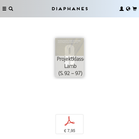
Diaphanes
Projektklasse
Lamb
(S. 92 – 97)
p
€ 7,95