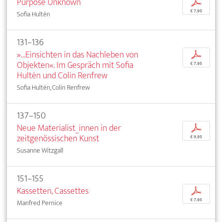
Purpose Unknown
p
€ 7,95
Sofia Hultén
131–136
»...Einsichten in das Nachleben von
p
Objekten«. Im Gespräch mit Sofia
€ 7,95
Hultén und Colin Renfrew
Sofia Hultén, Colin Renfrew
137–150
Neue Materialist_innen in der
p
zeitgenössischen Kunst
€ 9,95
Susanne Witzgall
151–155
Kassetten, Cassettes
p
€ 7,95
Manfred Pernice