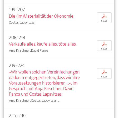
199–207
Die (Im)Materialität der Ökonomie
p
€ 7,95
Costas Lapavitsas
208–218
Verkaufe alles, kaufe alles, töte alles.
p
€ 9,95
Anja Kirschner, David Panos
219–224
»Wir wollen solchen Vereinfachungen
p
dadurch entgegentreten, dass wir ihre
€ 7,95
Voraussetzungen historisieren ...«. Im
Gespräch mit Anja Kirschner, David
Panos und Costas Lapavitsas
Anja Kirschner, Costas Lapavitsas, ...
225–236