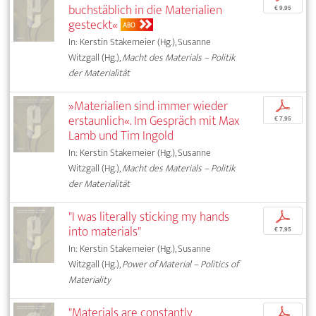
buchstäblich in die Materialien
€ 9,95
gesteckt«
ABO
In: Kerstin Stakemeier (Hg.), Susanne
Witzgall (Hg.),
Macht des Materials – Politik
der Materialität
»Materialien sind immer wieder
p
erstaunlich«. Im Gespräch mit Max
€ 7,95
Lamb und Tim Ingold
In: Kerstin Stakemeier (Hg.), Susanne
Witzgall (Hg.),
Macht des Materials – Politik
der Materialität
"I was literally sticking my hands
p
into materials"
€ 7,95
In: Kerstin Stakemeier (Hg.), Susanne
Witzgall (Hg.),
Power of Material – Politics of
Materiality
"Materials are constantly
p