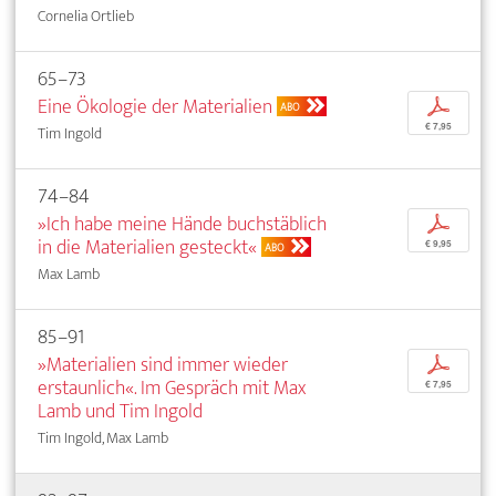
Cornelia Ortlieb
65–73
Eine Ökologie der Materialien
p
ABO
€ 7,95
Tim Ingold
74–84
»Ich habe meine Hände buchstäblich
p
in die Materialien gesteckt«
€ 9,95
ABO
Max Lamb
85–91
»Materialien sind immer wieder
p
erstaunlich«. Im Gespräch mit Max
€ 7,95
Lamb und Tim Ingold
Tim Ingold, Max Lamb