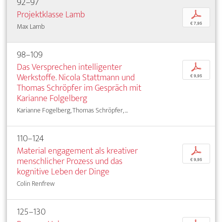
92–97
Projektklasse Lamb
p
€ 7,95
Max Lamb
98–109
Das Versprechen intelligenter
p
Werkstoffe. Nicola Stattmann und
€ 9,95
Thomas Schröpfer im Gespräch mit
Karianne Folgelberg
Karianne Fogelberg, Thomas Schröpfer, ...
110–124
Material engagement als kreativer
p
menschlicher Prozess und das
€ 9,95
kognitive Leben der Dinge
Colin Renfrew
125–130