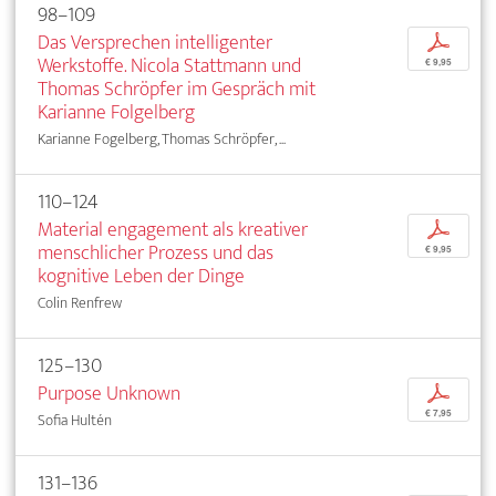
98–109
Das Versprechen intelligenter
p
Werkstoffe. Nicola Stattmann und
€ 9,95
Thomas Schröpfer im Gespräch mit
Karianne Folgelberg
Karianne Fogelberg, Thomas Schröpfer, ...
110–124
Material engagement als kreativer
p
menschlicher Prozess und das
€ 9,95
kognitive Leben der Dinge
Colin Renfrew
125–130
Purpose Unknown
p
€ 7,95
Sofia Hultén
131–136