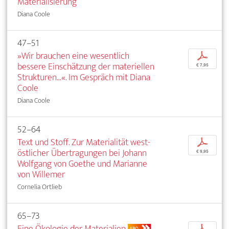
Materialisierung
Diana Coole
47–51
»Wir brauchen eine wesentlich
p
bessere Einschätzung der materiellen
€ 7,95
Strukturen...«. Im Gespräch mit Diana
Coole
Diana Coole
52–64
Text und Stoff. Zur Materialität west-
p
östlicher Übertragungen bei Johann
€ 9,95
Wolfgang von Goethe und Marianne
von Willemer
Cornelia Ortlieb
65–73
Eine Ökologie der Materialien
p
ABO