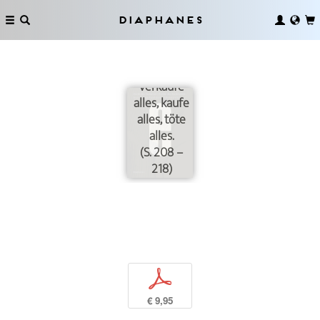
Diaphanes
Verkaufe
alles, kaufe
alles, töte
alles.
(S. 208 –
218)
p
€ 9,95