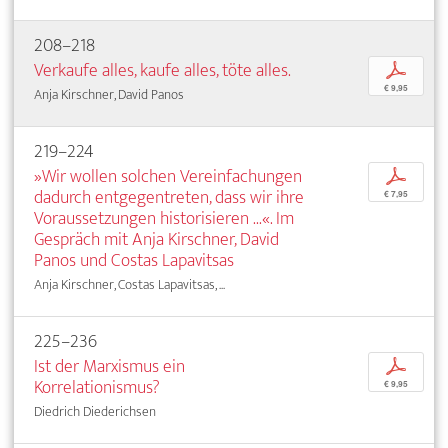
208–218
Verkaufe alles, kaufe alles, töte alles.
p
€ 9,95
Anja Kirschner, David Panos
219–224
»Wir wollen solchen Vereinfachungen
p
dadurch entgegentreten, dass wir ihre
€ 7,95
Voraussetzungen historisieren ...«. Im
Gespräch mit Anja Kirschner, David
Panos und Costas Lapavitsas
Anja Kirschner, Costas Lapavitsas, ...
225–236
Ist der Marxismus ein
p
Korrelationismus?
€ 9,95
Diedrich Diederichsen