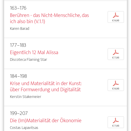
163–176
Berühren - das Nicht-Menschliche, das
p
ich also bin (V.1.1)
€ 9,95
Karen Barad
177–183
Eigentlich 12 Mal Alissa
p
€ 7,95
Discoteca Flaming Star
184–198
Krise und Materialität in der Kunst:
p
über Formwerdung und Digitalität
€ 9,95
Kerstin Stakemeier
199–207
Die (Im)Materialität der Ökonomie
p
€ 7,95
Costas Lapavitsas