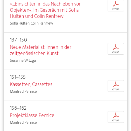
»...Einsichten in das Nachleben von
p
Objekten«. Im Gespräch mit Sofia
€ 7,95
Hultén und Colin Renfrew
Sofia Hultén, Colin Renfrew
137–150
Neue Materialist_innen in der
p
zeitgenössischen Kunst
€ 9,95
Susanne Witzgall
151–155
Kassetten, Cassettes
p
€ 7,95
Manfred Pernice
156–162
Projektklasse Pernice
p
€ 7,95
Manfred Pernice