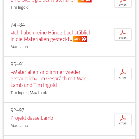
€ 7,95
Tim Ingold
74–84
»Ich habe meine Hände buchstäblich
p
in die Materialien gesteckt«
€ 9,95
ABO
Max Lamb
85–91
»Materialien sind immer wieder
p
erstaunlich«. Im Gespräch mit Max
€ 7,95
Lamb und Tim Ingold
Tim Ingold, Max Lamb
92–97
Projektklasse Lamb
p
€ 7,95
Max Lamb