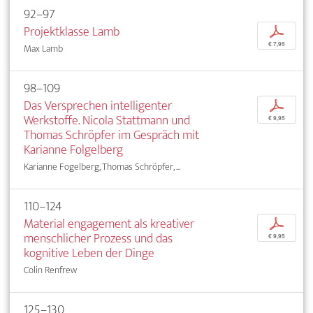
92–97
Projektklasse Lamb
p
€ 7,95
Max Lamb
98–109
Das Versprechen intelligenter
p
Werkstoffe. Nicola Stattmann und
€ 9,95
Thomas Schröpfer im Gespräch mit
Karianne Folgelberg
Karianne Fogelberg, Thomas Schröpfer, ...
110–124
Material engagement als kreativer
p
menschlicher Prozess und das
€ 9,95
kognitive Leben der Dinge
Colin Renfrew
125–130