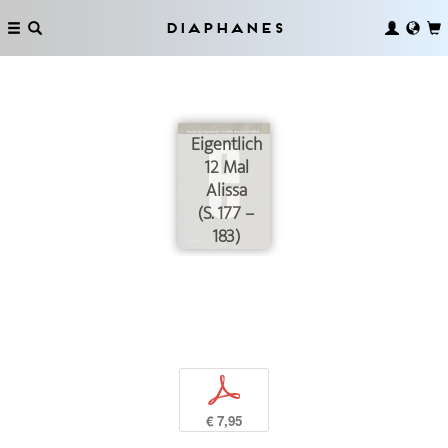
Diaphanes
Eigentlich
12 Mal
Alissa
(S. 177 –
183)
p
€ 7,95