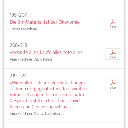
199–207
Die (Im)Materialität der Ökonomie
p
€ 7,95
Costas Lapavitsas
208–218
Verkaufe alles, kaufe alles, töte alles.
p
€ 9,95
Anja Kirschner, David Panos
219–224
»Wir wollen solchen Vereinfachungen
p
dadurch entgegentreten, dass wir ihre
€ 7,95
Voraussetzungen historisieren ...«. Im
Gespräch mit Anja Kirschner, David
Panos und Costas Lapavitsas
Anja Kirschner, Costas Lapavitsas, ...