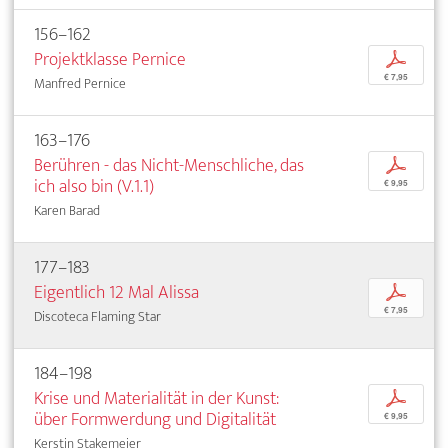
156–162
Projektklasse Pernice
p
€ 7,95
Manfred Pernice
163–176
Berühren - das Nicht-Menschliche, das
p
ich also bin (V.1.1)
€ 9,95
Karen Barad
177–183
Eigentlich 12 Mal Alissa
p
€ 7,95
Discoteca Flaming Star
184–198
Krise und Materialität in der Kunst:
p
über Formwerdung und Digitalität
€ 9,95
Kerstin Stakemeier