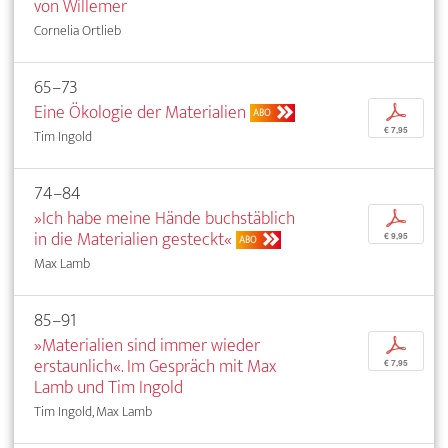
von Willemer
Cornelia Ortlieb
65–73
Eine Ökologie der Materialien
p
ABO
€ 7,95
Tim Ingold
74–84
»Ich habe meine Hände buchstäblich
p
in die Materialien gesteckt«
€ 9,95
ABO
Max Lamb
85–91
»Materialien sind immer wieder
p
erstaunlich«. Im Gespräch mit Max
€ 7,95
Lamb und Tim Ingold
Tim Ingold, Max Lamb