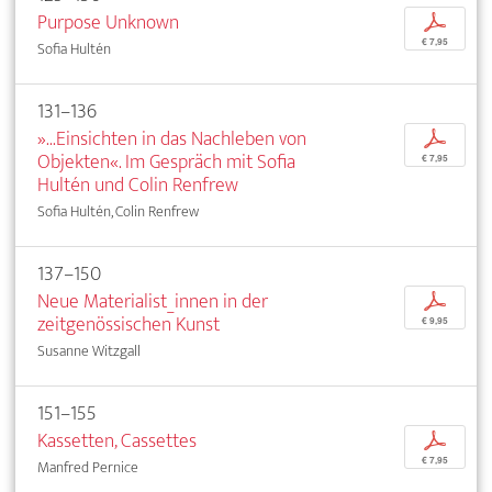
Purpose Unknown
p
€ 7,95
Sofia Hultén
131–136
»...Einsichten in das Nachleben von
p
Objekten«. Im Gespräch mit Sofia
€ 7,95
Hultén und Colin Renfrew
Sofia Hultén, Colin Renfrew
137–150
Neue Materialist_innen in der
p
zeitgenössischen Kunst
€ 9,95
Susanne Witzgall
151–155
Kassetten, Cassettes
p
€ 7,95
Manfred Pernice