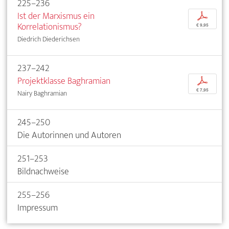
225–236
Ist der Marxismus ein
p
Korrelationismus?
€ 9,95
Diedrich Diederichsen
237–242
Projektklasse Baghramian
p
€ 7,95
Nairy Baghramian
245–250
Die Autorinnen und Autoren
251–253
Bildnachweise
255–256
Impressum