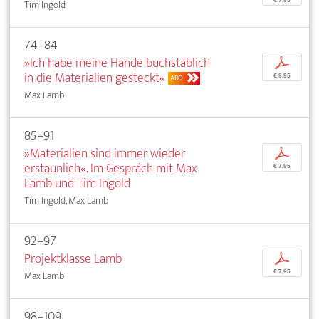
€ 7,95
Tim Ingold
74–84
»Ich habe meine Hände buchstäblich
p
in die Materialien gesteckt«
€ 9,95
ABO
Max Lamb
85–91
»Materialien sind immer wieder
p
erstaunlich«. Im Gespräch mit Max
€ 7,95
Lamb und Tim Ingold
Tim Ingold, Max Lamb
92–97
Projektklasse Lamb
p
€ 7,95
Max Lamb
98–109