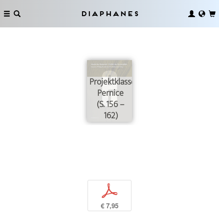
Diaphanes
Projektklasse
Pernice
(S. 156 –
162)
p
€ 7,95