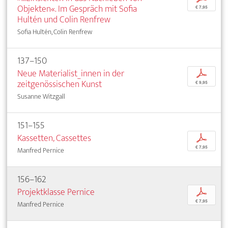
Objekten«. Im Gespräch mit Sofia
€ 7,95
Hultén und Colin Renfrew
Sofia Hultén, Colin Renfrew
137–150
Neue Materialist_innen in der
p
zeitgenössischen Kunst
€ 9,95
Susanne Witzgall
151–155
Kassetten, Cassettes
p
€ 7,95
Manfred Pernice
156–162
Projektklasse Pernice
p
€ 7,95
Manfred Pernice