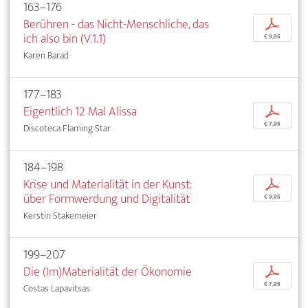
163–176
Berühren - das Nicht-Menschliche, das
p
ich also bin (V.1.1)
€ 9,95
Karen Barad
177–183
Eigentlich 12 Mal Alissa
p
€ 7,95
Discoteca Flaming Star
184–198
Krise und Materialität in der Kunst:
p
über Formwerdung und Digitalität
€ 9,95
Kerstin Stakemeier
199–207
Die (Im)Materialität der Ökonomie
p
€ 7,95
Costas Lapavitsas