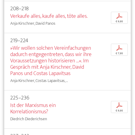
208–218
Verkaufe alles, kaufe alles, töte alles.
p
€ 9,95
Anja Kirschner, David Panos
219–224
»Wir wollen solchen Vereinfachungen
p
dadurch entgegentreten, dass wir ihre
€ 7,95
Voraussetzungen historisieren ...«. Im
Gespräch mit Anja Kirschner, David
Panos und Costas Lapavitsas
Anja Kirschner, Costas Lapavitsas, ...
225–236
Ist der Marxismus ein
p
Korrelationismus?
€ 9,95
Diedrich Diederichsen