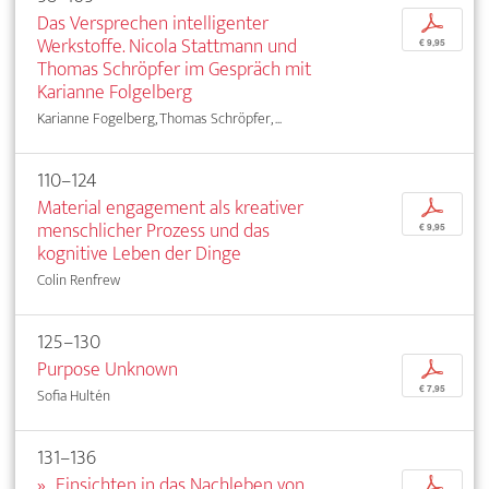
Das Versprechen intelligenter
p
Werkstoffe. Nicola Stattmann und
€ 9,95
Thomas Schröpfer im Gespräch mit
Karianne Folgelberg
Karianne Fogelberg, Thomas Schröpfer, ...
110–124
Material engagement als kreativer
p
menschlicher Prozess und das
€ 9,95
kognitive Leben der Dinge
Colin Renfrew
125–130
Purpose Unknown
p
€ 7,95
Sofia Hultén
131–136
»...Einsichten in das Nachleben von
p