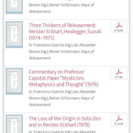
Moore (Hg.), Reiner Schürmann,
Ways of
Releasement
Three Thinkers of Releasement:
p
Meister Eckhart, Heidegger, Suzuki
€ 18,95
(1974–1975)
In: Francesco Guercio (Hg.), Ian Alexander
Moore (Hg.), Reiner Schürmann,
Ways of
Releasement
Commentary on Professor
p
Caputo’s Paper “Mysticism,
€ 7,95
Metaphysics and Thought” (1976)
In: Francesco Guercio (Hg.), Ian Alexander
Moore (Hg.), Reiner Schürmann,
Ways of
Releasement
The Loss of the Origin in Soto Zen
p
and in Meister Eckhart (1978)
€ 14,95
In: Francesco Guercio (Hg.), Ian Alexander