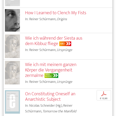
How I Learned to Clench My Fists
In: Reiner Schürmann,
Origins
Wie ich während der Siesta aus
dem Kibbuz fliege
ABO
In: Reiner Schürmann,
Ursprünge
Wie ich mit meinem ganzen
Körper die Vergangenheit
zermalme
OPEN
ACCESS
In: Reiner Schürmann,
Ursprünge
On Constituting Oneself an
p
Anarchistic Subject
€ 12,95
In: Nicolas Schneider (Hg.), Reiner
Schürmann,
Tomorrow the Manifold