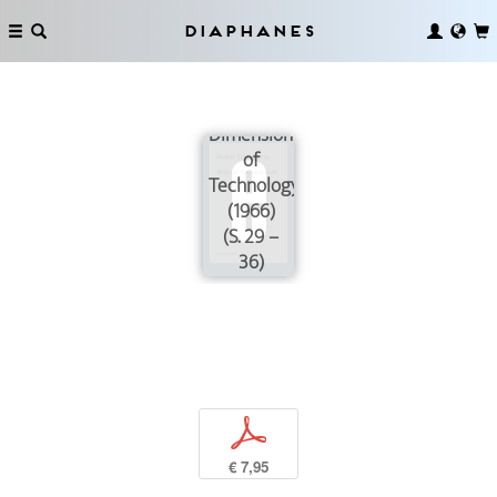
Diaphanes
A Spiritual
Dimension
of
Technology?
(1966)
(S. 29 –
36)
p
€ 7,95