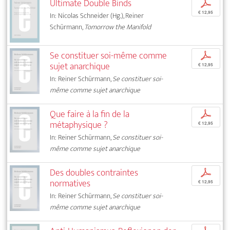
Ultimate Double Binds
p
€ 12,95
In: Nicolas Schneider (Hg.), Reiner
Schürmann,
Tomorrow the Manifold
Se constituer soi-même comme
p
sujet anarchique
€ 12,95
In: Reiner Schürmann,
Se constituer soi-
même comme sujet anarchique
Que faire à la fin de la
p
métaphysique ?
€ 12,95
In: Reiner Schürmann,
Se constituer soi-
même comme sujet anarchique
Des doubles contraintes
p
normatives
€ 12,95
In: Reiner Schürmann,
Se constituer soi-
même comme sujet anarchique