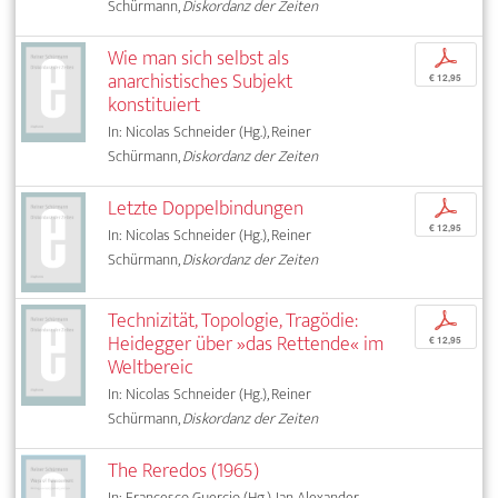
Schürmann,
Diskordanz der Zeiten
Wie man sich selbst als
p
anarchistisches Subjekt
€ 12,95
konstituiert
In: Nicolas Schneider (Hg.), Reiner
Schürmann,
Diskordanz der Zeiten
Letzte Doppelbindungen
p
€ 12,95
In: Nicolas Schneider (Hg.), Reiner
Schürmann,
Diskordanz der Zeiten
Technizität, Topologie, Tragödie:
p
Heidegger über »das Rettende« im
€ 12,95
Weltbereic
In: Nicolas Schneider (Hg.), Reiner
Schürmann,
Diskordanz der Zeiten
The Reredos (1965)
In: Francesco Guercio (Hg.), Ian Alexander