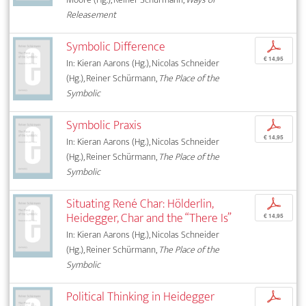
Releasement
Symbolic Difference
p
€ 14,95
In: Kieran Aarons (Hg.), Nicolas Schneider
(Hg.), Reiner Schürmann,
The Place of the
Symbolic
Symbolic Praxis
p
€ 14,95
In: Kieran Aarons (Hg.), Nicolas Schneider
(Hg.), Reiner Schürmann,
The Place of the
Symbolic
Situating René Char: Hölderlin,
p
Heidegger, Char and the “There Is”
€ 14,95
In: Kieran Aarons (Hg.), Nicolas Schneider
(Hg.), Reiner Schürmann,
The Place of the
Symbolic
Political Thinking in Heidegger
p