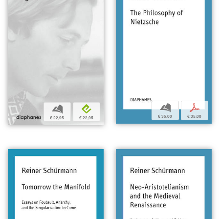
b
p
b
e
€ 35,00
€ 35,00
€ 22,95
€ 22,95