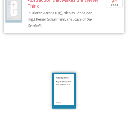
Abstraction that Makes the Viewer
p
Think
€ 5,95
In: Kieran Aarons (Hg.), Nicolas Schneider
(Hg.), Reiner Schürmann,
The Place of the
Symbolic