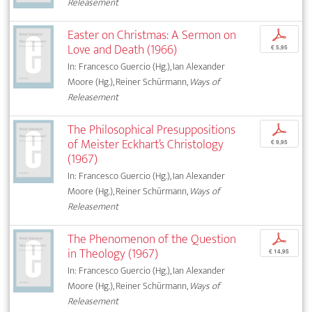
Releasement
Easter on Christmas: A Sermon on
p
Love and Death (1966)
€ 5,95
In: Francesco Guercio (Hg.), Ian Alexander
Moore (Hg.), Reiner Schürmann,
Ways of
Releasement
The Philosophical Presuppositions
p
of Meister Eckhart’s Christology
€ 9,95
(1967)
In: Francesco Guercio (Hg.), Ian Alexander
Moore (Hg.), Reiner Schürmann,
Ways of
Releasement
The Phenomenon of the Question
p
in Theology (1967)
€ 14,95
In: Francesco Guercio (Hg.), Ian Alexander
Moore (Hg.), Reiner Schürmann,
Ways of
Releasement