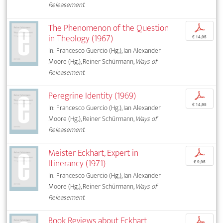
Releasement
The Phenomenon of the Question
p
in Theology (1967)
€ 14,95
In: Francesco Guercio (Hg.), Ian Alexander
Moore (Hg.), Reiner Schürmann,
Ways of
Releasement
Peregrine Identity (1969)
p
€ 14,95
In: Francesco Guercio (Hg.), Ian Alexander
Moore (Hg.), Reiner Schürmann,
Ways of
Releasement
Meister Eckhart, Expert in
p
Itinerancy (1971)
€ 9,95
In: Francesco Guercio (Hg.), Ian Alexander
Moore (Hg.), Reiner Schürmann,
Ways of
Releasement
Book Reviews about Eckhart
p