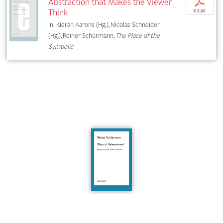
Abstraction that Makes the Viewer
p
Think
€ 5,95
In: Kieran Aarons (Hg.), Nicolas Schneider
(Hg.), Reiner Schürmann,
The Place of the
Symbolic