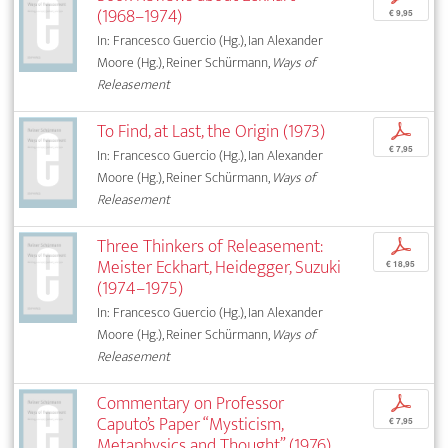
(1968–1974)
€ 9,95
In: Francesco Guercio (Hg.), Ian Alexander
Moore (Hg.), Reiner Schürmann,
Ways of
Releasement
To Find, at Last, the Origin (1973)
p
€ 7,95
In: Francesco Guercio (Hg.), Ian Alexander
Moore (Hg.), Reiner Schürmann,
Ways of
Releasement
Three Thinkers of Releasement:
p
Meister Eckhart, Heidegger, Suzuki
€ 18,95
(1974–1975)
In: Francesco Guercio (Hg.), Ian Alexander
Moore (Hg.), Reiner Schürmann,
Ways of
Releasement
Commentary on Professor
p
Caputo’s Paper “Mysticism,
€ 7,95
Metaphysics and Thought” (1976)