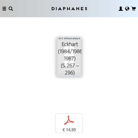
of Nature
and Pure
Diaphanes
Nature:
Thought-
Experience
in Meister
Eckhart
(1984/1986–
1987)
(S. 267 –
296)
p
€ 14,95