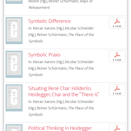
Moore (Hg.), Reiner Schürmann,
Ways of
Releasement
Symbolic Difference
p
€ 14,95
In: Kieran Aarons (Hg.), Nicolas Schneider
(Hg.), Reiner Schürmann,
The Place of the
Symbolic
Symbolic Praxis
p
€ 14,95
In: Kieran Aarons (Hg.), Nicolas Schneider
(Hg.), Reiner Schürmann,
The Place of the
Symbolic
Situating René Char: Hölderlin,
p
Heidegger, Char and the “There Is”
€ 14,95
In: Kieran Aarons (Hg.), Nicolas Schneider
(Hg.), Reiner Schürmann,
The Place of the
Symbolic
Political Thinking in Heidegger
p