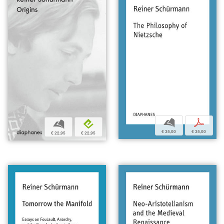
b
p
b
e
€ 35,00
€ 35,00
€ 22,95
€ 22,95