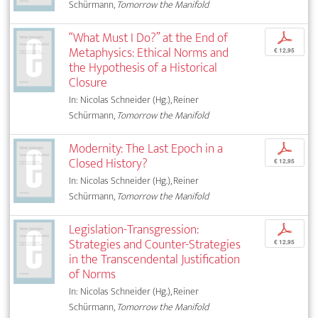
Schürmann,
Tomorrow the Manifold
“What Must I Do?” at the End of
p
Metaphysics: Ethical Norms and
€ 12,95
the Hypothesis of a Historical
Closure
In: Nicolas Schneider (Hg.), Reiner
Schürmann,
Tomorrow the Manifold
Modernity: The Last Epoch in a
p
Closed History?
€ 12,95
In: Nicolas Schneider (Hg.), Reiner
Schürmann,
Tomorrow the Manifold
Legislation-Transgression:
p
Strategies and Counter-Strategies
€ 12,95
in the Transcendental Justification
of Norms
In: Nicolas Schneider (Hg.), Reiner
Schürmann,
Tomorrow the Manifold