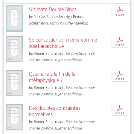
Ultimate Double Binds
p
€ 12,95
In: Nicolas Schneider (Hg.), Reiner
Schürmann,
Tomorrow the Manifold
Se constituer soi-même comme
p
sujet anarchique
€ 12,95
In: Reiner Schürmann,
Se constituer soi-
même comme sujet anarchique
Que faire à la fin de la
p
métaphysique ?
€ 12,95
In: Reiner Schürmann,
Se constituer soi-
même comme sujet anarchique
Des doubles contraintes
p
normatives
€ 12,95
In: Reiner Schürmann,
Se constituer soi-
même comme sujet anarchique