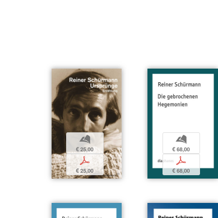
b
b
€ 25,00
€ 68,00
p
p
€ 25,00
€ 68,00