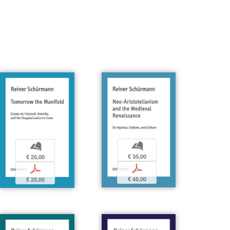
b
b
€ 35,00
€ 25,00
p
p
€ 45,00
€ 25,00