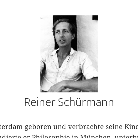
Reiner Schürmann
erdam geboren und ver­brachte seine Kind
tudierte er Philosophie in München, unter