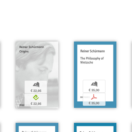
b
b
€ 35,00
€ 22,95
p
e
€ 35,00
€ 22,95