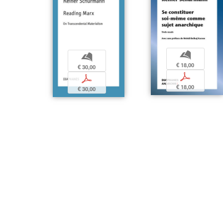
b
b
€ 18,00
€ 30,00
p
p
€ 18,00
€ 30,00