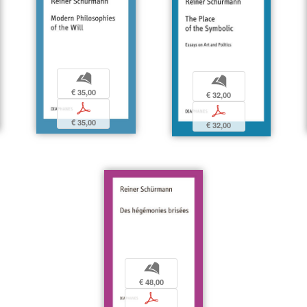
b
b
€ 35,00
€ 32,00
p
p
€ 35,00
€ 32,00
b
€ 48,00
p