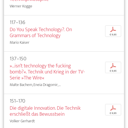
Werner Kogge
117–136
Do You Speak Technology?. On
p
Grammars of Technology
€ 9,95
Mario Kaiser
137–150
»...isn’t technology the fucking
p
bomb?«. Technik und Krieg in der TV-
€ 9,95
Serie »The Wire«
Malte Bachem, Eneia Dragomir, ...
151–170
Die digitale Innovation. Die Technik
p
erschließt das Bewusstsein
€ 9,95
Volker Gerhardt