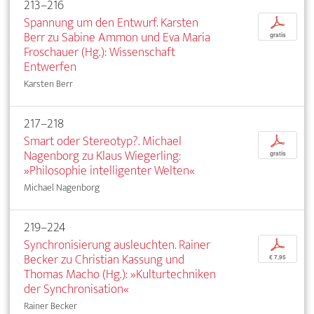
213–216
Spannung um den Entwurf. Karsten
p
Berr zu Sabine Ammon und Eva Maria
gratis
Froschauer (Hg.): Wissenschaft
Entwerfen
Karsten Berr
217–218
Smart oder Stereotyp?. Michael
p
Nagenborg zu Klaus Wiegerling:
gratis
»Philosophie intelligenter Welten«
Michael Nagenborg
219–224
Synchronisierung ausleuchten. Rainer
p
Becker zu Christian Kassung und
€ 7,95
Thomas Macho (Hg.): »Kulturtechniken
der Synchronisation«
Rainer Becker