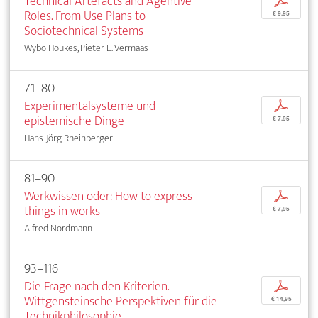
Technical Artefacts and Agentive
p
Roles. From Use Plans to
€ 9,95
Sociotechnical Systems
Wybo Houkes, Pieter E. Vermaas
71–80
Experimentalsysteme und
p
epistemische Dinge
€ 7,95
Hans-Jörg Rheinberger
81–90
Werkwissen oder: How to express
p
things in works
€ 7,95
Alfred Nordmann
93–116
Die Frage nach den Kriterien.
p
Wittgensteinsche Perspektiven für die
€ 14,95
Technikphilosophie