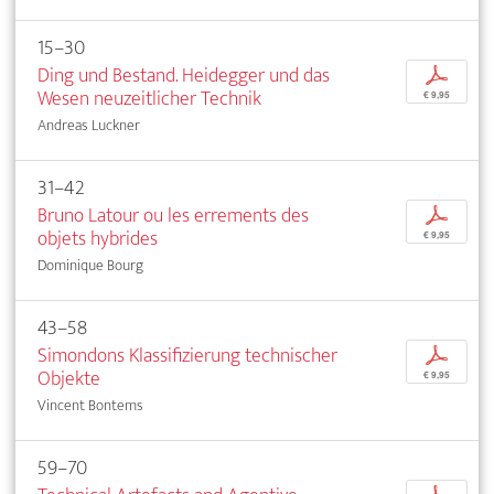
15–30
Ding und Bestand. Heidegger und das
p
Wesen neuzeitlicher Technik
€ 9,95
Andreas Luckner
31–42
Bruno Latour ou les errements des
p
objets hybrides
€ 9,95
Dominique Bourg
43–58
Simondons Klassifizierung technischer
p
Objekte
€ 9,95
Vincent Bontems
59–70