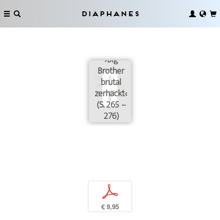
Diaphanes
›Big
Brother
brutal
zerhackt‹
(S. 265 –
276)
p
€ 9,95