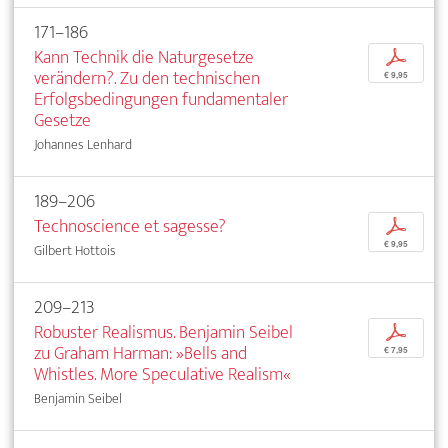
171–186
Kann Technik die Naturgesetze
p
verändern?. Zu den technischen
€ 9,95
Erfolgsbedingungen fundamentaler
Gesetze
Johannes Lenhard
189–206
Technoscience et sagesse?
p
€ 9,95
Gilbert Hottois
209–213
Robuster Realismus. Benjamin Seibel
p
zu Graham Harman: »Bells and
€ 7,95
Whistles. More Speculative Realism«
Benjamin Seibel