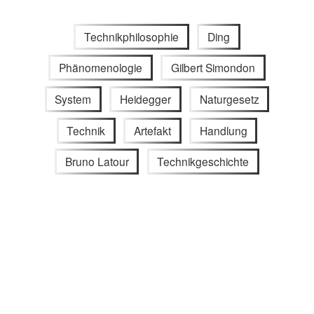
Technikphilosophie
Ding
Phänomenologie
Gilbert Simondon
System
Heidegger
Naturgesetz
Technik
Artefakt
Handlung
Bruno Latour
Technikgeschichte