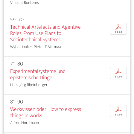
Vincent Bontems
59–70
Technical Artefacts and Agentive
p
Roles. From Use Plans to
€ 9,95
Sociotechnical Systems
Wybo Houkes, Pieter E. Vermaas
71–80
Experimentalsysteme und
p
epistemische Dinge
€ 7,95
Hans-Jörg Rheinberger
81–90
Werkwissen oder: How to express
p
things in works
€ 7,95
Alfred Nordmann