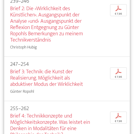
239–246
Brief 2: Die ›Wirklichkeit des
p
Künstlichen‹. Ausgangspunkt der
€ 7,95
Analyse ›und‹ Ausgangspunkt der
Reflexion Entgegnung zu Günter
Ropohls Bemerkungen zu meinem
Technikverständnis
Christoph Hubig
247–254
Brief 3: Technik: die Kunst der
p
Realisierung. Möglichkeit als
€ 7,95
abduktiver Modus der Wirklichkeit
Günter Ropohl
255–262
Brief 4: Technikkonzepte und
p
Möglichkeitskonzepte. Was leistet ein
€ 7,95
Denken in Modalitäten für eine