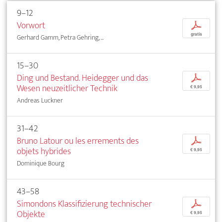
9–12
Vorwort
p
gratis
Gerhard Gamm, Petra Gehring, ...
15–30
Ding und Bestand. Heidegger und das
p
Wesen neuzeitlicher Technik
€ 9,95
Andreas Luckner
31–42
Bruno Latour ou les errements des
p
objets hybrides
€ 9,95
Dominique Bourg
43–58
Simondons Klassifizierung technischer
p
Objekte
€ 9,95