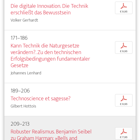
Die digitale Innovation. Die Technik
p
erschließt das Bewusstsein
€ 9,95
Volker Gerhardt
171–186
Kann Technik die Naturgesetze
p
verändern?. Zu den technischen
€ 9,95
Erfolgsbedingungen fundamentaler
Gesetze
Johannes Lenhard
189–206
Technoscience et sagesse?
p
€ 9,95
Gilbert Hottois
209–213
Robuster Realismus. Benjamin Seibel
p
zu Graham Harman: »Bells and
€ 7,95