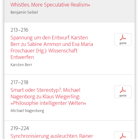
Whistles. More Speculative Realism«
Benjamin Seibel
213–216
Spannung um den Entwurf. Karsten
p
Berr zu Sabine Ammon und Eva Maria
gratis
Froschauer (Hg.): Wissenschaft
Entwerfen
Karsten Berr
217–218
Smart oder Stereotyp?. Michael
p
Nagenborg zu Klaus Wiegerling:
gratis
»Philosophie intelligenter Welten«
Michael Nagenborg
219–224
Synchronisierung ausleuchten. Rainer
p