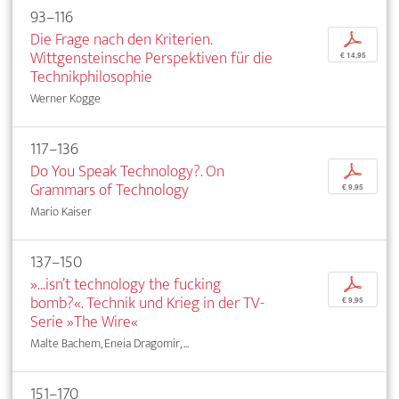
93–116
Die Frage nach den Kriterien.
p
Wittgensteinsche Perspektiven für die
€ 14,95
Technikphilosophie
Werner Kogge
117–136
Do You Speak Technology?. On
p
Grammars of Technology
€ 9,95
Mario Kaiser
137–150
»...isn’t technology the fucking
p
bomb?«. Technik und Krieg in der TV-
€ 9,95
Serie »The Wire«
Malte Bachem, Eneia Dragomir, ...
151–170