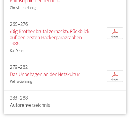
Philosophie der Technik?
Christoph Hubig
265–276
›Big Brother brutal zerhackt‹. Rückblick
p
auf den ersten Hackerparagraphen
€ 9,95
1986
Kai Denker
279–282
Das Unbehagen an der Netzkultur
p
€ 5,95
Petra Gehring
283–288
Autorenverzeichnis