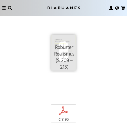
Diaphanes
Robuster
Realismus
(S. 209 –
213)
p
€ 7,95