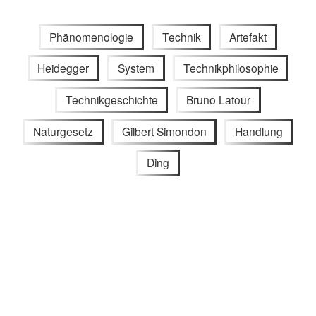
Phänomenologie
Technik
Artefakt
Heidegger
System
Technikphilosophie
Technikgeschichte
Bruno Latour
Naturgesetz
Gilbert Simondon
Handlung
Ding