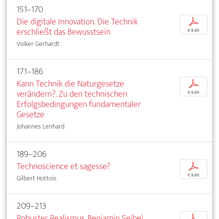
151–170
Die digitale Innovation. Die Technik
p
erschließt das Bewusstsein
€ 9,95
Volker Gerhardt
171–186
Kann Technik die Naturgesetze
p
verändern?. Zu den technischen
€ 9,95
Erfolgsbedingungen fundamentaler
Gesetze
Johannes Lenhard
189–206
Technoscience et sagesse?
p
€ 9,95
Gilbert Hottois
209–213
Robuster Realismus. Benjamin Seibel
p