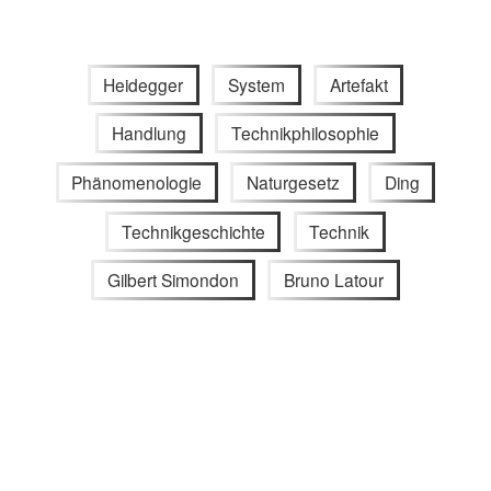
Heidegger
System
Artefakt
Handlung
Technikphilosophie
Phänomenologie
Naturgesetz
Ding
Technikgeschichte
Technik
Gilbert Simondon
Bruno Latour