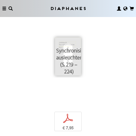
Diaphanes
Synchronisierung
ausleuchten
(S. 219 –
224)
p
€ 7,95