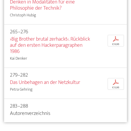
Denken in Modalitäten für eine
Philosophie der Technik?
Christoph Hubig
265–276
›Big Brother brutal zerhackt‹. Rückblick
p
auf den ersten Hackerparagraphen
€ 9,95
1986
Kai Denker
279–282
Das Unbehagen an der Netzkultur
p
€ 5,95
Petra Gehring
283–288
Autorenverzeichnis