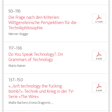
93–116
Die Frage nach den Kriterien.
p
Wittgensteinsche Perspektiven für die
€ 14,95
Technikphilosophie
Werner Kogge
117–136
Do You Speak Technology?. On
p
Grammars of Technology
€ 9,95
Mario Kaiser
137–150
»...isn’t technology the fucking
p
bomb?«. Technik und Krieg in der TV-
€ 9,95
Serie »The Wire«
Malte Bachem, Eneia Dragomir, ...