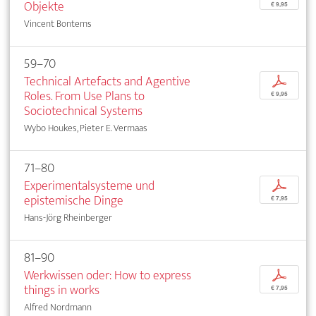
Objekte
€ 9,95
Vincent Bontems
59–70
Technical Artefacts and Agentive
p
Roles. From Use Plans to
€ 9,95
Sociotechnical Systems
Wybo Houkes, Pieter E. Vermaas
71–80
Experimentalsysteme und
p
epistemische Dinge
€ 7,95
Hans-Jörg Rheinberger
81–90
Werkwissen oder: How to express
p
things in works
€ 7,95
Alfred Nordmann