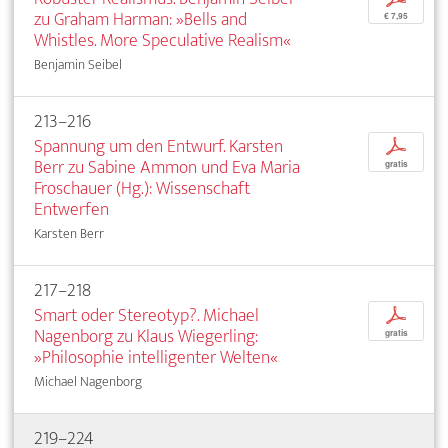
zu Graham Harman: »Bells and
€ 7,95
Whistles. More Speculative Realism«
Benjamin Seibel
213–216
Spannung um den Entwurf. Karsten
p
Berr zu Sabine Ammon und Eva Maria
gratis
Froschauer (Hg.): Wissenschaft
Entwerfen
Karsten Berr
217–218
Smart oder Stereotyp?. Michael
p
Nagenborg zu Klaus Wiegerling:
gratis
»Philosophie intelligenter Welten«
Michael Nagenborg
219–224