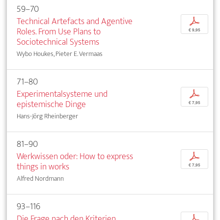
59–70
Technical Artefacts and Agentive
p
Roles. From Use Plans to
€ 9,95
Sociotechnical Systems
Wybo Houkes, Pieter E. Vermaas
71–80
Experimentalsysteme und
p
epistemische Dinge
€ 7,95
Hans-Jörg Rheinberger
81–90
Werkwissen oder: How to express
p
things in works
€ 7,95
Alfred Nordmann
93–116
Die Frage nach den Kriterien.
p