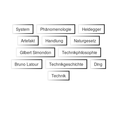
System
Phänomenologie
Heidegger
Artefakt
Handlung
Naturgesetz
Gilbert Simondon
Technikphilosophie
Bruno Latour
Technikgeschichte
Ding
Technik