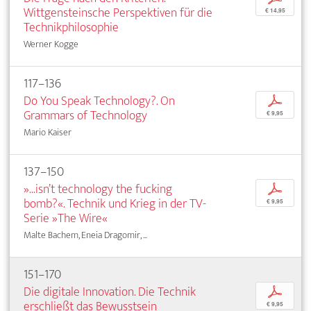
Wittgensteinsche Perspektiven für die
€ 14,95
Technikphilosophie
Werner Kogge
117–136
Do You Speak Technology?. On
p
Grammars of Technology
€ 9,95
Mario Kaiser
137–150
»...isn’t technology the fucking
p
bomb?«. Technik und Krieg in der TV-
€ 9,95
Serie »The Wire«
Malte Bachem, Eneia Dragomir, ...
151–170
Die digitale Innovation. Die Technik
p
erschließt das Bewusstsein
€ 9,95