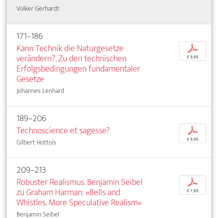
Volker Gerhardt
171–186
Kann Technik die Naturgesetze
p
verändern?. Zu den technischen
€ 9,95
Erfolgsbedingungen fundamentaler
Gesetze
Johannes Lenhard
189–206
Technoscience et sagesse?
p
€ 9,95
Gilbert Hottois
209–213
Robuster Realismus. Benjamin Seibel
p
zu Graham Harman: »Bells and
€ 7,95
Whistles. More Speculative Realism«
Benjamin Seibel