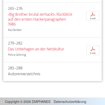
265–276
›Big Brother brutal zerhackt‹. Rückblick
p
auf den ersten Hackerparagraphen
€ 9,95
1986
Kai Denker
279–282
Das Unbehagen an der Netzkultur
p
€ 5,95
Petra Gehring
283–288
Autorenverzeichnis
Copyright
©
2026 DIAPHANES
Datenschutzerklärung