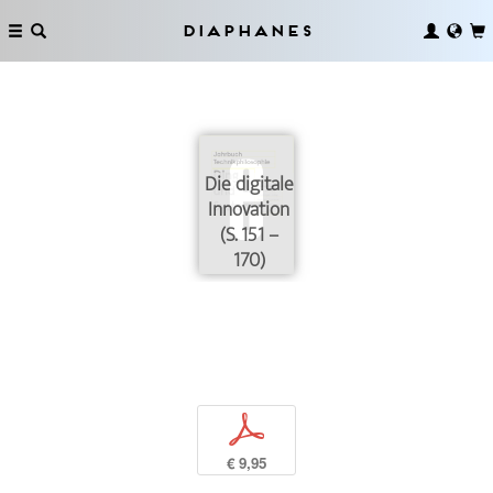
Diaphanes
Die digitale
Innovation
(S. 151 –
170)
p
€ 9,95