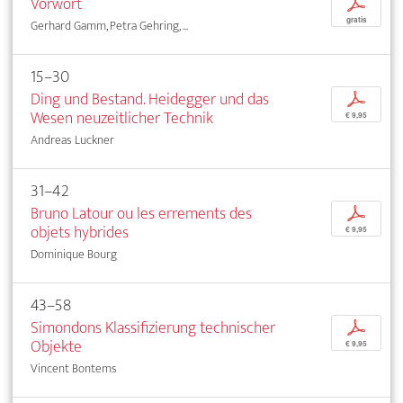
Vorwort
p
gratis
Gerhard Gamm, Petra Gehring, ...
15–30
Ding und Bestand. Heidegger und das
p
Wesen neuzeitlicher Technik
€ 9,95
Andreas Luckner
31–42
Bruno Latour ou les errements des
p
objets hybrides
€ 9,95
Dominique Bourg
43–58
Simondons Klassifizierung technischer
p
Objekte
€ 9,95
Vincent Bontems