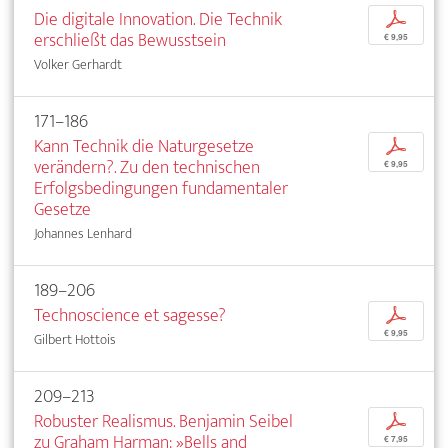
Die digitale Innovation. Die Technik
p
erschließt das Bewusstsein
€ 9,95
Volker Gerhardt
171–186
Kann Technik die Naturgesetze
p
verändern?. Zu den technischen
€ 9,95
Erfolgsbedingungen fundamentaler
Gesetze
Johannes Lenhard
189–206
Technoscience et sagesse?
p
€ 9,95
Gilbert Hottois
209–213
Robuster Realismus. Benjamin Seibel
p
zu Graham Harman: »Bells and
€ 7,95