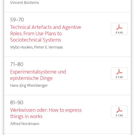
Vincent Bontems
59–70
Technical Artefacts and Agentive
p
Roles. From Use Plans to
€ 9,95
Sociotechnical Systems
Wybo Houkes, Pieter E. Vermaas
71–80
Experimentalsysteme und
p
epistemische Dinge
€ 7,95
Hans-Jörg Rheinberger
81–90
Werkwissen oder: How to express
p
things in works
€ 7,95
Alfred Nordmann