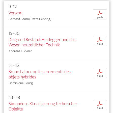
9–12
Vorwort
p
gratis
Gerhard Gamm, Petra Gehring, ...
15–30
Ding und Bestand. Heidegger und das
p
Wesen neuzeitlicher Technik
€ 9,95
Andreas Luckner
31–42
Bruno Latour ou les errements des
p
objets hybrides
€ 9,95
Dominique Bourg
43–58
Simondons Klassifizierung technischer
p
Objekte
€ 9,95