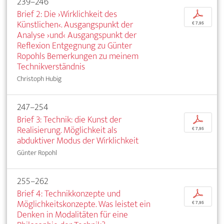
239–246
Brief 2: Die ›Wirklichkeit des
p
Künstlichen‹. Ausgangspunkt der
€ 7,95
Analyse ›und‹ Ausgangspunkt der
Reflexion Entgegnung zu Günter
Ropohls Bemerkungen zu meinem
Technikverständnis
Christoph Hubig
247–254
Brief 3: Technik: die Kunst der
p
Realisierung. Möglichkeit als
€ 7,95
abduktiver Modus der Wirklichkeit
Günter Ropohl
255–262
Brief 4: Technikkonzepte und
p
Möglichkeitskonzepte. Was leistet ein
€ 7,95
Denken in Modalitäten für eine