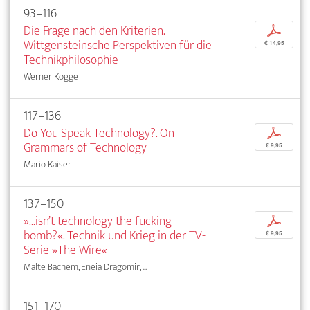
93–116
Die Frage nach den Kriterien.
p
Wittgensteinsche Perspektiven für die
€ 14,95
Technikphilosophie
Werner Kogge
117–136
Do You Speak Technology?. On
p
Grammars of Technology
€ 9,95
Mario Kaiser
137–150
»...isn’t technology the fucking
p
bomb?«. Technik und Krieg in der TV-
€ 9,95
Serie »The Wire«
Malte Bachem, Eneia Dragomir, ...
151–170