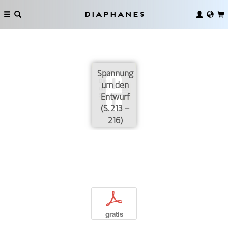
Diaphanes
Spannung
um den
Entwurf
(S. 213 –
216)
p
gratis