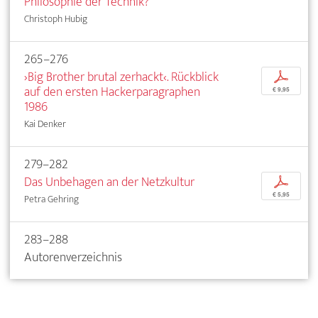
Philosophie der Technik?
Christoph Hubig
265–276
›Big Brother brutal zerhackt‹. Rückblick
p
auf den ersten Hackerparagraphen
€ 9,95
1986
Kai Denker
279–282
Das Unbehagen an der Netzkultur
p
€ 5,95
Petra Gehring
283–288
Autorenverzeichnis