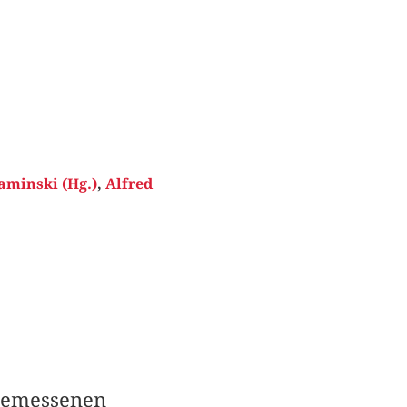
aminski (Hg.)
,
Alfred
ngemessenen