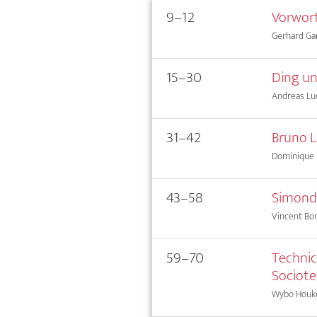
9–12
Vorwor
Gerhard Gam
15–30
Ding un
Andreas Lu
31–42
Bruno L
Dominique 
43–58
Simondo
Vincent Bo
59–70
Technic
Sociote
Wybo Houke