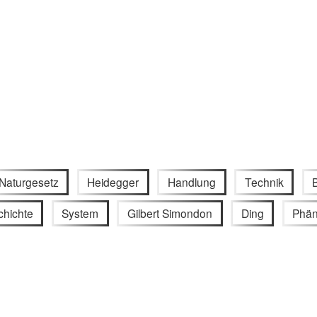
Naturgesetz
Heidegger
Handlung
Technik
chichte
System
Gilbert Simondon
Ding
Phän