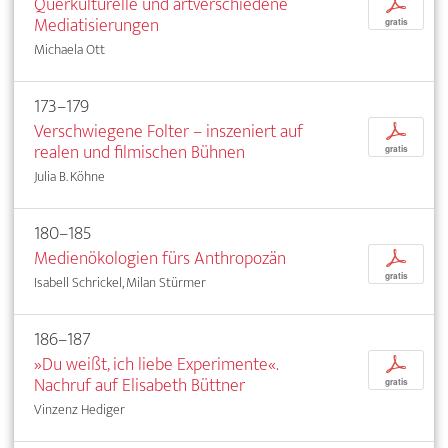
Querkulturelle und artverschiedene
p
Mediatisierungen
gratis
Michaela Ott
173–179
Verschwiegene Folter – inszeniert auf
p
realen und filmischen Bühnen
gratis
Julia B. Köhne
180–185
Medienökologien fürs Anthropozän
p
gratis
Isabell Schrickel, Milan Stürmer
186–187
»Du weißt, ich liebe Experimente«.
p
Nachruf auf Elisabeth Büttner
gratis
Vinzenz Hediger