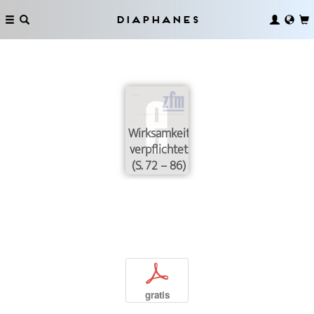
Diaphanes
Wirksamkeit
verpflichtet
(S. 72 – 86)
p
gratis