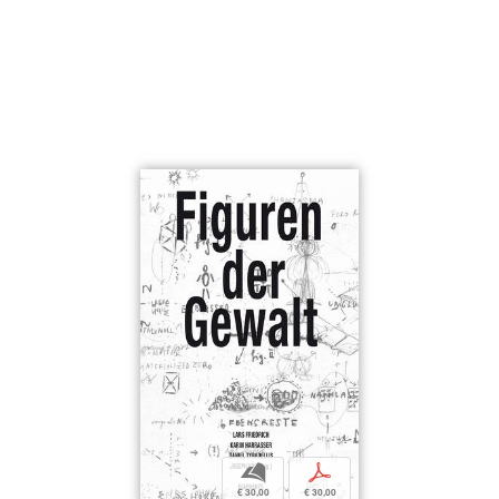
b
p
€ 30,00
€ 30,00