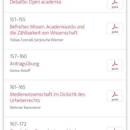
Debatte: Open academia
p
gratis
151–155
Befreites Wissen. Academia.edu und
p
die Zählbarkeit von Wissenschaft
gratis
Tobias Conradi, Serjoscha Wiemer
157–160
Antragsübung
p
gratis
Simon Roloff
161–165
Medienwissenschaft im Dickicht des
p
Urheberrechts
gratis
Dietmar Kammerer
167–172