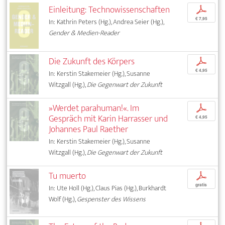
Einleitung: Technowissenschaften
p
€ 7,95
In: Kathrin Peters (Hg.), Andrea Seier (Hg.),
Gender & Medien-Reader
Die Zukunft des Körpers
p
€ 4,95
In: Kerstin Stakemeier (Hg.), Susanne
Witzgall (Hg.),
Die Gegenwart der Zukunft
»Werdet parahuman!«. Im
p
Gespräch mit Karin Harrasser und
€ 4,95
Johannes Paul Raether
In: Kerstin Stakemeier (Hg.), Susanne
Witzgall (Hg.),
Die Gegenwart der Zukunft
Tu muerto
p
gratis
In: Ute Holl (Hg.), Claus Pias (Hg.), Burkhardt
Wolf (Hg.),
Gespenster des Wissens