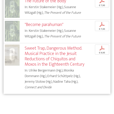
The Future of the Body
p
€ 7,95
In: Kerstin Stakemeier (Hg.), Susanne
Witzgall (Hg.),
The Present of the Future
"Become parahuman"
p
€ 7,95
In: Kerstin Stakemeier (Hg.), Susanne
Witzgall (Hg.),
The Present of the Future
Sweet Trap, Dangerous Method.
p
Musical Practice in the Jesuit
€ 9,95
Reductions of Chiquitos and
Moxos in the Eighteenth Century
In: Ulrike Bergermann (Hg.), Monika
Dommann (Hg.), Erhard Schüttpelz (Hg.),
Jeremy Stolow (Hg.), Nadine Taha (Hg.),
Connect and Divide