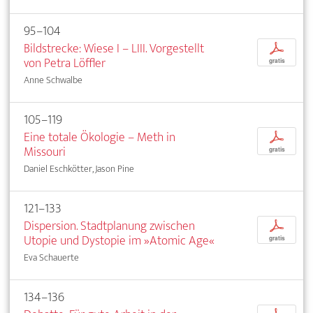
95–104
Bildstrecke: Wiese I – LIII. Vorgestellt
p
von Petra Löffler
gratis
Anne Schwalbe
105–119
Eine totale Ökologie – Meth in
p
Missouri
gratis
Daniel Eschkötter, Jason Pine
121–133
Dispersion. Stadtplanung zwischen
p
Utopie und Dystopie im »Atomic Age«
gratis
Eva Schauerte
134–136