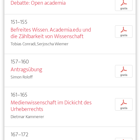
Debatte: Open academia
p
gratis
151–155
Befreites Wissen. Academia.edu und
p
die Zählbarkeit von Wissenschaft
gratis
Tobias Conradi, Serjoscha Wiemer
157–160
Antragsübung
p
gratis
Simon Roloff
161–165
Medienwissenschaft im Dickicht des
p
Urheberrechts
gratis
Dietmar Kammerer
167–172