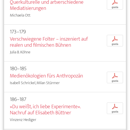
Querkulturelle und artverschiedene
p
Mediatisierungen
gratis
Michaela Ott
173–179
Verschwiegene Folter – inszeniert auf
p
realen und filmischen Bühnen
gratis
Julia B. Köhne
180–185
Medienökologien fürs Anthropozän
p
gratis
Isabell Schrickel, Milan Stürmer
186–187
»Du weißt, ich liebe Experimente«.
p
Nachruf auf Elisabeth Büttner
gratis
Vinzenz Hediger