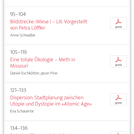
95–104
Bildstrecke: Wiese I – LIII. Vorgestellt
p
von Petra Löffler
gratis
Anne Schwalbe
105–119
Eine totale Ökologie – Meth in
p
Missouri
gratis
Daniel Eschkötter, Jason Pine
121–133
Dispersion. Stadtplanung zwischen
p
Utopie und Dystopie im »Atomic Age«
gratis
Eva Schauerte
134–136