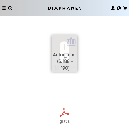
Diaphanes
Autor_innen
(S. 188 –
190)
p
gratis