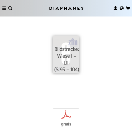
Diaphanes
Bildstrecke:
Wiese I –
LIII
(S. 95 – 104)
p
gratis