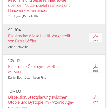
Resonanz und Besessenheit sowie
über den Nutzen, Gelehrsamkeit und
Handwerk zu verbinden
Tim Ingold, Petra Löffler, ...
95–104
Bildstrecke: Wiese I – LIII. Vorgestellt
p
von Petra Löffler
gratis
Anne Schwalbe
105–119
Eine totale Ökologie – Meth in
p
Missouri
gratis
Daniel Eschkötter, Jason Pine
121–133
Dispersion. Stadtplanung zwischen
p
Utopie und Dystopie im »Atomic Age«
gratis