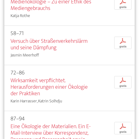
Medienökologie – Zu einer Ethik des
p
Mediengebrauchs
gratis
Katja Rothe
58–71
Versuch über Straßenverkehrslärm
p
und seine Dämpfung
gratis
Jasmin Meerhoff
72–86
Wirksamkeit verpflichtet.
p
Herausforderungen einer Ökologie
gratis
der Praktiken
Karin Harrasser, Katrin Solhdju
87–94
Eine Ökologie der Materialien. Ein E-
p
Mail-Interview über Korrespondenz,
gratis