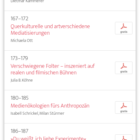
Dietmar Kammerer
167–172
Querkulturelle und artverschiedene
p
Mediatisierungen
gratis
Michaela Ott
173–179
Verschwiegene Folter – inszeniert auf
p
realen und filmischen Bühnen
gratis
Julia B. Köhne
180–185
Medienökologien fürs Anthropozän
p
gratis
Isabell Schrickel, Milan Stürmer
186–187
»Du weißt, ich liebe Experimente«.
p