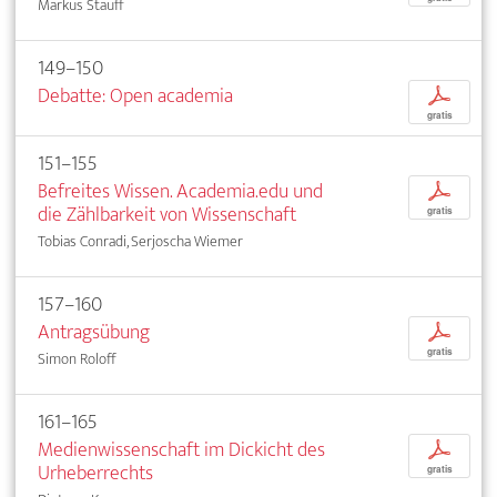
Markus Stauff
149–150
Debatte: Open academia
p
gratis
151–155
Befreites Wissen. Academia.edu und
p
die Zählbarkeit von Wissenschaft
gratis
Tobias Conradi, Serjoscha Wiemer
157–160
Antragsübung
p
gratis
Simon Roloff
161–165
Medienwissenschaft im Dickicht des
p
Urheberrechts
gratis