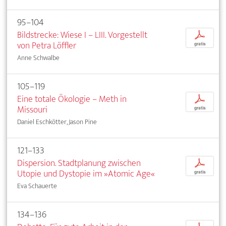
95–104
Bildstrecke: Wiese I – LIII. Vorgestellt
p
von Petra Löffler
gratis
Anne Schwalbe
105–119
Eine totale Ökologie – Meth in
p
Missouri
gratis
Daniel Eschkötter, Jason Pine
121–133
Dispersion. Stadtplanung zwischen
p
Utopie und Dystopie im »Atomic Age«
gratis
Eva Schauerte
134–136