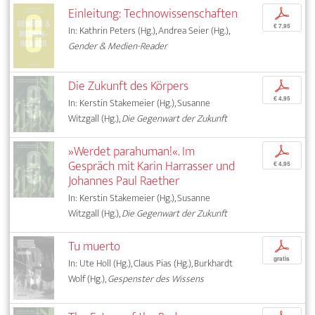
Einleitung: Technowissenschaften
p
€ 7,95
In: Kathrin Peters (Hg.), Andrea Seier (Hg.),
Gender & Medien-Reader
Die Zukunft des Körpers
p
€ 4,95
In: Kerstin Stakemeier (Hg.), Susanne
Witzgall (Hg.),
Die Gegenwart der Zukunft
»Werdet parahuman!«. Im
p
Gespräch mit Karin Harrasser und
€ 4,95
Johannes Paul Raether
In: Kerstin Stakemeier (Hg.), Susanne
Witzgall (Hg.),
Die Gegenwart der Zukunft
Tu muerto
p
gratis
In: Ute Holl (Hg.), Claus Pias (Hg.), Burkhardt
Wolf (Hg.),
Gespenster des Wissens