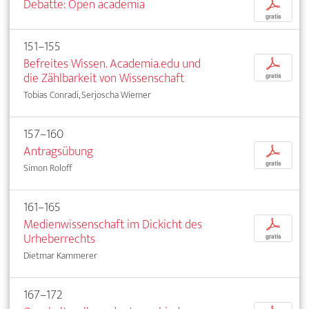
Debatte: Open academia
p
gratis
151–155
Befreites Wissen. Academia.edu und
p
die Zählbarkeit von Wissenschaft
gratis
Tobias Conradi, Serjoscha Wiemer
157–160
Antragsübung
p
gratis
Simon Roloff
161–165
Medienwissenschaft im Dickicht des
p
Urheberrechts
gratis
Dietmar Kammerer
167–172