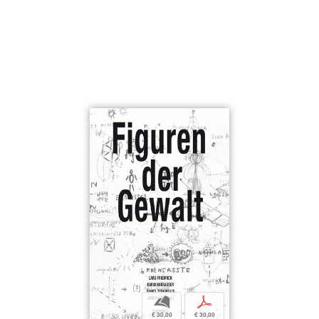
b
p
€ 30,00
€ 30,00