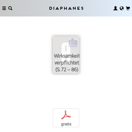
Diaphanes
Wirksamkeit
verpflichtet
(S. 72 – 86)
p
gratis