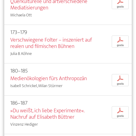
Querkulturelle und artverschiedene
p
Mediatisierungen
gratis
Michaela Ott
173–179
Verschwiegene Folter – inszeniert auf
p
realen und filmischen Bühnen
gratis
Julia B. Köhne
180–185
Medienökologien fürs Anthropozän
p
gratis
Isabell Schrickel, Milan Stürmer
186–187
»Du weißt, ich liebe Experimente«.
p
Nachruf auf Elisabeth Büttner
gratis
Vinzenz Hediger