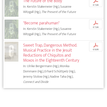
The Future of the Body
p
€ 7,95
In: Kerstin Stakemeier (Hg.), Susanne
Witzgall (Hg.),
The Present of the Future
"Become parahuman"
p
€ 7,95
In: Kerstin Stakemeier (Hg.), Susanne
Witzgall (Hg.),
The Present of the Future
Sweet Trap, Dangerous Method.
p
Musical Practice in the Jesuit
€ 9,95
Reductions of Chiquitos and
Moxos in the Eighteenth Century
In: Ulrike Bergermann (Hg.), Monika
Dommann (Hg.), Erhard Schüttpelz (Hg.),
Jeremy Stolow (Hg.), Nadine Taha (Hg.),
Connect and Divide